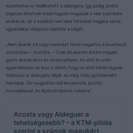
szombaton is felállhatott a dobogóra. Így pedig jövőre
jogosan lehetnek majd nagyon magasak a vele szembeni
elvárások, de ő ezekből nem akar túl sokat magára venni,
ugyanakkor világosan kijelölte a céljait.
„Nem akarok túl nagy nyomást tenni magamra a következő
szezonban – mondta. – Csak jól akarom érezni magam,
gyors akarok lenni és versenyképes. Az első év után
egyértelműen az lesz a célom, hogy az első ötben legyek,
többször is dobogóra álljak, és még több győzelemért
harcoljak. De nyugodtan kell kezdenünk, pozitív
hozzáállással, és lépésről lépésre haladva.”