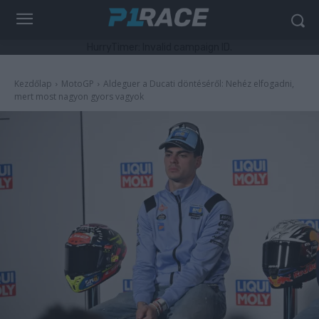
HurryTimer: Invalid campaign ID.
Kezdőlap
MotoGP
Aldeguer a Ducati döntéséről: Nehéz elfogadni,
mert most nagyon gyors vagyok