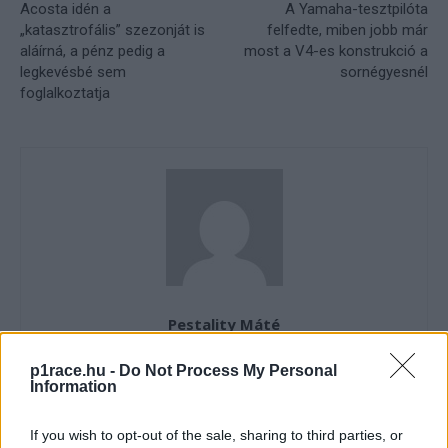
Acosta idén a
A Yamaha-tesztpilóta
„katasztrofális” szezonját is
felfedte, miben jobb már
aláírná, a pénz pedig a
most a V4-es konstrukció a
legkevésbé sem
sornégyesnél
foglalkoztatja
Pestality Máté
p1race.hu -
Do Not Process My Personal
Information
- Advertisment -
If you wish to opt-out of the sale, sharing to third parties, or