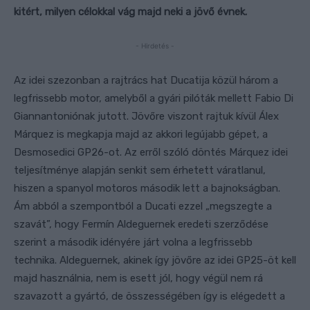
kitért, milyen célokkal vág majd neki a jövő évnek.
- Hirdetés -
Az idei szezonban a rajtrács hat Ducatija közül három a
legfrissebb motor, amelyből a gyári pilóták mellett Fabio Di
Giannantoniónak jutott. Jövőre viszont rajtuk kívül Álex
Márquez is megkapja majd az akkori legújabb gépet, a
Desmosedici GP26-ot. Az erről szóló döntés Márquez idei
teljesítménye alapján senkit sem érhetett váratlanul,
hiszen a spanyol motoros második lett a bajnokságban.
Ám abból a szempontból a Ducati ezzel „megszegte a
szavát”, hogy Fermín Aldeguernek eredeti szerződése
szerint a második idényére járt volna a legfrissebb
technika. Aldeguernek, akinek így jövőre az idei GP25-öt kell
majd használnia, nem is esett jól, hogy végül nem rá
szavazott a gyártó, de összességében így is elégedett a