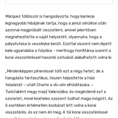
Márquez többször is hangsúlyozta, hogy karrierje
legnagyobb hibájának tartja, hogy a jerezi sérülése után
azonnal megpróbált visszatérni, amivel jelentősen
megnehezítette a saját helyzetét, olyannyira, hogy a
pályafutása is veszélybe került. Ezúttal viszont nem lépett
bele ugyanabba a folyóba – merthogy honfitársa szerint a
korai visszatéréssel hasonló szituáció alakulhatott volna ki.
„Mindenképpen pihenéssel tölti ezt a négy hetet, de a
hangulata fantasztikus, hiszen teljesítette a házi
feladatát – utalt Charte a vb-cím elhódítására. –
Turistaként megy majd Valenciába, és megérdemli ezt a
szünetet, mivel kivételes szezont tudhat maga mögött. Az
ő esetében értelmetlen kockázat lett volna a korai
visszatérés, és ez nem éri meg. A túl korai visszatéréssel