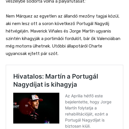
veszélybe sodorta volna a pályafutását.”
Nem Márquez az egyetlen az állandó mezőny tagjai közül,
aki nem lesz ott a soron következő Portugál Nagydíj
hétvégéjén. Maverick Viñales és Jorge Martín ugyanis
szintén kihagyják a portimãói fordulót, bár ők Valenciában
még motorra ülhetnek. Utóbbi állapotáról Charte
ugyancsak ejtett pár szót.