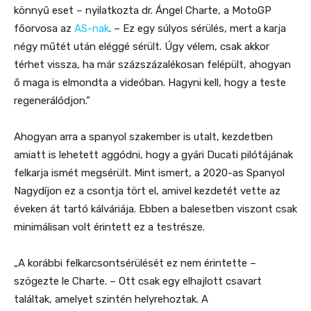
könnyű eset – nyilatkozta dr. Ángel Charte, a MotoGP
főorvosa az
AS-nak
. – Ez egy súlyos sérülés, mert a karja
négy műtét után eléggé sérült. Úgy vélem, csak akkor
térhet vissza, ha már százszázalékosan felépült, ahogyan
ő maga is elmondta a videóban. Hagyni kell, hogy a teste
regenerálódjon.”
Ahogyan arra a spanyol szakember is utalt, kezdetben
amiatt is lehetett aggódni, hogy a gyári Ducati pilótájának
felkarja ismét megsérült. Mint ismert, a 2020-as Spanyol
Nagydíjon ez a csontja tört el, amivel kezdetét vette az
éveken át tartó kálváriája. Ebben a balesetben viszont csak
minimálisan volt érintett ez a testrésze.
„A korábbi felkarcsontsérülését ez nem érintette –
szögezte le Charte. – Ott csak egy elhajlott csavart
találtak, amelyet szintén helyrehoztak. A