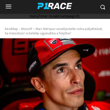
HurryTimer: Invalid campaign ID.
Kezdőlap
MotoGP
Marc Márquez veszélyeztette volna pályafutását,
ha másodszor is belelép ugyanabba a folyóba?