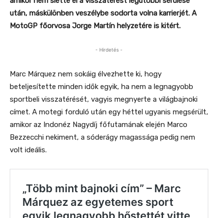
amikor nem siette el a visszatérést legutóbbi sérülése
után, máskülönben veszélybe sodorta volna karrierjét. A
MotoGP főorvosa Jorge Martín helyzetére is kitért.
- Hirdetés -
Marc Márquez nem sokáig élvezhette ki, hogy
beteljesítette minden idők egyik, ha nem a legnagyobb
sportbeli visszatérését, vagyis megnyerte a világbajnoki
címet. A motegi forduló után egy héttel ugyanis megsérült,
amikor az Indonéz Nagydíj főfutamának elején Marco
Bezzecchi nekiment, a sóderágy magassága pedig nem
volt ideális.