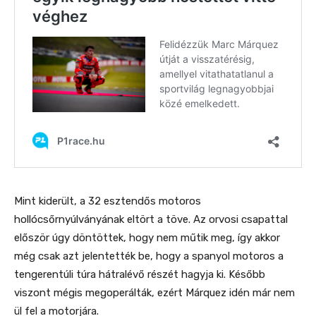
Mint kiderült, a 32 esztendős motoros
hollócsőrnyúlványának eltört a töve. Az orvosi csapattal
először úgy döntöttek, hogy nem műtik meg, így akkor
még csak azt jelentették be, hogy a spanyol motoros a
tengerentúli túra hátralévő részét hagyja ki. Később
viszont mégis megoperálták, ezért Márquez idén már nem
ül fel a motorjára.