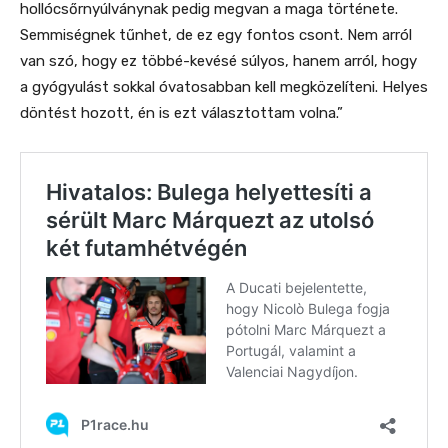
hollócsőrnyúlványnak pedig megvan a maga története.
Semmiségnek tűnhet, de ez egy fontos csont. Nem arról
van szó, hogy ez többé-kevésé súlyos, hanem arról, hogy
a gyógyulást sokkal óvatosabban kell megközelíteni. Helyes
döntést hozott, én is ezt választottam volna.”