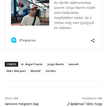
CIMKÉK
dr. Ángel Charte
Jorge Martín
kiemelt
Marc Márquez
MotoGP
Sérülés
Előző cikk
Következő cikk
Iannone mégsem kap
„Fájdalmas” látni, hogy