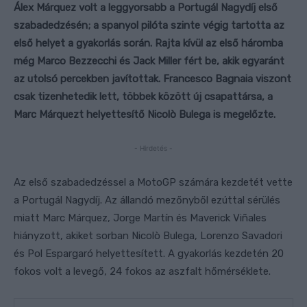
Álex Márquez volt a leggyorsabb a Portugál Nagydíj első
szabadedzésén; a spanyol pilóta szinte végig tartotta az
első helyet a gyakorlás során. Rajta kívül az első háromba
még Marco Bezzecchi és Jack Miller fért be, akik egyaránt
az utolsó percekben javítottak. Francesco Bagnaia viszont
csak tizenhetedik lett, többek között új csapattársa, a
Marc Márquezt helyettesítő Nicolò Bulega is megelőzte.
- Hirdetés -
Az első szabadedzéssel a MotoGP számára kezdetét vette
a Portugál Nagydíj. Az állandó mezőnyből ezúttal sérülés
miatt Marc Márquez, Jorge Martín és Maverick Viñales
hiányzott, akiket sorban Nicolò Bulega, Lorenzo Savadori
és Pol Espargaró helyettesített. A gyakorlás kezdetén 20
fokos volt a levegő, 24 fokos az aszfalt hőmérséklete.