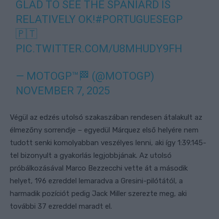
GLAD TO SEE THE SPANIARD IS
RELATIVELY OK!
#PORTUGUESEGP
🇵🇹
PIC.TWITTER.COM/U8MHUDY9FH
— MOTOGP™🏁 (@MOTOGP)
NOVEMBER 7, 2025
Végül az edzés utolsó szakaszában rendesen átalakult az
élmezőny sorrendje – egyedül Márquez első helyére nem
tudott senki komolyabban veszélyes lenni, aki így 1:39.145-
tel bizonyult a gyakorlás legjobbjának. Az utolsó
próbálkozásával Marco Bezzecchi vette át a második
helyet, 196 ezreddel lemaradva a Gresini-pilótától, a
harmadik pozíciót pedig Jack Miller szerezte meg, aki
további 37 ezreddel maradt el.