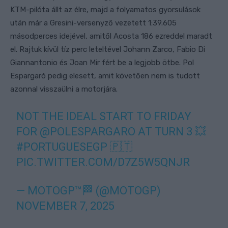
KTM-pilóta állt az élre, majd a folyamatos gyorsulások
után már a Gresini-versenyző vezetett 1:39.605
másodperces idejével, amitől Acosta 186 ezreddel maradt
el. Rajtuk kívül tíz perc leteltével Johann Zarco, Fabio Di
Giannantonio és Joan Mir fért be a legjobb ötbe. Pol
Espargaró pedig elesett, amit követően nem is tudott
azonnal visszaülni a motorjára.
NOT THE IDEAL START TO FRIDAY
FOR
@POLESPARGARO
AT TURN 3 💥
#PORTUGUESEGP
🇵🇹
PIC.TWITTER.COM/D7Z5W5QNJR
— MOTOGP™🏁 (@MOTOGP)
NOVEMBER 7, 2025