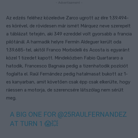
- Advertisement -
Az edzés feléhez közeledve Zarco ugrott az élre 1:39.494-
es körével, de rövidesen már ismét Márquez neve szerepelt
a táblázat tetején, aki 349 ezreddel volt gyorsabb a francia
pilótánál. A harmadik helyre Fermín Aldeguer került oda
1:39.685-tel, akitől Franco Morbidelli és Acosta is egyaránt
közel 1 tizedet kapott. Mindeközben Fabio Quartararo a
hatodik, Francesco Bagnaia pedig a tizenhatodik pozíciót
foglalta el. Raúl Fernández pedig hatalmasat bukott az 1-
es kanyarban, amit követően csak épp csak elkerülte, hogy
ráessen a motorja, de szerencsére látszólag nem sérült
meg.
A BIG ONE FOR
@25RAULFERNANDEZ
AT TURN 1 😱💥