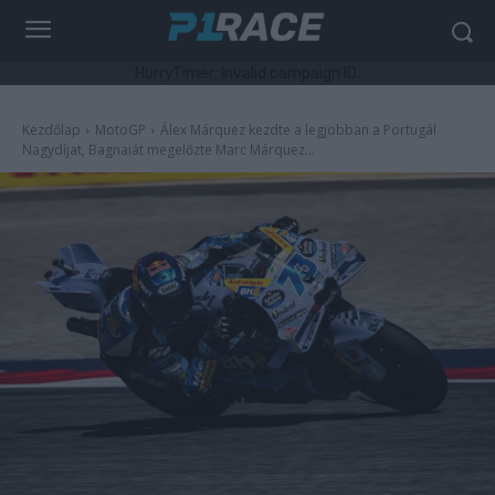
HurryTimer: Invalid campaign ID.
Kezdőlap
MotoGP
Álex Márquez kezdte a legjobban a Portugál
Nagydíjat, Bagnaiát megelőzte Marc Márquez...