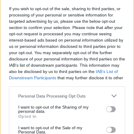
PIC.TWITTER.COM/IWOY38JXJN
If you wish to opt-out of the sale, sharing to third parties, or
processing of your personal or sensitive information for
— MOTOGP™🏁 (@MOTOGP)
targeted advertising by us, please use the below opt-out
NOVEMBER 7, 2025
section to confirm your selection. Please note that after your
opt-out request is processed you may continue seeing
interest-based ads based on personal information utilized by
us or personal information disclosed to third parties prior to
CIMKÉK
Alex Marquez
Jack Miller
kiemelt
Marco Bezzecchi
your opt-out. You may separately opt-out of the further
Nicolo Bulega
Pénteki szabadedzések
Portugál Nagydíj
disclosure of your personal information by third parties on the
IAB’s list of downstream participants. This information may
also be disclosed by us to third parties on the
IAB’s List of
Downstream Participants
that may further disclose it to other
third parties.
Előző cikk
Következő cikk
Please note that this website/app uses one or more Google
Personal Data Processing Opt Outs
Quartararo tudomása szerint
Hivatalos: kórházba viszik az
services and may gather and store information including but
„99 százalék”, hogy jövőre a
első szabadedzésen nagyot
not limited to your visit or usage behaviour. You may click to
I want to opt-out of the Sharing of my
V4-es blokkot fogja
bukó Raúl Fernándezt
personal data.
grant or deny consent to Google and its third-party tags to
Opted In
használni a Yamaha
use your data for below specified purposes in below Google
consent section.
I want to opt-out of the Sale of my
Personal Data.