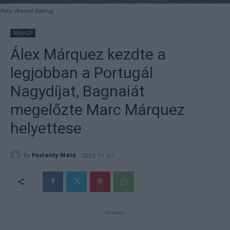
Fotó: Gresini Racing
MotoGP
Álex Márquez kezdte a
legjobban a Portugál
Nagydíjat, Bagnaiát
megelőzte Marc Márquez
helyettese
By
Pestality Máté
2025. 11. 07.
- Hirdetés -