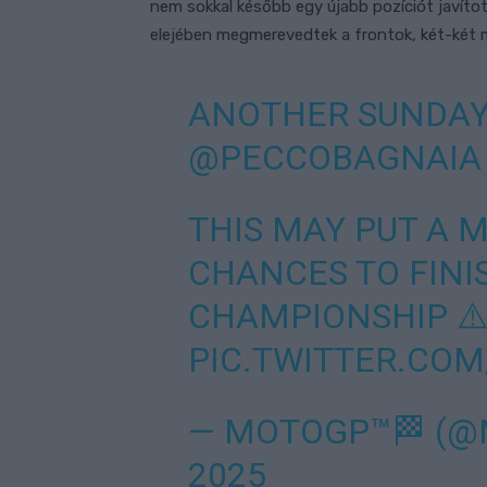
nem sokkal később egy újabb pozíciót javíto
elejében megmerevedtek a frontok, két-két
ANOTHER SUNDAY
@PECCOBAGNAIA
THIS MAY PUT A M
CHANCES TO FINIS
CHAMPIONSHIP ⚠
PIC.TWITTER.COM
— MOTOGP™🏁 (
2025