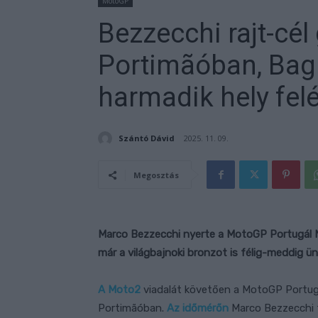
MotoGP
Bezzecchi rajt-cél
Portimãóban, Bag
harmadik hely felé 
Szántó Dávid
2025. 11. 09.
Megosztás
Marco Bezzecchi nyerte a MotoGP Portugál N
már a világbajnoki bronzot is félig-meddig ü
A Moto2
viadalát követően a MotoGP Portugá
Portimãóban.
Az időmérőn
Marco Bezzecchi 