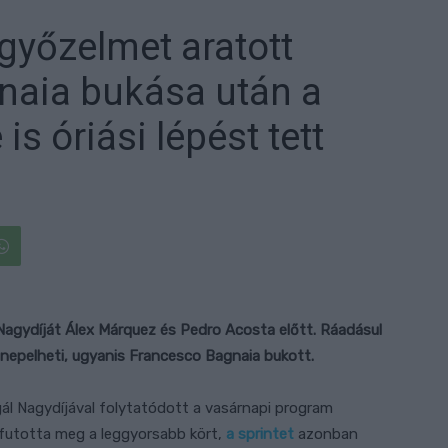
 győzelmet aratott
naia bukása után a
is óriási lépést tett
agydíját Álex Márquez és Pedro Acosta előtt. Ráadásul
nnepelheti, ugyanis Francesco Bagnaia bukott.
l Nagydíjával folytatódott a vasárnapi program
futotta meg a leggyorsabb kört,
a sprintet
azonban