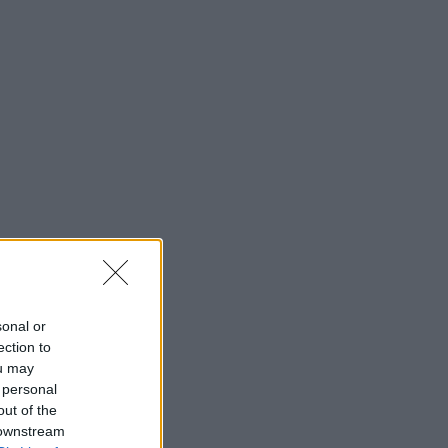
sonal or
ection to
ou may
 personal
out of the
 downstream