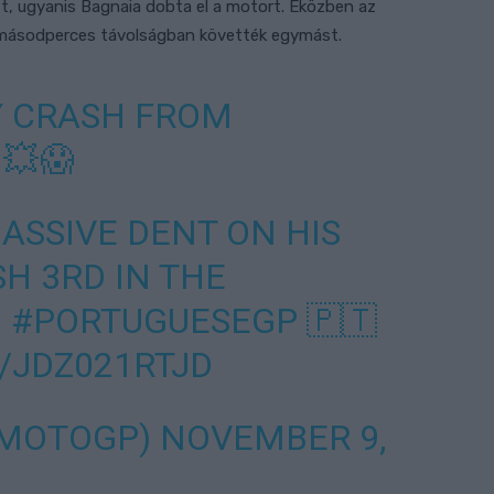
tt, ugyanis Bagnaia dobta el a motort. Eközben az
 másodperces távolságban követték egymást.
 CRASH FROM
💥😱
ASSIVE DENT ON HIS
H 3RD IN THE
️
#PORTUGUESEGP
🇵🇹
/JDZ021RTJD
@MOTOGP)
NOVEMBER 9,