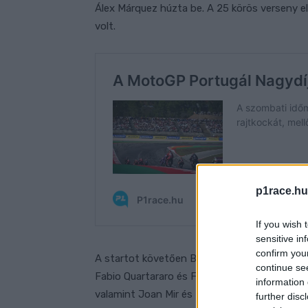
Álex Márquez húzta be. A 25 körös verseny el
volt.
p1race.hu
If you wish 
sensitive in
confirm you
A startot követően Bezzecchi meg tudta őri
continue se
Fabio Quartararo és Francesco Bagnaia köve
information 
valamint Joan Mir és Enea Bastianini esett 
further disc