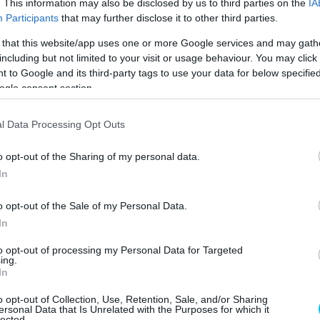
. This information may also be disclosed by us to third parties on the
IA
Participants
that may further disclose it to other third parties.
 that this website/app uses one or more Google services and may gath
#MOTOGP
🚥
including but not limited to your visit or usage behaviour. You may click 
 to Google and its third-party tags to use your data for below specifi
ogle consent section.
ART AS
l Data Processing Opt Outs
3
IS ALREADY UP INTO
ESEGP
🇵🇹
o opt-out of the Sharing of my personal data.
In
M/EFFPUGBDOP
o opt-out of the Sale of my Personal Data.
In
@MOTOGP)
NOVEMBER 9,
to opt-out of processing my Personal Data for Targeted
ing.
In
o opt-out of Collection, Use, Retention, Sale, and/or Sharing
ersonal Data that Is Unrelated with the Purposes for which it
e, ezzel pedig már a második helyen állt. A KTM
lected.