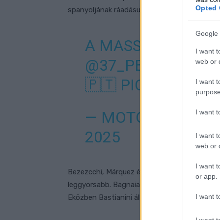
Opted 
spanyoljának ráadásul korrigálnia is kellett, 
Google 
A MASSIVE MOME
I want t
@37_PEDROACOS
web or d
🇵🇹
PIC.TWITTE
I want t
purpose
I want 
— MOTOGP™🏁 (
2025
I want t
web or d
I want t
Bezezcchi, Márquez és Acosta meglógtak a me
or app.
leggyorsabb. Bagnaia nem tudta tartani velük
I want t
Eközben Bastianini állt vissza a versenybe, d
I want t