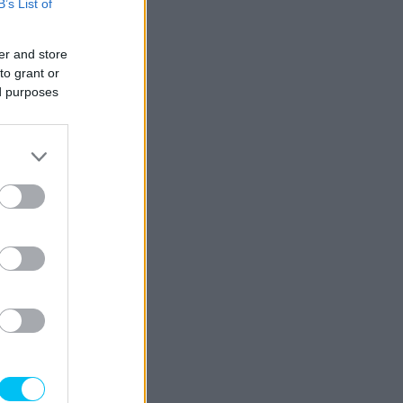
B’s List of
er and store
to grant or
ed purposes