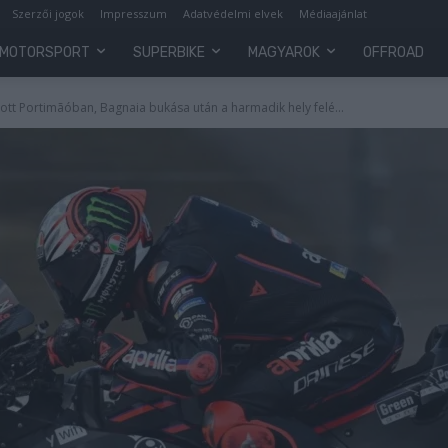
Szerzői jogok
Impresszum
Adatvédelmi elvek
Médiaajánlat
MOTORSPORT
SUPERBIKE
MAGYAROK
OFFROAD
tott Portimãóban, Bagnaia bukása után a harmadik hely felé...