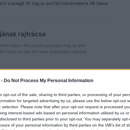
őtt a levegő 19, míg az aszfalt hőmérséklete 28 fokos
 -
Do Not Process My Personal Information
to opt-out of the sale, sharing to third parties, or processing of your per
formation for targeted advertising by us, please use the below opt-out s
r selection. Please note that after your opt-out request is processed y
zni a vezető helyét, mögötte Pedro Acosta, Márquez,
eing interest-based ads based on personal information utilized by us or
tkezett. A középmezőnyben Franco Morbidelli bukott,
disclosed to third parties prior to your opt-out. You may separately opt-
vissza a sor végére, majd nem sokkal később mindketten
losure of your personal information by third parties on the IAB’s list of