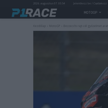
2026. augusztus 07. 05:54
Jelentkezz be / Csatlakozz
MOTOGP
Kezdőlap
MotoGP
Bezzecchi rajt-cél győzelmet ara