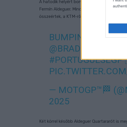
A hatodik helyért bontakozott ki egy csata
authenti
Fermín Aldeguer. Mindkét motoros utolérte Qu
összeértek, a KTM-ről pedig némi alkatrész is
BUMPING, BARGIN
@BRADBINDER_3
#PORTUGUESEGP
PIC.TWITTER.COM
— MOTOGP™🏁 (
2025
Két körrel később Aldeguer Quartararót is meg