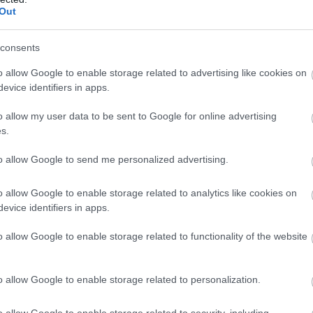
Out
hogy ne dobja el. Mögöttük Bagnaia gyűrte le Quartararót.
consents
NT THERE FOR
o allow Google to enable storage related to advertising like cookies on
TA
😱
#PORTUGUESEGP
evice identifiers in apps.
R.COM/0YUYEHRWZJ
o allow my user data to be sent to Google for online advertising
s.
to allow Google to send me personalized advertising.
@MOTOGP)
NOVEMBER 9,
o allow Google to enable storage related to analytics like cookies on
evice identifiers in apps.
o allow Google to enable storage related to functionality of the website
zőnytől, közülük a Gresini versenyzője volt a
 a tempót, de ő is leszakította magáról Quartararót.
o allow Google to enable storage related to personalization.
e már kört kapott.
o allow Google to enable storage related to security, including