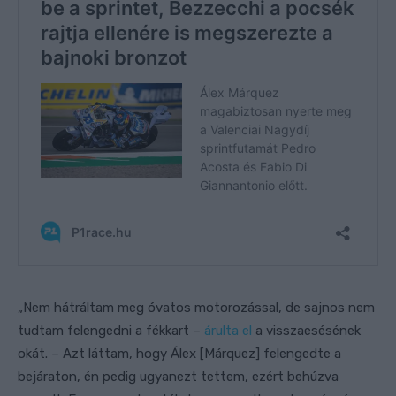
„Nem hátráltam meg óvatos motorozással, de sajnos nem
tudtam felengedni a fékkart –
árulta el
a visszaesésének
okát. – Azt láttam, hogy Álex [Márquez] felengedte a
bejáraton, én pedig ugyanezt tettem, ezért behúzva