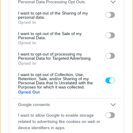
Please note that this website/app uses one or more Google
Personal Data Processing Opt Outs
services and may gather and store information including but
not limited to your visit or usage behaviour. You may click to
I want to opt-out of the Sharing of my
personal data.
Szántó Dávid
grant or deny consent to Google and its third-party tags to
Opted In
use your data for below specified purposes in below Google
consent section.
I want to opt-out of the Sale of my
Personal Data.
Opted In
- Advertisment -
I want to opt-out of processing my
Personal Data for Targeted Advertising.
Opted In
I want to opt-out of Collection, Use,
Retention, Sale, and/or Sharing of my
Personal Data that Is Unrelated with the
Purposes for which it was collected.
Opted Out
Google consents
I want to allow Google to enable storage
related to advertising like cookies on web or
device identifiers in apps.