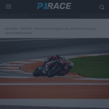
HurryTimer: Invalid campaign ID.
Kezdőlap
MotoGP
Bezzecchi elmagyarázta, miért esett vissza a
sprint nyitókörében