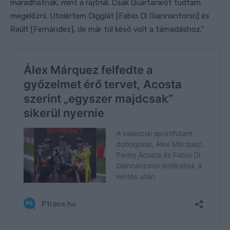
maradhatnak, mint a rajtnál. Csak Quartararót tudtam
megelőzni. Utolértem Diggiát [Fabio Di Giannantonio] és
Raúlt [Fernández], de már túl késő volt a támadáshoz.”