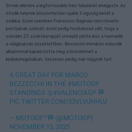
Ennek ellenére a legfontosabb házi feladatát elvégezte. Az
ötödik helynek köszönhetően újabb 5 egység került a
zsákba. Ezzel szemben Francesco Bagnaia nem növelte
pontjainak számát, ezzel pedig hivatalossá vált, hogy a
szerdán 27. születésnapját ünneplő pilóta lesz a harmadik
a világbajnoki összetettben. Bezzecchi immáron második
alkalommal kaparintotta meg a bronzérmet a
királykategóriában, összesen pedig már négynél tart.
A GREAT DAY FOR MARCO
BEZZECCHI IN THE
#MOTOGP
STANDINGS 🥉
#VALENCIAGP
🏁
PIC.TWITTER.COM/S3VLVUHHLU
— MOTOGP™🏁 (@MOTOGP)
NOVEMBER 15, 2025