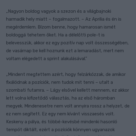
„Nagyon boldog vagyok a szezon és a világbajnoki
harmadik hely miatt – fogalmazott. – Az Aprilia és én is
megérdemlem. Bízom benne, hogy hamarosan ismét
boldoggá tehetem őket. Ha a délelőtti pole-t is
belevesszük, akkor ez egy pozitív nap volt összességében,
de vasárnap be kell hoznunk ezt a lemaradást, mert nem
voltam elégedett a sprint alakulásával.”
„Mindent megtettem azért, hogy felzárkózzak, de amikor
fixálódnak a pozíciók, nem tudok mit tenni – utalt a
szombati futamra. – Lágy elsővel kellett mennem, ez akkor
lett volna kifizetődő választás, ha az első háromban
megyek. Mindenesetre nem volt annyira rossz a helyzet, de
ez nem segített. Ez egy nem kívánt visszaesés volt.
Keskeny a pálya, és többé-kevésbé mindenki hasonló
tempót diktált, ezért a pozíciók könnyen ugyanazok