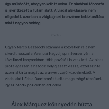
úgy működött, ahogyan kellett volna. Ez ráadásul többször
is jelentkezett a futam alatt. A viadal alakulásával nem
elégedett, azonban a világbajnoki bronzérem bebiztosítása
miatt nagyon boldog.
- Hirdetés -
Ugyan Marco Bezzecchi számára a közvetlen rajt nem
sikerült rosszul a Valenciai Nagydíj sprintversenyén, a
következő kanyarokban több pozíciót is vesztett. Az olasz
pilóta egészen a hatodik helyig esett vissza, ezzel szinte
azonnal kiírta magát az aranyért zajló küzdelmekből. A
viadal alatt Fabio Quartararót tudta maga mögé utasítani,
így az ötödik pozícióban ért célba.