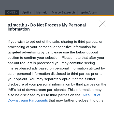
CIMKÉK
Aprilia
kiemelt
Marco Bezzecchi
sprintfutam
Valenciai Nagydíj
p1race.hu -
Do Not Process My Personal
Information
If you wish to opt-out of the sale, sharing to third parties, or
processing of your personal or sensitive information for
Előző cikk
Következő cikk
targeted advertising by us, please use the below opt-out
„Itt aztán k*rvára nincs
Adrián Fernándezé a Moto3-
section to confirm your selection. Please note that after your
semmilyen következetesség”
as szezonzáró, Quiles
opt-out request is processed you may continue seeing
– Miller keményen bírálta a
lemaradt a világbajnoki
interest-based ads based on personal information utilized by
sportfelügyelőket
második helyről
us or personal information disclosed to third parties prior to
your opt-out. You may separately opt-out of the further
disclosure of your personal information by third parties on the
IAB’s list of downstream participants. This information may
also be disclosed by us to third parties on the
IAB’s List of
Downstream Participants
that may further disclose it to other
third parties.