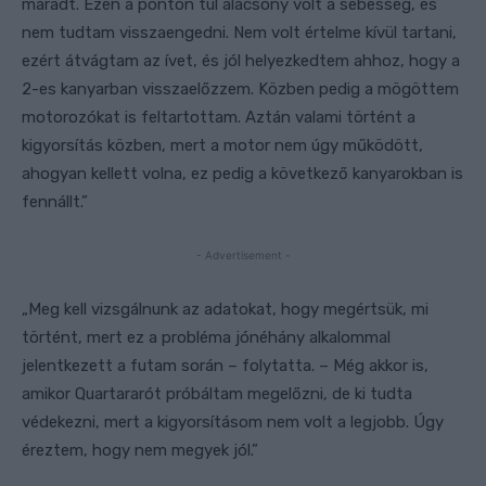
maradt. Ezen a ponton túl alacsony volt a sebesség, és
nem tudtam visszaengedni. Nem volt értelme kívül tartani,
ezért átvágtam az ívet, és jól helyezkedtem ahhoz, hogy a
2-es kanyarban visszaelőzzem. Közben pedig a mögöttem
motorozókat is feltartottam. Aztán valami történt a
kigyorsítás közben, mert a motor nem úgy működött,
ahogyan kellett volna, ez pedig a következő kanyarokban is
fennállt.”
- Advertisement -
„Meg kell vizsgálnunk az adatokat, hogy megértsük, mi
történt, mert ez a probléma jónéhány alkalommal
jelentkezett a futam során – folytatta. – Még akkor is,
amikor Quartararót próbáltam megelőzni, de ki tudta
védekezni, mert a kigyorsításom nem volt a legjobb. Úgy
éreztem, hogy nem megyek jól.”