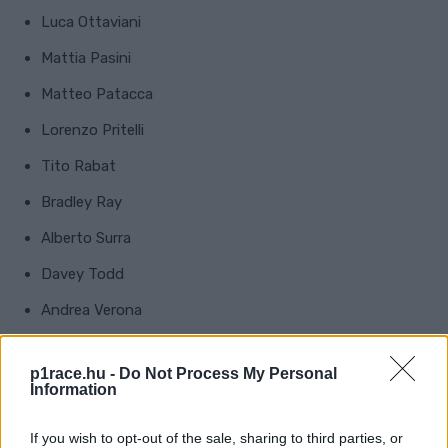
Luca Ottaviani
Mattia Pasini
Matteo Patacca
Lorenzo Pritelli
Tito Rabat
Bradley Ray
Alberto Surra
Davey Todd
Andrea Verona
Celestino Vietti
p1race.hu -
Do Not Process My Personal
Information
CIMKÉK
100 km dei Campioni
Augusto Fernández
Davey Todd
If you wish to opt-out of the sale, sharing to third parties, or
Dean Harrison
Diogo Moreira
Francesco Bagnaia
Jack Miller