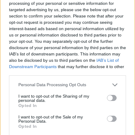
processing of your personal or sensitive information for
kiemelt
Luca Marini
Manuel Gonzalez
Marco Bezzecchi
targeted advertising by us, please use the below opt-out
Nicolo Bulega
Pedro Acosta
Valentino Rossi
section to confirm your selection. Please note that after your
opt-out request is processed you may continue seeing
interest-based ads based on personal information utilized by
us or personal information disclosed to third parties prior to
your opt-out. You may separately opt-out of the further
disclosure of your personal information by third parties on the
Előző cikk
Következő cikk
IAB’s list of downstream participants. This information may
Meglepetés a Moto2 évzáró
Martín „tudja”, hogy ő is
also be disclosed by us to third parties on the
IAB’s List of
tesztjén, bemutatkoztak a
képes arra, amit Marc
Downstream Participants
that may further disclose it to other
kisebb kategóriák újoncai
Márquez végrehajtott
third parties.
Please note that this website/app uses one or more Google
Personal Data Processing Opt Outs
services and may gather and store information including but
not limited to your visit or usage behaviour. You may click to
I want to opt-out of the Sharing of my
personal data.
grant or deny consent to Google and its third-party tags to
Opted In
use your data for below specified purposes in below Google
consent section.
I want to opt-out of the Sale of my
Personal Data.
Opted In