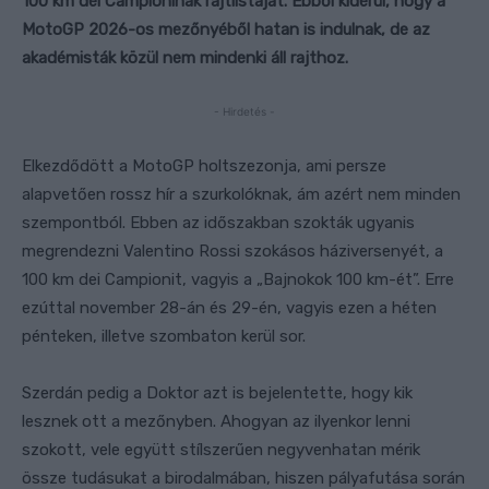
100 km dei Campioninak rajtlistáját. Ebből kiderül, hogy a
MotoGP 2026-os mezőnyéből hatan is indulnak, de az
akadémisták közül nem mindenki áll rajthoz.
- Hirdetés -
Elkezdődött a MotoGP holtszezonja, ami persze
alapvetően rossz hír a szurkolóknak, ám azért nem minden
szempontból. Ebben az időszakban szokták ugyanis
megrendezni Valentino Rossi szokásos háziversenyét, a
100 km dei Campionit, vagyis a „Bajnokok 100 km-ét”. Erre
ezúttal november 28-án és 29-én, vagyis ezen a héten
pénteken, illetve szombaton kerül sor.
Szerdán pedig a Doktor azt is bejelentette, hogy kik
lesznek ott a mezőnyben. Ahogyan az ilyenkor lenni
szokott, vele együtt stílszerűen negyvenhatan mérik
össze tudásukat a birodalmában, hiszen pályafutása során