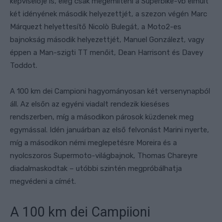
képviselője is, elég csak megemlíteni a Superbike-vb elmúlt
két idényének második helyezettjét, a szezon végén Marc
Márquezt helyettesítő Nicolò Bulegát, a Moto2-es
bajnokság második helyezettjét, Manuel Gonzálezt, vagy
éppen a Man-szigti TT menőit, Dean Harrisont és Davey
Toddot.
A 100 km dei Campioni hagyományosan két versenynapból
áll. Az elsőn az egyéni viadalt rendezik kieséses
rendszerben, míg a másodikon párosok küzdenek meg
egymással. Idén januárban az első felvonást Marini nyerte,
míg a másodikon némi meglepetésre Moreira és a
nyolcszoros Supermoto-világbajnok, Thomas Chareyre
diadalmaskodtak – utóbbi szintén megpróbálhatja
megvédeni a címét.
A 100 km dei Campiioni