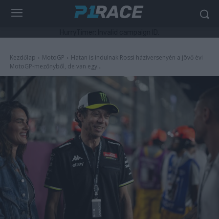
HurryTimer: Invalid campaign ID.
Kezdőlap
MotoGP
Hatan is indulnak Rossi háziversenyén a jövő évi
MotoGP-mezőnyből, de van egy...