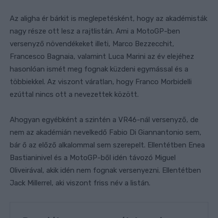
Az aligha ér bárkit is meglepetésként, hogy az akadémisták
nagy része ott lesz a rajtlistán. Ami a MotoGP-ben
versenyző növendékeket illeti, Marco Bezzecchit,
Francesco Bagnaia, valamint Luca Marini az év elejéhez
hasonlóan ismét meg fognak küzdeni egymással és a
többiekkel. Az viszont váratlan, hogy Franco Morbidelli
ezúttal nincs ott a nevezettek között.
Ahogyan egyébként a szintén a VR46-nál versenyző, de
nem az akadémián nevelkedő Fabio Di Giannantonio sem,
bár ő az előző alkalommal sem szerepelt. Ellentétben Enea
Bastianinivel és a MotoGP-ből idén távozó Miguel
Oliveirával, akik idén nem fognak versenyezni. Ellentétben
Jack Millerrel, aki viszont friss név a listán.