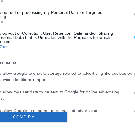
In
Az állandó Yamaha-különítmény
et
megérkezett a shakedown
to opt-out of processing my Personal Data for Targeted
ing.
második napjára, amelyen Miller
In
volt a leggyorsabb
o opt-out of Collection, Use, Retention, Sale, and/or Sharing
Pestality Máté
-
2026. 01. 30.
ersonal Data that Is Unrelated with the Purposes for which it
lected.
Out
consents
o allow Google to enable storage related to advertising like cookies on
evice identifiers in apps.
MotoGP
Négy keréken jobban megy: jeges
o allow my user data to be sent to Google for online advertising
s.
i
raliversenyen szerzett dobogót
Rins
to allow Google to send me personalized advertising.
Sebők Máté
-
2026. 01. 13.
CONFIRM
o allow Google to enable storage related to analytics like cookies on
evice identifiers in apps.