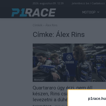
2026. augusztus 09. 12:39
Jelentkezz be / Csatlakozz
MOTOGP
Címkék
Álex Rins
Címke:
Álex Rins
MotoGP
Quartararo úgy érzi, nem áll
készen, Rins csak a gyárban tudja
p1race.hu
levezetni a dühét
Szántó Dávid
-
2026. 02. 21.