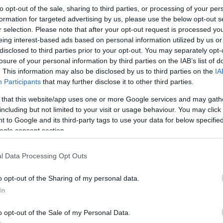
to opt-out of the sale, sharing to third parties, or processing of your per
formation for targeted advertising by us, please use the below opt-out s
r selection. Please note that after your opt-out request is processed y
eing interest-based ads based on personal information utilized by us or
disclosed to third parties prior to your opt-out. You may separately opt-
losure of your personal information by third parties on the IAB’s list of
. This information may also be disclosed by us to third parties on the
IA
MotoGP
Participants
that may further disclose it to other third parties.
Felfüggesztette tesztprogramját a
 that this website/app uses one or more Google services and may gath
Yamaha, de nem Quartararo bukása
including but not limited to your visit or usage behaviour. You may click 
miatt
 to Google and its third-party tags to use your data for below specifi
ogle consent section.
Szántó Dávid
-
2026. 02. 04.
l Data Processing Opt Outs
o opt-out of the Sharing of my personal data.
In
o opt-out of the Sale of my Personal Data.
MotoGP