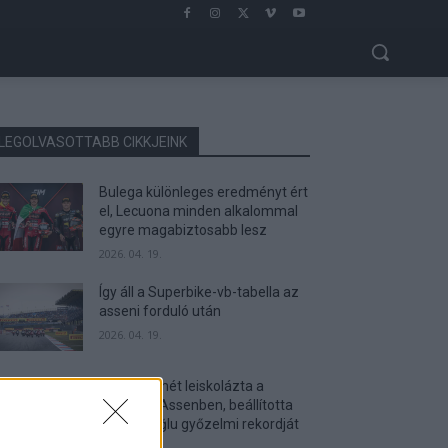
LEGOLVASOTTABB CIKKJEINK
Bulega különleges eredményt ért
el, Lecuona minden alkalommal
egyre magabiztosabb lesz
2026. 04. 19.
Így áll a Superbike-vb-tabella az
asseni forduló után
2026. 04. 19.
Bulega ismét leiskolázta a
mezőnyt Assenben, beállította
Razgatlıoğlu győzelmi rekordját
2026. 04. 19.