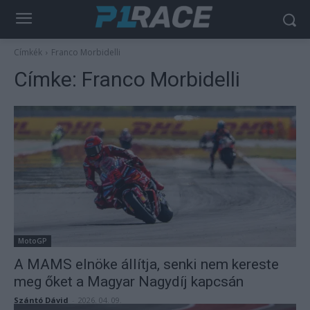
Címkék
Franco Morbidelli
Címke:
Franco Morbidelli
MotoGP
A MAMS elnöke állítja, senki nem kereste
meg őket a Magyar Nagydíj kapcsán
Szántó Dávid
-
2026. 04. 09.