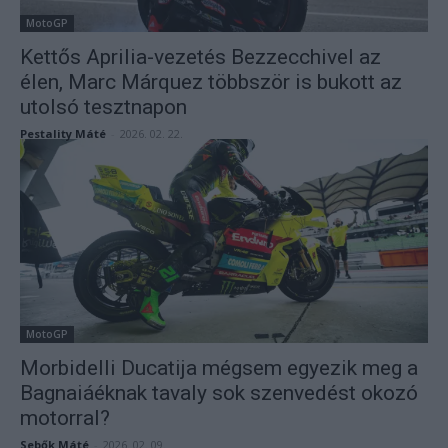
MotoGP
Kettős Aprilia-vezetés Bezzecchivel az
élen, Marc Márquez többször is bukott az
utolsó tesztnapon
Pestality Máté
-
2026. 02. 22.
MotoGP
Morbidelli Ducatija mégsem egyezik meg a
Bagnaiáéknak tavaly sok szenvedést okozó
motorral?
Sebők Máté
-
2026. 02. 09.