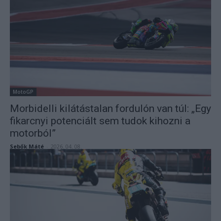
MotoGP
Morbidelli kilátástalan fordulón van túl: „Egy
fikarcnyi potenciált sem tudok kihozni a
motorból”
Sebők Máté
-
2026. 04. 08.