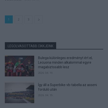
1
2
3
LEGOLVASOTTABB CIKKJEINK
Bulega különleges eredményt ért el,
Lecuona minden alkalommal egyre
magabiztosabb lesz
2026. 04. 19.
Így áll a Superbike-vb-tabella az asseni
forduló után
2026. 04. 19.