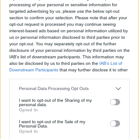
processing of your personal or sensitive information for
targeted advertising by us, please use the below opt-out
section to confirm your selection. Please note that after your
opt-out request is processed you may continue seeing
interest-based ads based on personal information utilized by
us or personal information disclosed to third parties prior to
your opt-out. You may separately opt-out of the further
disclosure of your personal information by third parties on the
MotoGP
IAB’s list of downstream participants. This information may
Új festést kap a VR46 az USA Nagydíjra
also be disclosed by us to third parties on the
IAB’s List of
Downstream Participants
that may further disclose it to other
(videó, képek)
third parties.
Szántó Dávid
-
2026. 03. 24.
Please note that this website/app uses one or more Google
Personal Data Processing Opt Outs
services and may gather and store information including but
not limited to your visit or usage behaviour. You may click to
I want to opt-out of the Sharing of my
personal data.
grant or deny consent to Google and its third-party tags to
Opted In
use your data for below specified purposes in below Google
consent section.
I want to opt-out of the Sale of my
Personal Data.
Opted In