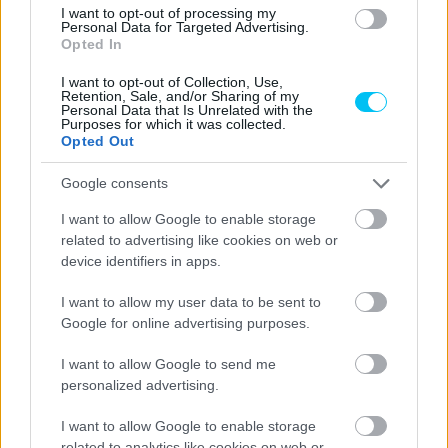
MotoGP
I want to opt-out of processing my
Personal Data for Targeted Advertising.
A VR46 igazgatója elárulta, legalább az
Opted In
egyik pilótájukat el akarja küldeni
I want to opt-out of Collection, Use,
Retention, Sale, and/or Sharing of my
Pestality Máté
-
2026. 03. 17.
Personal Data that Is Unrelated with the
Purposes for which it was collected.
Opted Out
Google consents
I want to allow Google to enable storage
related to advertising like cookies on web or
device identifiers in apps.
MotoGP
I want to allow my user data to be sent to
Google for online advertising purposes.
Bezzecchi a bukása ellenére megverte Marc
Márquezt, Bagnaia a Q1-ben ragadt az első
I want to allow Google to send me
idei időmérőn
personalized advertising.
Pestality Máté
-
2026. 02. 28.
I want to allow Google to enable storage
related to analytics like cookies on web or