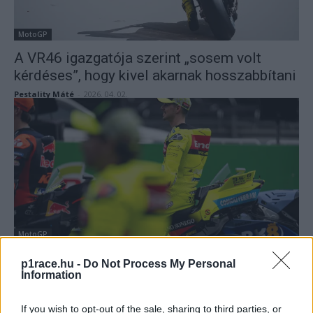
MotoGP
A VR46 igazgatója szerint „sosem volt
kérdéses”, hogy kivel akarnak hosszabbítani
Pestality Máté
-
2026. 04. 02.
MotoGP
„Menjetek a p*csába” – így járatták április
p1race.hu -
Do Not Process My Personal
bolondját a MotoGP versenyzőivel (videó)
Information
Sebők Máté
-
2026. 04. 01.
If you wish to opt-out of the sale, sharing to third parties, or