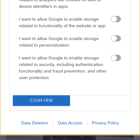
device identifiers in apps.
I want to allow Google to enable storage
related to functionality of the website or app.
I want to allow Google to enable storage
related to personalization.
MotoGP
I want to allow Google to enable storage
Egyhangú ítélet: a bukmékerek szerint
related to security, including authentication
teljesen egyértelmű, hogy ki lesz idén a
functionality and fraud prevention, and other
MotoGP-bajnok
user protection.
Pestality Máté
-
2026. 02. 24.
CONFIRM
Data Deletion
Data Access
Privacy Policy