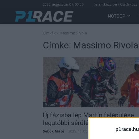
2026. augusztus 07. 00:06
Jelentkezz be / Csatlakozz
MOTOGP
Címkék
Massimo Rivola
Címke:
Massimo Rivola
MotoGP
Új fázisba lép Martín felépülése
legutóbbi sérülése után
p1race.hu
Sebők Máté
-
2025. 10. 06.