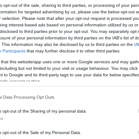
to opt-out of the sale, sharing to third parties, or processing of your per
Pestality Máté
-
2025. 10. 05.
formation for targeted advertising by us, please use the below opt-out s
r selection. Please note that after your opt-out request is processed y
eing interest-based ads based on personal information utilized by us or
disclosed to third parties prior to your opt-out. You may separately opt-
losure of your personal information by third parties on the IAB’s list of
. This information may also be disclosed by us to third parties on the
IA
Participants
that may further disclose it to other third parties.
MotoGP
 that this website/app uses one or more Google services and may gath
Összeálltak a MotoGP gyártói,
including but not limited to your visit or usage behaviour. You may click 
magasabb pénzdíjat követelnek a
 to Google and its third-party tags to use your data for below specifi
ogle consent section.
jogtulajdonostól
Sebők Máté
-
2025. 07. 23.
l Data Processing Opt Outs
o opt-out of the Sharing of my personal data.
In
o opt-out of the Sale of my Personal Data.