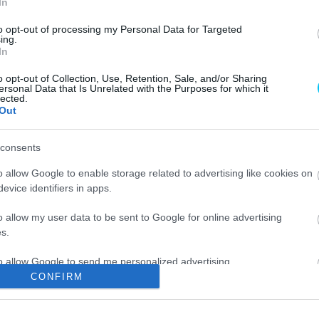
In
MotoGP
Martín nem indulhat jövőre, ha
to opt-out of processing my Personal Data for Targeted
ing.
helyzete nem rendeződik, főnöke
In
kész bíróságig vinni az ügyet
o opt-out of Collection, Use, Retention, Sale, and/or Sharing
Sebők Máté
-
2025. 06. 30.
ersonal Data that Is Unrelated with the Purposes for which it
lected.
Out
consents
o allow Google to enable storage related to advertising like cookies on
evice identifiers in apps.
MotoGP
l
Hiába Martín egyértelmű üzenete,
o allow my user data to be sent to Google for online advertising
s.
az Aprilia főnöke továbbra is
„optimista”
to allow Google to send me personalized advertising.
Sebők Máté
-
2025. 06. 02.
CONFIRM
o allow Google to enable storage related to analytics like cookies on
evice identifiers in apps.