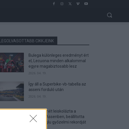
LEGOLVASOTTABB CIKKJEINK
Bulega különleges eredményt ért
el, Lecuona minden alkalommal
egyre magabiztosabb lesz
2026. 04. 19.
Így áll a Superbike-vb-tabella az
asseni forduló után
2026. 04. 19.
Bulega ismét leiskolázta a
mezőnyt Assenben, beállította
Razgatlıoğlu győzelmi rekordját
2026. 04. 19.