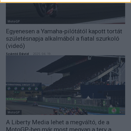
MotoGP
Egyenesen a Yamaha-pilótától kapott tortát
születésnapja alkalmából a fiatal szurkoló
(videó)
Szántó Dávid
-
2025. 04. 19.
MotoGP
A Liberty Media lehet a megváltó, de a
MotoGP-ben már most megvan a terv a