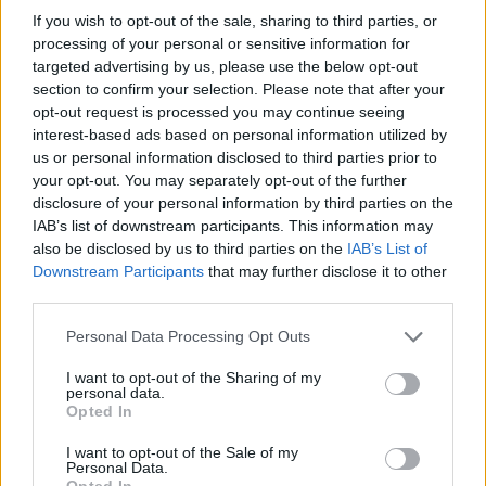
If you wish to opt-out of the sale, sharing to third parties, or
processing of your personal or sensitive information for
targeted advertising by us, please use the below opt-out
section to confirm your selection. Please note that after your
opt-out request is processed you may continue seeing
interest-based ads based on personal information utilized by
us or personal information disclosed to third parties prior to
your opt-out. You may separately opt-out of the further
disclosure of your personal information by third parties on the
MotoGP
IAB’s list of downstream participants. This information may
Így reagált a mókamester Quartararo,
also be disclosed by us to third parties on the
IAB’s List of
Downstream Participants
that may further disclose it to other
amikor látta, hogy egy rajongóval „valami
third parties.
nincs rendben” (videó)
Please note that this website/app uses one or more Google
Sebők Máté
-
2025. 10. 01.
Personal Data Processing Opt Outs
services and may gather and store information including but
not limited to your visit or usage behaviour. You may click to
I want to opt-out of the Sharing of my
personal data.
grant or deny consent to Google and its third-party tags to
Opted In
use your data for below specified purposes in below Google
consent section.
I want to opt-out of the Sale of my
Personal Data.
Opted In