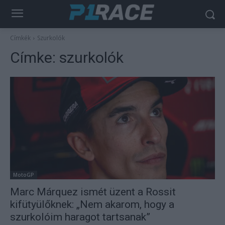
Címkék
Szurkolók
Címke:
szurkolók
MotoGP
Marc Márquez ismét üzent a Rossit
kifütyülőknek: „Nem akarom, hogy a
szurkolóim haragot tartsanak”