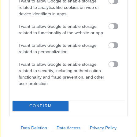
I want to allow Google to enable storage
Sebők Máté
-
2025. 06. 23.
related to analytics like cookies on web or
device identifiers in apps.
I want to allow Google to enable storage
related to functionality of the website or app.
I want to allow Google to enable storage
related to personalization.
I want to allow Google to enable storage
MotoGP
related to security, including authentication
A gyári Ducati főnöke felszólította Marc
functionality and fraud prevention, and other
Márquezt és Rossit, hogy hagyják abba az
user protection.
ellenségeskedést
Sebők Máté
-
2025. 06. 23.
CONFIRM
Data Deletion
Data Access
Privacy Policy