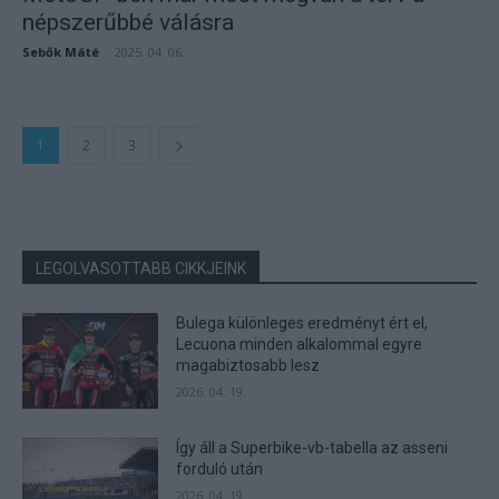
népszerűbbé válásra
Sebők Máté
-
2025. 04. 06.
1
2
3
LEGOLVASOTTABB CIKKJEINK
Bulega különleges eredményt ért el,
Lecuona minden alkalommal egyre
magabiztosabb lesz
2026. 04. 19.
Így áll a Superbike-vb-tabella az asseni
forduló után
2026. 04. 19.