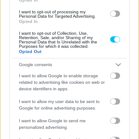
I want to opt-out of processing my
Personal Data for Targeted Advertising.
MotoGP
Opted In
Marc Márquez: Ezekkel a tettekkel saját
I want to opt-out of Collection, Use,
magukat minősítik
Retention, Sale, and/or Sharing of my
Personal Data that Is Unrelated with the
Szántó Dávid
-
2025. 09. 14.
Purposes for which it was collected.
Opted Out
Google consents
I want to allow Google to enable storage
related to advertising like cookies on web or
device identifiers in apps.
I want to allow my user data to be sent to
Google for online advertising purposes.
MotoGP
Nem jött össze az álom, de Bezzecchi így is
I want to allow Google to send me
nagy ünneplést kapott az olasz szurkolóktól
personalized advertising.
(videó)