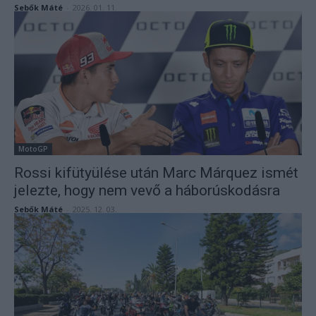
Sebők Máté
-
2026. 01. 11.
MotoGP
Rossi kifütyülése után Marc Márquez ismét
jelezte, hogy nem vevő a háborúskodásra
Sebők Máté
-
2025. 12. 03.