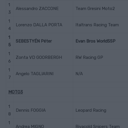
1
Alessandro ZACCONE
Team Gresini Moto2
3
1
Lorenzo DALLA PORTA
Italtrans Racing Team
4
1
SEBESTYÉN Péter
Evan Bros WorldSSP
5
1
Zonta VD GOORBERGH
RW Racing GP
6
1
Angelo TAGLIARINI
N/A
7
MOTO3
1
Dennis FOGGIA
Leopard Racing
8
1
Andrea MIGNO
Rivacold Snipers Team