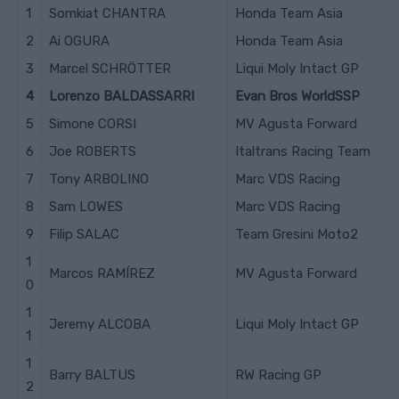
1
Somkiat CHANTRA
Honda Team Asia
2
Ai OGURA
Honda Team Asia
3
Marcel SCHRÖTTER
Liqui Moly Intact GP
4
Lorenzo BALDASSARRI
Evan Bros WorldSSP
5
Simone CORSI
MV Agusta Forward
6
Joe ROBERTS
Italtrans Racing Team
7
Tony ARBOLINO
Marc VDS Racing
8
Sam LOWES
Marc VDS Racing
9
Filip SALAC
Team Gresini Moto2
1
Marcos RAMÍREZ
MV Agusta Forward
0
1
Jeremy ALCOBA
Liqui Moly Intact GP
1
1
Barry BALTUS
RW Racing GP
2