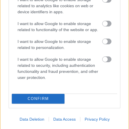
related to analytics like cookies on web or
device identifiers in apps.
I want to allow Google to enable storage
related to functionality of the website or app.
Előző cikk
Következő cikk
Már csak az Aprilia és a VR46
Bastianini: „Van elég időnk”
I want to allow Google to enable storage
Ducati van hátra
related to personalization.
I want to allow Google to enable storage
related to security, including authentication
functionality and fraud prevention, and other
user protection.
CONFIRM
Hírek P1race.hu
Data Deletion
Data Access
Privacy Policy
https://p1race.hu