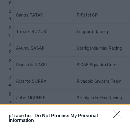
9
2
Carlos TATAY
Prüstel GP
0
2
Tatsuki SUZUKI
Leopard Racing
1
2
Ayumu SASAKI
Sterilgarda Max Racing
2
2
Riccardo ROSSI
SIC58 Squadra Corse
3
2
Alberto SURRA
Rivacold Snipers Team
4
2
John MCPHEE
Sterilgarda Max Racing
5
2
Lorenzo FELLON
SIC58 Squadra Corse
p1race.hu -
Do Not Process My Personal
6
Information
2