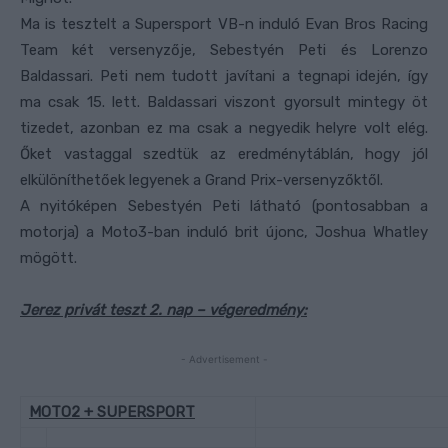
Ma is tesztelt a Supersport VB-n induló Evan Bros Racing
Team két versenyzője, Sebestyén Peti és Lorenzo
Baldassari. Peti nem tudott javítani a tegnapi idején, így
ma csak 15. lett. Baldassari viszont gyorsult mintegy öt
tizedet, azonban ez ma csak a negyedik helyre volt elég.
Őket vastaggal szedtük az eredménytáblán, hogy jól
elkülöníthetőek legyenek a Grand Prix-versenyzőktől.
A nyitóképen Sebestyén Peti látható (pontosabban a
motorja) a Moto3-ban induló brit újonc, Joshua Whatley
mögött.
Jerez privát teszt 2. nap – végeredmény:
- Advertisement -
MOTO2 + SUPERSPORT