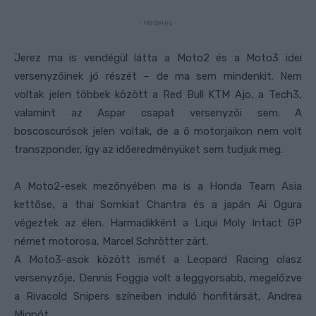
- Hirdetés -
Jerez ma is vendégül látta a Moto2 és a Moto3 idei
versenyzőinek jó részét – de ma sem mindenkit. Nem
voltak jelen többek között a Red Bull KTM Ajo, a Tech3,
valamint az Aspar csapat versenyzői sem. A
boscoscurósok jelen voltak, de a ő motorjaikon nem volt
transzponder, így az időeredményüket sem tudjuk meg.
A Moto2-esek mezőnyében ma is a Honda Team Asia
kettőse, a thai Somkiat Chantra és a japán Ai Ogura
végeztek az élen. Harmadikként a Liqui Moly Intact GP
német motorosa, Marcel Schrötter zárt.
A Moto3-asok között ismét a Leopard Racing olasz
versenyzője, Dennis Foggia volt a leggyorsabb, megelőzve
a Rivacold Snipers színeiben induló honfitársát, Andrea
Mignót.