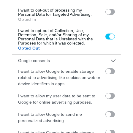
Mario AJI
Honda Team Asia
5
I want to opt-out of processing my
Personal Data for Targeted Advertising.
3
Opted In
Taiyo FURUSATO
Honda Team Asia
6
I want to opt-out of Collection, Use,
3
Retention, Sale, and/or Sharing of my
Elia BARTOLINI
Avintia Esponsorama
Personal Data that Is Unrelated with the
7
Purposes for which it was collected.
Opted Out
3
Josh WHATLEY
VisionTrack Racing Team
8
Google consents
3
Ana CARRASCO
Boé SKX
I want to allow Google to enable storage
9
related to advertising like cookies on web or
device identifiers in apps.
A Moto2 és Moto3 teljes mezőnyének hivatalos tesztjére
I want to allow my user data to be sent to
Portimaóban kerül sor február 19 és 21 között.
Google for online advertising purposes.
Fotó: Manuel Tormo, MotoGP Media
I want to allow Google to send me
personalized advertising.
I want to allow Google to enable storage
CIMKÉK
Jerez