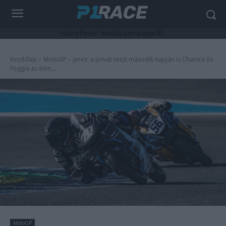
HurryTimer: Invalid campaign ID.
Kezdőlap
MotoGP
Jerez: a privát teszt második napján is Chantra és
Foggia az élen,...
MotoGP