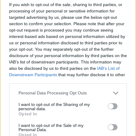
Scott OGDEN
VisionTrack Racing Team
If you wish to opt-out of the sale, sharing to third parties, or
7
processing of your personal or sensitive information for
2
targeted advertising by us, please use the below opt-out
Joel KELSO
CIP Green Power
8
section to confirm your selection. Please note that after your
opt-out request is processed you may continue seeing
2
Xavier ARTIGAS
Prüstel GP
interest-based ads based on personal information utilized by
9
us or personal information disclosed to third parties prior to
3
your opt-out. You may separately opt-out of the further
Kaito TOBA
CIP Green Power
disclosure of your personal information by third parties on the
0
IAB’s list of downstream participants. This information may
3
also be disclosed by us to third parties on the
IAB’s List of
David MUNOZ
Boé SKX
1
Downstream Participants
that may further disclose it to other
third parties.
3
Matteo BERTELLE
Avintia Esponsorama
2
Please note that this website/app uses one or more Google
Personal Data Processing Opt Outs
services and may gather and store information including but
3
not limited to your visit or usage behaviour. You may click to
I want to opt-out of the Sharing of my
Stefano NEPA
Team MTA
3
personal data.
grant or deny consent to Google and its third-party tags to
Opted In
use your data for below specified purposes in below Google
3
Ivan ORTOLÁ
Team MTA
consent section.
I want to opt-out of the Sale of my
4
Personal Data.
Opted In
3