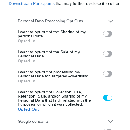
Downstream Participants
that may further disclose it to other
third parties.
Előző cikk
Következő cikk
Idén élőben közvetítik a Man-
Portimao Moto2 teszt 1. nap
Please note that this website/app uses one or more Google
Personal Data Processing Opt Outs
szigeti TT-t!
– Jake Dixon a leggyorsabb,
services and may gather and store information including but
Acosta negyedik
not limited to your visit or usage behaviour. You may click to
I want to opt-out of the Sharing of my
personal data.
grant or deny consent to Google and its third-party tags to
Opted In
use your data for below specified purposes in below Google
consent section.
I want to opt-out of the Sale of my
Personal Data.
Opted In
I want to opt-out of processing my
Personal Data for Targeted Advertising.
Opted In
I want to opt-out of Collection, Use,
Retention, Sale, and/or Sharing of my
Palencsár Tibor
Personal Data that Is Unrelated with the
Purposes for which it was collected.
https://p1race.hu
Opted Out
Google consents
- Advertisment -