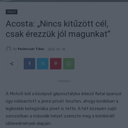
Moto3
Acosta: „Nincs kitűzött cél,
csak érezzük jól magunkat”
By
Palencsár Tibor
2022. 02. 18.
- Hirdetés -
A Moto3-ból a középső géposztályba érkező fiatal spanyol
úgy robbantott a jerezi privát teszten, ahogy korábban a
legkisebb kategóriába jövet is tette. A hét közepén zajló
sorozatban a második helyet szerezte meg a kombinált
időeredmények alapján.