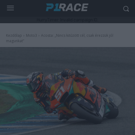
HurryTimer: Invalid campaign ID.
Kezdőlap
Moto3
Acosta: „Nincs kitűzött cél, csak érezzük jól
magunkat”