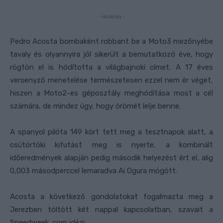
- Hirdetés -
Pedro Acosta bombaként robbant be a Moto3 mezőnyébe
tavaly és olyannyira jól sikerült a bemutatkozó éve, hogy
rögtön el is hódította a világbajnoki címet. A 17 éves
versenyző menetelése természetesen ezzel nem ér véget,
hiszen a Moto2-es géposztály meghódítása most a cél
számára, de mindez úgy, hogy örömét lelje benne.
A spanyol pilóta 149 kört tett meg a tesztnapok alatt, a
csütörtöki kifutást meg is nyerte, a kombinált
időeredmények alapján pedig második helyezést ért el, alig
0,003 másodperccel lemaradva Ai Ogura mögött.
Acosta a következő gondolatokat fogalmazta meg a
Jerezben töltött két nappal kapcsolatban, szavait a
Speedweek. com idézi: