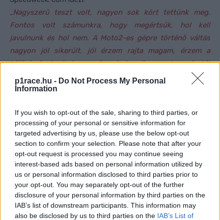
„Nagyszerű teszt volt, nagyon sok kört tettünk meg.
Fontos volt számunkra, hogy megértsük, hol kell
javulnunk és hol nem. A Moto2-es gépre történő váltás
nagyon jól sikerült, jól érzem rajta magam, érzem a
különbséget mind a gumik, mind pedig a motor méretét
tekintve. Nem is beszélve a sebességről. Nem tűztünk ki
p1race.hu -
Do Not Process My Personal
Information
konkrét célt erre a szezonra. Portimaóban ezen az úton
fogunk tovább haladni, mivel az a lényeg, hogy jól érezzük
If you wish to opt-out of the sale, sharing to third parties, or
magunkat, ha a pályára gurulunk.”
processing of your personal or sensitive information for
targeted advertising by us, please use the below opt-out
- Advertisement -
section to confirm your selection. Please note that after your
opt-out request is processed you may continue seeing
Fotó: MotoGP Media
interest-based ads based on personal information utilized by
us or personal information disclosed to third parties prior to
your opt-out. You may separately opt-out of the further
disclosure of your personal information by third parties on the
IAB’s list of downstream participants. This information may
also be disclosed by us to third parties on the
IAB’s List of