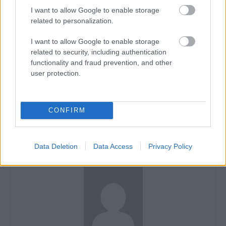
I want to allow Google to enable storage
FORRÁS
speedweek.com
related to personalization.
CIMKÉK
Első magasságállító
KTM
MotoGP
Pit Beirer
Right Height Device
I want to allow Google to enable storage
related to security, including authentication
functionality and fraud prevention, and other
user protection.
Előző cikk
Következő cikk
Jack Miller eljegyezte párját
BSB teszt Snettertonban 3.
CONFIRM
nap – O’Halloran végzett az
élen
Data Deletion
Data Access
Privacy Policy