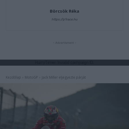
Börcsök Réka
https://p1race.hu
- Advertisment -