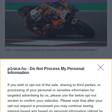
KTM – a versenyző könyöke és térde az aszfalton Fotó: MotoGP Media
„
Ráadásul már most is több mint tíz gomb és beállítási
lehetőség van a kormányon”
– tette hozzá Beirer.
p1race.hu -
Do Not Process My Personal
Information
„Eközben a MotoGP magas rangú technikusai a Forma-1-
es pilótákkal hasonlítják össze a versenyzőinket. Ami a
If you wish to opt-out of the sale, sharing to third parties, or
képességeket illeti, egyetértek velük. Csakhogy az
processing of your personal or sensitive information for
autóversenyzőkkel ellentétben a MotoGP versenyzői a
targeted advertising by us, please use the below opt-out
section to confirm your selection. Please note that after your
kanyarokban a motorjuk mellett lógnak, miközben ezeket
opt-out request is processed you may continue seeing
a gombokat nyomkodják. Egy versenyautóban más a
interest-based ads based on personal information utilized by