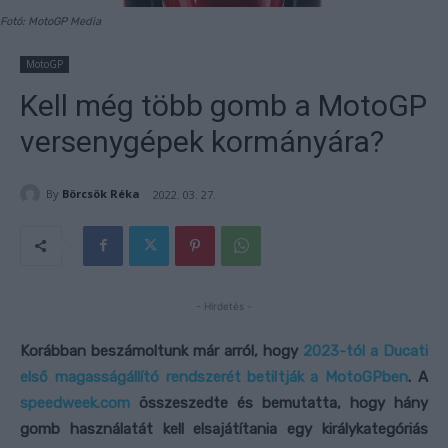
Fotó: MotoGP Media
MotoGP
Kell még több gomb a MotoGP
versenygépek kormányára?
By
Börcsök Réka
2022. 03. 27.
- Hirdetés -
Korábban beszámoltunk már arról, hogy
2023-tól a Ducati
első magasságállító rendszerét betiltják a MotoGPben
. A
speedweek.com
összeszedte és bemutatta, hogy hány
gomb használatát kell elsajátítania egy királykategóriás