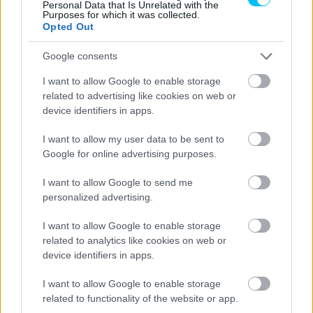
Personal Data that Is Unrelated with the
Purposes for which it was collected.
Pit sebesség szabályozó
Opted Out
Vészleállító
Google consents
I want to allow Google to enable storage
„
A MotoGP-ben a térded és a könyököd az aszfalton van
related to advertising like cookies on web or
több, mint 200 km/h sebességnél
” –
hangsúlyozza Pit
device identifiers in apps.
Beirer.
„
Ezért óvatosnak kell lennünk, hogy ezeket a
gépeket ne vigyük túl messzire az alapoktól. Továbbra is a
I want to allow my user data to be sent to
Google for online advertising purposes.
motorversenyzésre kell koncentrálnunk. Az pedig a
gázadásról, a fékezésről, a gyorsulásról és a
I want to allow Google to send me
kezelhetőségi jellemzőkről szól. Ezért biztonsági okokból
personalized advertising.
egyértelműen ellenezzük ezt az új eszközt. Az év
I want to allow Google to enable storage
folyamán kiderül, hogy a rendszer valóban különbséget
related to analytics like cookies on web or
tesz-e a köridők tekintetében vagy sem. Mi a KTM-nél
device identifiers in apps.
semmiképpen sem szeretnénk egy ilyen rendszert a
motorra szerelni.”
I want to allow Google to enable storage
related to functionality of the website or app.