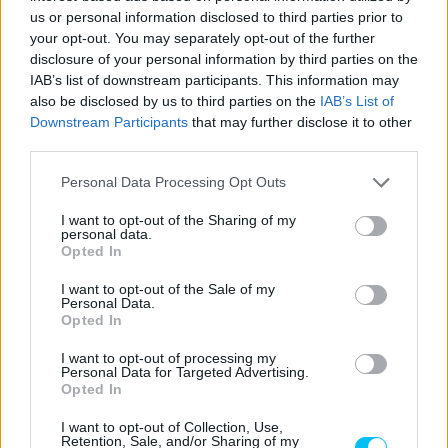
vezetési dinamika, másképp tudsz alkalmazkodni az adott
us or personal information disclosed to third parties prior to
helyzethez. Az autóversenyzésben a test egy stabil
your opt-out. You may separately opt-out of the further
disclosure of your personal information by third parties on the
helyzetben van.
„
IAB’s list of downstream participants. This information may
also be disclosed by us to third parties on the
IAB’s List of
A tizenegy kezelőszerv az alábbi egy MotoGP versenykép
Downstream Participants
that may further disclose it to other
kormányán:
third parties.
Please note that this website/app uses one or more Google
Personal Data Processing Opt Outs
Első/hátsó startelektronika
services and may gather and store information including but
not limited to your visit or usage behaviour. You may click to
I want to opt-out of the Sharing of my
Fékkar
personal data.
grant or deny consent to Google and its third-party tags to
Opted In
A motor mapping vezérlés
use your data for below specified purposes in below Google
consent section.
I want to opt-out of the Sale of my
kipörgésgátló vezérlés
Personal Data.
Opted In
motorfék vezérlés
I want to opt-out of processing my
nyomatékszabályozás vezérlés
Personal Data for Targeted Advertising.
Opted In
egykerekezésgátló vezérlés
I want to opt-out of Collection, Use,
Retention, Sale, and/or Sharing of my
Indításvezérlés