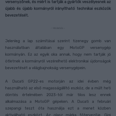
versenyzőnek, és miért is tartják a gyártók veszélyesnek az
újabb és újabb kormányról irányítható technikai eszközök
bevezetését.
- Hirdetés -
Jelenleg a lap számításai szerint tizenegy gomb van
használatban általában egy MotoGP versenygép
kormányán. Ez az egyik oka annak, hogy nem tartják jó
ötletnek a kormányról vezérelhető elektronikai újdonságok
bevezetését a világbajnokság versenygépein.
A Ducati GP22-es motorján az idei évben még
használható az első magasságállító eszköz, de a múlt heti
döntés értelmében 2023-tól már tilos lesz ennek
alkalmazása a MotoGP gépeken. A Ducati a februári
szepangi teszt óta használja ezt a menet közben
aktiválható eszközt. Az olasz márka főtervezője, Gigi