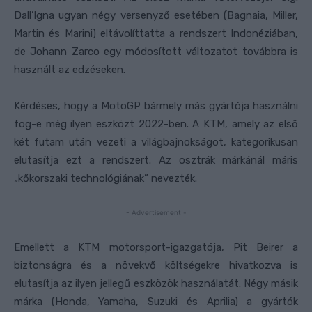
Dall’Igna ugyan négy versenyző esetében (Bagnaia, Miller,
Martin és Marini) eltávolíttatta a rendszert Indonéziában,
de Johann Zarco egy módosított változatot továbbra is
használt az edzéseken.
Kérdéses, hogy a MotoGP bármely más gyártója használni
fog-e még ilyen eszközt 2022-ben. A KTM, amely az első
két futam után vezeti a világbajnokságot, kategorikusan
elutasítja ezt a rendszert. Az osztrák márkánál máris
„kőkorszaki technológiának” nevezték.
- Advertisement -
Emellett a KTM motorsport-igazgatója, Pit Beirer a
biztonságra és a növekvő költségekre hivatkozva is
elutasítja az ilyen jellegű eszközök használatát. Négy másik
márka (Honda, Yamaha, Suzuki és Aprilia) a gyártók