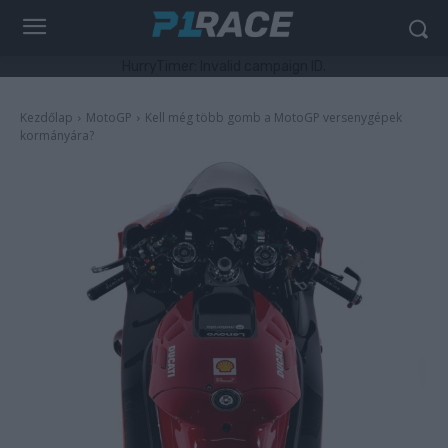
HurryTimer: Invalid campaign ID.
Kezdőlap
MotoGP
Kell még több gomb a MotoGP versenygépek
kormányára?