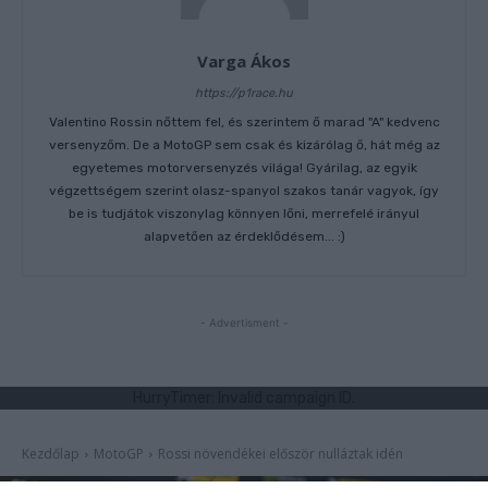
Varga Ákos
https://p1race.hu
Valentino Rossin nőttem fel, és szerintem ő marad "A" kedvenc
versenyzőm. De a MotoGP sem csak és kizárólag ő, hát még az
egyetemes motorversenyzés világa! Gyárilag, az egyik
végzettségem szerint olasz-spanyol szakos tanár vagyok, így
be is tudjátok viszonylag könnyen lőni, merrefelé irányul
alapvetően az érdeklődésem... :)
- Advertisment -