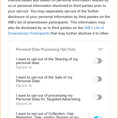
interest-based ads based on personal information utilized by
- Hirdetés -
us or personal information disclosed to third parties prior to
your opt-out. You may separately opt-out of the further
Egyelőre nem az igazi Fabio Quartararo szezonja. A francia
disclosure of your personal information by third parties on the
IAB’s list of downstream participants. This information may
vb-címvédő eddig mindössze egyetlen alkalommal
also be disclosed by us to third parties on the
IAB’s List of
állhatott dobogóra, és
legutóbb Austinban is
csak hetedik
Downstream Participants
that may further disclose it to other
lett. A yamahásnak nem volt sok esélye a Ducatik ellen, egy
third parties.
idő után pedig már Marc Márquez jött mögötte. Végül a
Please note that this website/app uses one or more Google
Personal Data Processing Opt Outs
nyolcszoros világbajnok előtte is végzett.
services and may gather and store information including but
not limited to your visit or usage behaviour. You may click to
I want to opt-out of the Sharing of my
personal data.
„
Hasonlóan, tapadás nélkül kezdődött a versenyem, mint
grant or deny consent to Google and its third-party tags to
Opted In
use your data for below specified purposes in below Google
nemrég Argentínában
” –
foglalta össze a problémáit
consent section.
I want to opt-out of the Sale of my
Quartararo
. „
Viszont legalább jól tudtam védekezni, és
Personal Data.
csatáztam egy jót Marc-kal. Még ha sokat küszködtünk is,
Opted In
egy ilyen pozíció egyáltalán nem rossz. Persze frusztráló
I want to opt-out of processing my
a tempónkat tekintve.
„
Personal Data for Targeted Advertising.
Opted In
Quartararo elmondása szerint kimondottan élvezte a
I want to opt-out of Collection, Use,
Retention, Sale, and/or Sharing of my