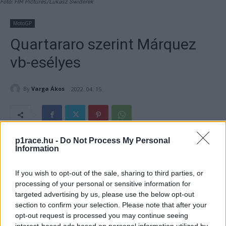
Fotó: FIM Pictures/Lukasz Swiderek
MotoGP
Quartararo szerint Márquez
vb-esélyes
By
Varga Ákos
2022. 04. 15.
p1race.hu -
Do Not Process My Personal
- Hirdetés -
Information
Fabio Quartararo nagyon élvezte, amikor Austinban Marc
If you wish to opt-out of the sale, sharing to third parties, or
Márquez ellen csatázhatott. A francia reméli, később már
processing of your personal or sensitive information for
előrébb csatázhatnak. A vb-címvédő szerint az ő
targeted advertising by us, please use the below opt-out
section to confirm your selection. Please note that after your
versenyében is több volt.
opt-out request is processed you may continue seeing