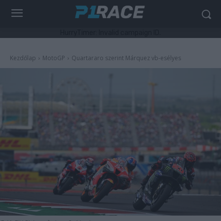
HurryTimer: Invalid campaign ID.
Kezdőlap
MotoGP
Quartararo szerint Márquez vb-esélyes