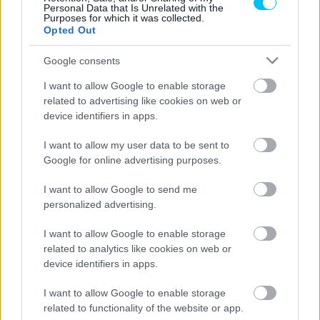
csatát, ami elé Marc Márquez állította őt. „
A hatodik
Personal Data that Is Unrelated with the
Purposes for which it was collected.
helyért harcoltunk, de akár a győzelemért is
Opted Out
harcolhattunk volna. Marc egyébként is vb-esélyes lesz
idén. Biztosan fogunk még csatázni idén, csak az már a
Google consents
világbajnoki címért zajlik majd. Ilyenkor ráadásul, egy
I want to allow Google to enable storage
ilyen versenyző ellen, mint ő, aki nyolcszoros világbajnok,
related to advertising like cookies on web or
mindig tanul valamit az ember. Sajnos a szezonkezdet
device identifiers in apps.
végül nem alakult annyira jól, de amint visszatérünk
I want to allow my user data to be sent to
Európába, biztos vagyok benne, hogy jobb teljesítményre
Google for online advertising purposes.
leszünk képesek.
„
I want to allow Google to send me
personalized advertising.
- Advertisement -
I want to allow Google to enable storage
Fabio Quartararo az eddig teljesített négy versenyen
related to analytics like cookies on web or
összesen 44 pontot tudott szerezni. Ezzel jelenleg a
device identifiers in apps.
tabella ötödik helyén áll, 17 ponttal lemaradva a vb-éllovas
I want to allow Google to enable storage
Enea Bastianini mögött.
related to functionality of the website or app.