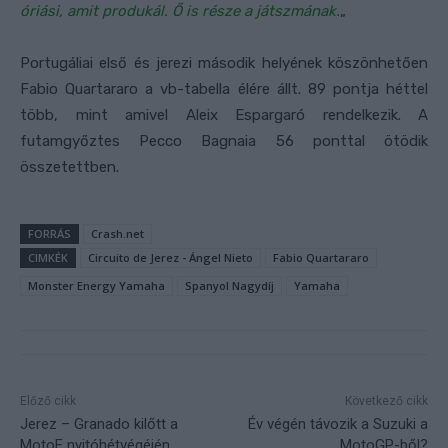
óriási, amit produkál. Ő is része a játszmának.
„
Portugáliai első és jerezi második helyének köszönhetően
Fabio Quartararo a vb-tabella élére állt. 89 pontja héttel
több, mint amivel Aleix Espargaró rendelkezik. A
futamgyőztes Pecco Bagnaia 56 ponttal ötödik
összetettben.
FORRÁS
Crash.net
CIMKÉK
Circuito de Jerez - Ángel Nieto
Fabio Quartararo
Monster Energy Yamaha
Spanyol Nagydíj
Yamaha
Előző cikk
Következő cikk
Jerez – Granado kilőtt a
Év végén távozik a Suzuki a
MotoE nyitóhétvégéjén
MotoGP-ből?