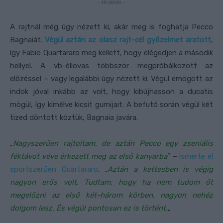
- Hirdetés -
A rajtnál még úgy nézett ki, akár meg is foghatja Pecco
Bagnaiát.
Végül aztán az olasz rajt-cél győzelmet aratott
,
így Fabio Quartararo meg kellett, hogy elégedjen a második
hellyel. A vb-éllovas többször megpróbálkozott az
előzéssel – vagy legalábbi úgy nézett ki. Végül emögött az
indok jóval inkább az volt, hogy kibújhasson a ducatis
mögül, így kímélve kicsit gumijait. A befutó során végül két
tized döntött köztük, Bagnaia javára.
„
Nagyszerűen rajtoltam, de aztán Pecco egy zseniális
féktávot véve érkezett meg az első kanyarba
” –
ismerte el
sportszerűen Quartararo
. „
Aztán a kettesben is végig
nagyon erős volt. Tudtam, hogy ha nem tudom őt
megelőzni az első két-három körben, nagyon nehéz
dolgom lesz. És végül pontosan ez is történt.
„