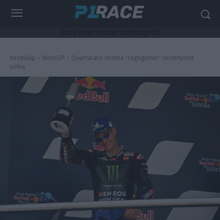
HurryTimer: Invalid campaign ID.
Kezdőlap
MotoGP
Quartararo mintha "rágógumin" versenyzett
volna