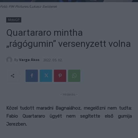
Fotó: FIM Pictures/Lukasz Swiderek
MotoGP
Quartararo mintha
„rágógumin” versenyzett volna
By
Varga Ákos
2022. 05. 02.
- Hirdetés -
Közel tudott maradni Bagnaiához, megelőzni nem tudta:
Fabio Quartararo ügyét nem segítette első gumija
Jerezben.