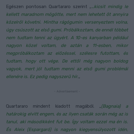
Egészen pontosan Quartararo szerint „
…kicsit mindig le
kellett maradnom mögötte, mert nem lehetett őt annyira
közelről követni. Mintha rágógumin versenyeztem volna,
úgy csúszott az első gumi. Próbálkoztam, de ennél többet
nem tudtam tenni az ügyért. A 10-es kanyarban például
nagyon közel voltam, de aztán a 11-esben, mikor
megpróbálkoztam az előzéssel, szélesre futottam, és
tudtam, hogy ott vége. De ettől még nagyon boldog
vagyok, mert jól tudtam menni az első gumi problémái
ellenére is. Ez pedig nagyszerű hír.
„
- Advertisement -
Quartararo mindent kiadott magából. „
(Bagnaia) a
határokig elvitt engem, és az ilyen csaták során még az is
tanul, aki másodikként fut be. Így voltam ezzel ma én is.
És Aleix (Espargaró) is nagyon kiegyensúlyozott idén,