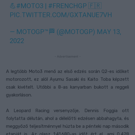
💪
#MOTO3
|
#FRENCHGP
🇫🇷
PIC.TWITTER.COM/GXTANUE7VH
— MOTOGP™🏁 (@MOTOGP)
MAY 13,
2022
- Advertisement -
A legtöbb Moto3 menő az első edzés során Q2-es időket
motorozott, ez alól Ayumu Sasaki és Kaito Toba képzett
csak kivételt. Utóbbi a 8-as kanyarban bukott a reggeli
gyakorláson.
A Leopard Racing versenyzője, Dennis Foggia ott
folytatta délután, ahol a délelőtti edzésen abbahagyta, és
meggyőző teljesítménnyel húzta be a pénteki nap második
etapját is. Az olasz 1:41.680-as időt ért el, ami 0,428