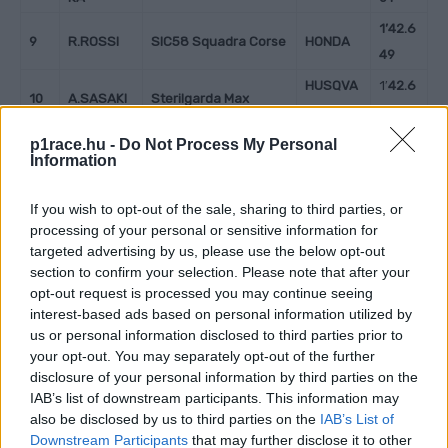
1’42.6
9
R.ROSSI
SIC58 Squadra Corse
HONDA
49
HUSQVA
1′
42.6
10
A.SASAKI
Sterilgarda Max
RNA
78
D.HOLGAD
142,73
p1race.hu -
Do Not Process My Personal
11
Red Bull KTM Ajo
KTM
Information
O
3
142,79
If you wish to opt-out of the sale, sharing to third parties, or
12
D.ÖNCÜ
Red Bull KTM Tech3
KTM
2
processing of your personal or sensitive information for
targeted advertising by us, please use the below opt-out
D.MOREIR
142,8
13
MT Helmets – MSI
KTM
section to confirm your selection. Please note that after your
A
00
opt-out request is processed you may continue seeing
142,8
interest-based ads based on personal information utilized by
14
X.ARTIGAS
CFMOTO PruestelGP
CFMOTO
us or personal information disclosed to third parties prior to
94
your opt-out. You may separately opt-out of the further
143,0
disclosure of your personal information by third parties on the
15
S.GARCIA
GASGAS Aspar
GASGAS
21
IAB’s list of downstream participants. This information may
also be disclosed by us to third parties on the
IAB’s List of
143,10
Downstream Participants
that may further disclose it to other
16
K.TOBA
CIP Green Power
KTM