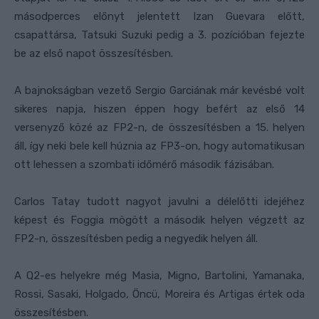
másodperces előnyt jelentett Izan Guevara előtt,
csapattársa, Tatsuki Suzuki pedig a 3. pozícióban fejezte
be az első napot összesítésben.
A bajnokságban vezető Sergio Garciának már kevésbé volt
sikeres napja, hiszen éppen hogy befért az első 14
versenyző közé az FP2-n, de összesítésben a 15. helyen
áll, így neki bele kell húznia az FP3-on, hogy automatikusan
ott lehessen a szombati időmérő második fázisában.
Carlos Tatay tudott nagyot javulni a délelőtti idejéhez
képest és Foggia mögött a második helyen végzett az
FP2-n, összesítésben pedig a negyedik helyen áll.
A Q2-es helyekre még Masia, Migno, Bartolini, Yamanaka,
Rossi, Sasaki, Holgado, Öncü, Moreira és Artigas értek oda
összesítésben.