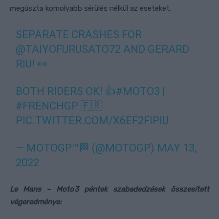
megúszta komolyabb sérülés nélkül az eseteket.
SEPARATE CRASHES FOR
@TAIYOFURUSATO72
AND GERARD
RIU! 👀
BOTH RIDERS OK! 👍
#MOTO3
|
#FRENCHGP
🇫🇷
PIC.TWITTER.COM/X6EF2FIPIU
— MOTOGP™🏁 (@MOTOGP)
MAY 13,
2022
Le Mans – Moto3 péntek szabadedzések összesített
végeredménye: