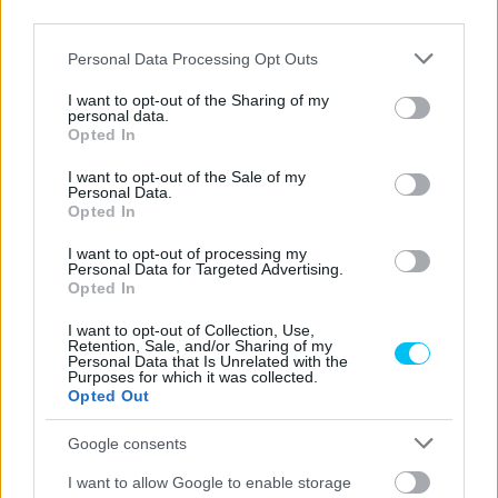
1
third parties.
HUSQVA
143,12
Please note that this website/app uses one or more Google
17
J.MCPHEE
Sterilgarda Max
Personal Data Processing Opt Outs
RNA
1
services and may gather and store information including but
not limited to your visit or usage behaviour. You may click to
I want to opt-out of the Sharing of my
M.BERTEL
143,12
personal data.
18
Avintia Racing
KTM
grant or deny consent to Google and its third-party tags to
LE
7
Opted In
use your data for below specified purposes in below Google
Rivacold Snipers
143,3
consent section.
I want to opt-out of the Sale of my
19
J.RUEDA
HONDA
Personal Data.
Team
08
Opted In
143,3
20
J.KELSO
CIP Green Power
KTM
I want to opt-out of processing my
32
Personal Data for Targeted Advertising.
Opted In
143,3
21
M.AJI
Honda Team Asia
HONDA
85
I want to opt-out of Collection, Use,
Retention, Sale, and/or Sharing of my
143,41
Personal Data that Is Unrelated with the
22
S.NEPA
Angeluss MTA Team
KTM
Purposes for which it was collected.
6
Opted Out
143,6
23
S.OGDEN
VisionTrack Racing
HONDA
Google consents
28
I want to allow Google to enable storage
143,6