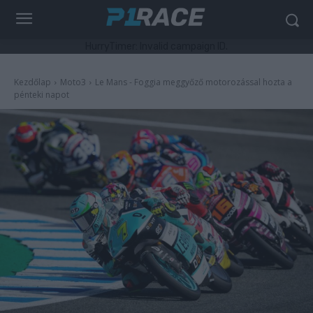
HurryTimer: Invalid campaign ID.
Kezdőlap
Moto3
Le Mans - Foggia meggyőző motorozással hozta a
pénteki napot