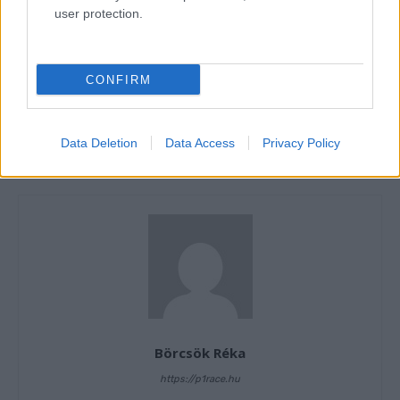
Sergio García
Tatsuki Suzuki
user protection.
CONFIRM
Előző cikk
Következő cikk
A riválisok is értetlenül nézik
A MotoGP közleménye a
Data Deletion
Data Access
Privacy Policy
a Suzuki kivonulását
guminyomás-problémáról
Börcsök Réka
https://p1race.hu