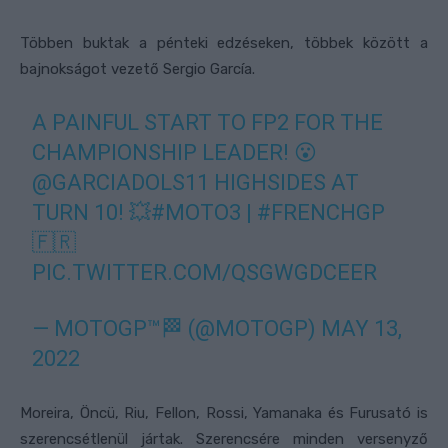
Többen buktak a pénteki edzéseken, többek között a
bajnokságot vezető Sergio García.
A PAINFUL START TO FP2 FOR THE
CHAMPIONSHIP LEADER! 😮
@GARCIADOLS11
HIGHSIDES AT
TURN 10! 💥
#MOTO3
|
#FRENCHGP
🇫🇷
PIC.TWITTER.COM/QSGWGDCEER
— MOTOGP™🏁 (@MOTOGP)
MAY 13,
2022
Moreira, Öncü, Riu, Fellon, Rossi, Yamanaka és Furusató is
szerencsétlenül jártak. Szerencsére minden versenyző