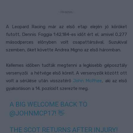
- Hirdetés -
A Leopard Racing már az első etap elején jó köröket
futott, Dennis Foggia 1:42.184-es időt ért el, amivel 0,277
másodperces előnyben volt csapattársával, Suzukival
szemben, őket követte Andrea Migno az első háromban.
Kellemes időben tudták megtenni a legkisebb géposztály
versenyzői a hétvége első köreit. A versenyzők között ott
volt a sérülése után visszatérő
John McPhee
, aki az első
gyakorláson a 14. pozíciót szerezte meg.
A BIG WELCOME BACK TO
@JOHNMCP17
! 👋
THE SCOT RETURNS AFTER INJURY!