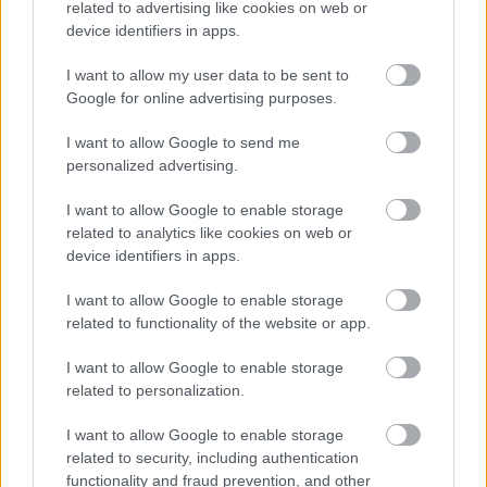
24
I.ORTOLÁ
Angeluss MTA
KTM
related to advertising like cookies on web or
35
device identifiers in apps.
A.FERNAN
143,73
25
Red Bull KTM Tech3
KTM
I want to allow my user data to be sent to
DEZ
1
Google for online advertising purposes.
143,81
26
L.FELLON
SIC58 Squadra Corse
HONDA
3
I want to allow Google to send me
personalized advertising.
T.FURUSA
143,92
27
Honda Team Asia
HONDA
TO
4
I want to allow Google to enable storage
related to analytics like cookies on web or
G.RIU
144,11
28
BOE SKX
KTM
device identifiers in apps.
MALE
1
A.CARRAS
144,9
I want to allow Google to enable storage
29
BOE SKX
KTM
related to functionality of the website or app.
CO
81
J.WHATLE
145,6
I want to allow Google to enable storage
30
VisionTrack Racing
HONDA
Y
44
related to personalization.
I want to allow Google to enable storage
related to security, including authentication
CIMKÉK
Dennis Foggia
Izan Guevara
Le Mans
functionality and fraud prevention, and other