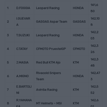
141,6
1
D.FOGGIA
Leopard Racing
HONDA
80
I.GUEVAR
142,10
2
GASGAS Aspar Team
GASGAS
A
8
142,2
3
T.SUZUKI
Leopard Racing
HONDA
03
142,3
4
C.TATAY
CFMOTO PruestelGP
CFMOTO
26
142,3
5
J.MASIA
Red Bull KTM Ajo
KTM
48
Rivacold Snipers
142,47
6
A.MIGNO
HONDA
Team
3
E.BARTOLI
142,5
7
Avintia Racing
KTM
NI
52
R.YAMANA
142,6
8
MT Helmets – MSI
KTM
KA
01