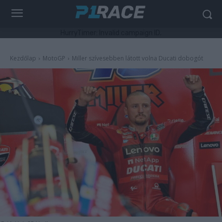
HurryTimer: Invalid campaign ID.
Kezdőlap
MotoGP
Miller szívesebben látott volna Ducati dobogót