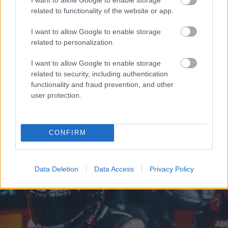
related to functionality of the website or app.
Börcsök Réka
I want to allow Google to enable storage
https://p1race.hu
related to personalization.
I want to allow Google to enable storage
related to security, including authentication
- Advertisment -
functionality and fraud prevention, and other
user protection.
CONFIRM
Data Deletion
Data Access
Privacy Policy