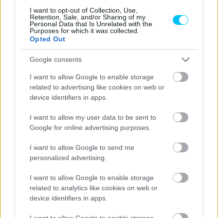
volna lennie.”
I want to opt-out of Collection, Use,
Retention, Sale, and/or Sharing of my
Personal Data that Is Unrelated with the
Purposes for which it was collected.
CIMKÉK
Ducati
Jack Miller
Le Mans
Opted Out
Google consents
I want to allow Google to enable storage
related to advertising like cookies on web or
Előző cikk
Következő cikk
device identifiers in apps.
Le Mans – Casadei és
Rinsnek ijesztő volt a
Aegerter a hétvége hősei a
kavicságyas száguldás
I want to allow my user data to be sent to
MotoE-ben
Google for online advertising purposes.
I want to allow Google to send me
personalized advertising.
I want to allow Google to enable storage
related to analytics like cookies on web or
device identifiers in apps.
I want to allow Google to enable storage