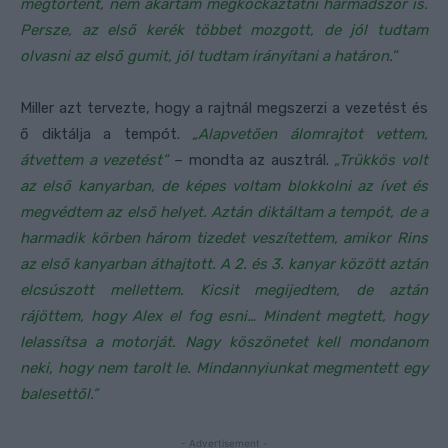
megtörtént, nem akartam megkockáztatni harmadszor is.
Persze, az első kerék többet mozgott, de jól tudtam
olvasni az első gumit, jól tudtam irányítani a határon.”
Miller azt tervezte, hogy a rajtnál megszerzi a vezetést és
ő diktálja a tempót.
„Alapvetően álomrajtot vettem,
átvettem a vezetést”
– mondta az ausztrál.
„Trükkös volt
az első kanyarban, de képes voltam blokkolni az ívet és
megvédtem az első helyet. Aztán diktáltam a tempót, de a
harmadik körben három tizedet veszítettem, amikor Rins
az első kanyarban áthajtott. A 2. és 3. kanyar között aztán
elcsúszott mellettem. Kicsit megijedtem, de aztán
rájöttem, hogy Alex el fog esni… Mindent megtett, hogy
lelassítsa a motorját. Nagy köszönetet kell mondanom
neki, hogy nem tarolt le. Mindannyiunkat megmentett egy
balesettől.”
- Advertisement -