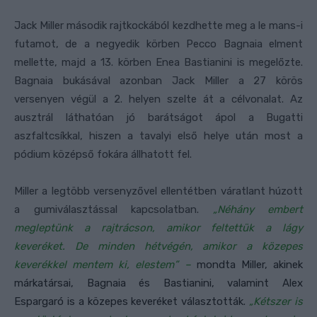
Jack Miller második rajtkockából kezdhette meg a le mans-i
futamot, de a negyedik körben Pecco Bagnaia elment
mellette, majd a 13. körben Enea Bastianini is megelőzte.
Bagnaia bukásával azonban Jack Miller a 27 körös
versenyen végül a 2. helyen szelte át a célvonalat. Az
ausztrál láthatóan jó barátságot ápol a Bugatti
aszfaltcsíkkal, hiszen a tavalyi első helye után most a
pódium középső fokára állhatott fel.
Miller a legtöbb versenyzővel ellentétben váratlant húzott
a gumiválasztással kapcsolatban.
„Néhány embert
megleptünk a rajtrácson, amikor feltettük a lágy
keveréket. De minden hétvégén, amikor a közepes
keverékkel mentem ki, elestem” –
mondta Miller, akinek
márkatársai, Bagnaia és Bastianini, valamint Alex
Espargaró is a közepes keveréket választották.
„Kétszer is