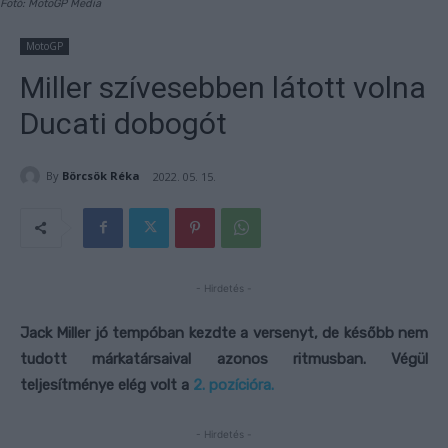
Fotó: MotoGP Media
MotoGP
Miller szívesebben látott volna
Ducati dobogót
By
Börcsök Réka
2022. 05. 15.
- Hirdetés -
Jack Miller jó tempóban kezdte a versenyt, de később nem
tudott márkatársaival azonos ritmusban. Végül
teljesítménye elég volt a
2. pozícióra.
- Hirdetés -