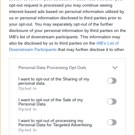
versenyt ment. Feltételeztem, hogy a tempójával el tud
opt-out request is processed you may continue seeing
interest-based ads based on personal information utilized by
húzni. A 7-es kanyarból kijövet meglökött, így nem
us or personal information disclosed to third parties prior to
tudtam olyan simán és energikusan kijönni, mint szoktam,
your opt-out. You may separately opt-out of the further
így a 8-as kanyar külső ív meg tudott előzni. Persze,
disclosure of your personal information by third parties on the
erőből útjába állhattam volna, és blokkolhattam volna a
IAB’s list of downstream participants. This information may
belső ívet. De aztán arra gondoltam: Nem, inkább
also be disclosed by us to third parties on the
IAB’s List of
Downstream Participants
that may further disclose it to other
dolgozzunk össze, és elhúzunk az ellenfelektől.”
third parties.
Please note that this website/app uses one or more Google
„Pecco aztán egy kicsit elnyúlt, de három kör után
Personal Data Processing Opt Outs
services and may gather and store information including but
észrevettem, hogy néhány jobbos kanyarban küszködik,
not limited to your visit or usage behaviour. You may click to
I want to opt-out of the Sharing of my
például a 8-as kanyarban és egy kicsit az utolsóban” –
personal data.
grant or deny consent to Google and its third-party tags to
Opted In
mondta Miller. „Amikor Enea elment és rávetette magát
use your data for below specified purposes in below Google
Peccóra, rájöttem: ‘Most megint ez történik!’. De aztán
consent section.
I want to opt-out of the Sale of my
Personal Data.
Pecco ismét átvette a vezetést, ezt láttam. Fekete vonalat
Opted In
hagyott, kemény küzdelem volt az utolsó szektorban,
I want to opt-out of processing my
aztán Pecco ott kicsúszott. Kár, ma hármas győzelmet
Personal Data for Targeted Advertising.
szerezhettünk volna a Ducati számára. Nem így kellett
Opted In