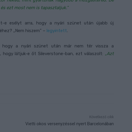
kkor neked, mint gyártónak nagyobb a mozgástered. De
és ezt most nem is tapasztaljuk.”
t-e esélyt arra, hogy a nyári szünet után újabb új
-eséhez? „Nem hiszem” –
legyintett
.
is, hogy a nyári szünet után már nem tér vissza a
e, hogy látjuk-e őt Sileverstone-ban, ezt válaszolt:
„Azt
Következő cikk
Vietti okos versenyzéssel nyert Barcelonában