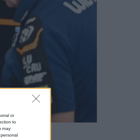
sonal or
ection to
ou may
 personal