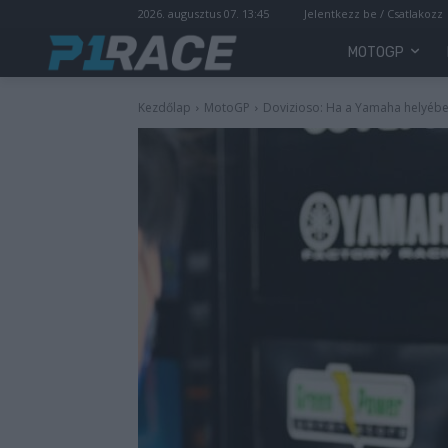
2026. augusztus 07. 13:45
Jelentkezz be / Csatlakozz
MOTOGP
Kezdőlap
MotoGP
Dovizioso: Ha a Yamaha helyében 