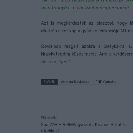
van, ami több versenyzőnél is működik. A
nem könnyű ezt a helyzetet megteremteni – 
Azt is megkérdezték az olasztól, hogy lá
alkatrészeket kap a gyári specifikációjú M1
Dovizioso reagált azokra a pletykákra 
királykategória küzdelmeibe. Arra a kérdéser
hiszem, igen.”
CÍMKÉK
Andrea Dovizioso
RNF Yamaha
Előző cikk
Spa 24H – A BMW győzött, Kovács Bálinték
ötödikek!