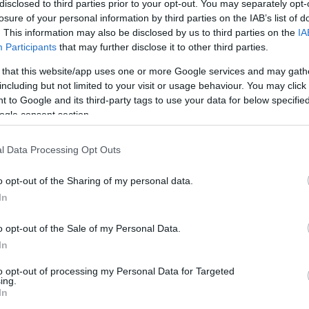
disclosed to third parties prior to your opt-out. You may separately opt-
losure of your personal information by third parties on the IAB’s list of
Yamaha helyében
. This information may also be disclosed by us to third parties on the
IA
Participants
that may further disclose it to other third parties.
s ugyanezt a döntést
 that this website/app uses one or more Google services and may gath
including but not limited to your visit or usage behaviour. You may click 
 to Google and its third-party tags to use your data for below specifi
ogle consent section.
l Data Processing Opt Outs
o opt-out of the Sharing of my personal data.
In
is ugyanezt a döntést hoznám”
– vallotta be Andrea
o opt-out of the Sale of my Personal Data.
In
során Barcelonában.
to opt-out of processing my Personal Data for Targeted
ing.
t körrel a futam vége előtt kénytelen volt feladni a
In
émái miatt.
„Csalódott vagyok, mert az érzés egy kicsit