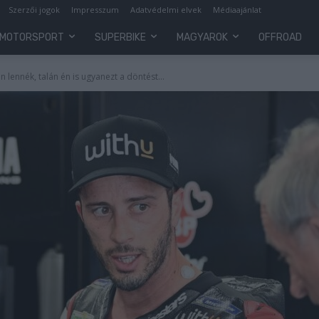
Szerzői jogok
Impresszum
Adatvédelmi elvek
Médiaajánlat
MOTORSPORT
SUPERBIKE
MAGYAROK
OFFROAD
lennék, talán én is ugyanezt a döntést...