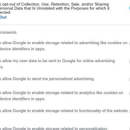
a 10-es kanyarban a futam elején bukott, emiatt négy
o opt-out of Collection, Use, Retention, Sale, and/or Sharing
ersonal Data that Is Unrelated with the Purposes for which it
őzni. Nem gyorsultam jól, a fékezésnél pedig a motor
lected.
Out
ltam az első kereket, és ennek következtében két nagy
consents
yomás, hogy nem tudtam irányítani a motort. Nagyon
o allow Google to enable storage related to advertising like cookies on
okkol az első kereked, és bármelyik irányban majdnem
evice identifiers in apps.
 vezethetetlen volt, így nem lehet versenyezni. Rossz
o allow my user data to be sent to Google for online advertising
s.
to allow Google to send me personalized advertising.
szten.
„Kipróbáltunk egy másik pozíciót a motoron, a
többet tudtam elöl játszani, ami pozitív volt. Aztán
o allow Google to enable storage related to analytics like cookies on
versenyzőknek van, és egy kicsit másnak tűnik. Bár egy
evice identifiers in apps.
próbáltam azt a burkolatot is, amivel Morbidelli itt
nne. Mert a leszorítóerő egy kicsit alacsonyabb, és
o allow Google to enable storage related to functionality of the website
kevesebb, mint amit fékezéskor veszítesz.”
o allow Google to enable storage related to personalization.