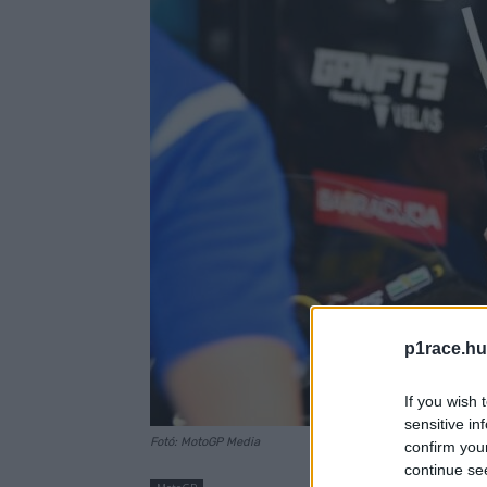
p1race.hu
If you wish 
sensitive in
Fotó: MotoGP Media
confirm you
continue se