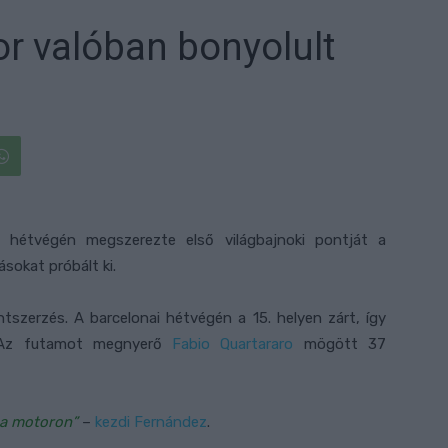
r valóban bonyolult
 hétvégén megszerezte első világbajnoki pontját a
ásokat próbált ki.
tszerzés. A barcelonai hétvégén a 15. helyen zárt, így
t. Az futamot megnyerő
Fabio Quartararo
mögött 37
 a motoron”
–
kezdi Fernández
.