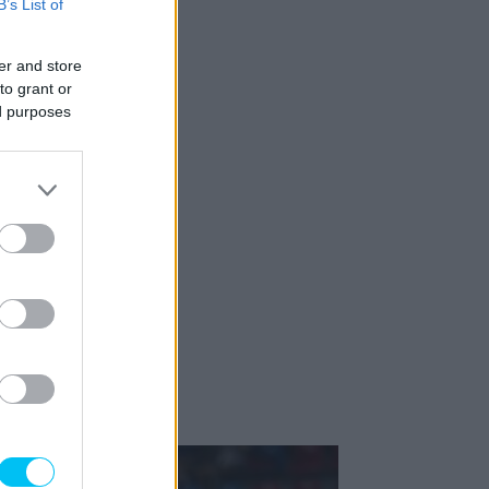
B’s List of
er and store
to grant or
ed purposes