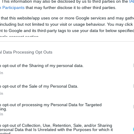
. This information may also be disclosed by us to third parties on the
IA
yarkijáratokon sokat veszítek. Ha minden összeáll,
Participants
that may further disclose it to other third parties.
 that this website/app uses one or more Google services and may gath
including but not limited to your visit or usage behaviour. You may click 
 to Google and its third-party tags to use your data for below specifi
ogle consent section.
Raul Fernandez
l Data Processing Opt Outs
o opt-out of the Sharing of my personal data.
In
Következő cikk
Aleix Espargaró: A világbajnoki cím talán már nem
o opt-out of the Sale of my Personal Data.
csak egy álom
In
to opt-out of processing my Personal Data for Targeted
ing.
In
o opt-out of Collection, Use, Retention, Sale, and/or Sharing
ersonal Data that Is Unrelated with the Purposes for which it
lected.