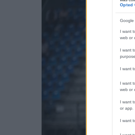
Opted 
Google 
I want t
web or d
I want t
purpose
I want 
I want t
web or d
I want t
or app.
I want t
I want t