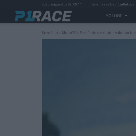
2026. augusztus 09. 09:11
Jelentkezz be / Csatlakozz
MOTOGP
Kezdőlap
MotoGP
Fernández: A motor valóban bon