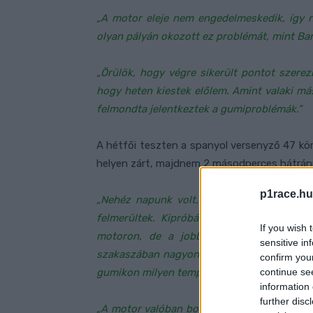
„A motor eleje nem engedelmeskedik, így n
olyan pályán okozott ez problémát, mint Bar
„Örülök, hogy végre sikerült pontot szerez
hogy heten kiestek előlem. Amint valaki m
felmondta jelentkeztek a gumiproblémák.”
A hétfői teszten a spanyol versenyző 47 kör
helyen zárt, majdnem 2 másodperces hátrán
p1race.hu
„Nehéz napunk volt. Nem futottam túl sok 
felmerültek. Kipróbáltunk olyan beállítá
If you wish 
motoron, de a jobb köridők elérése m
sensitive in
szakaszában nagyon sok időt veszítettem. Í
confirm you
continue se
gumikon milyen tempóra vagyunk képesek.”
information 
further disc
„A motor valóban bonyolult. Nagyon sok új 