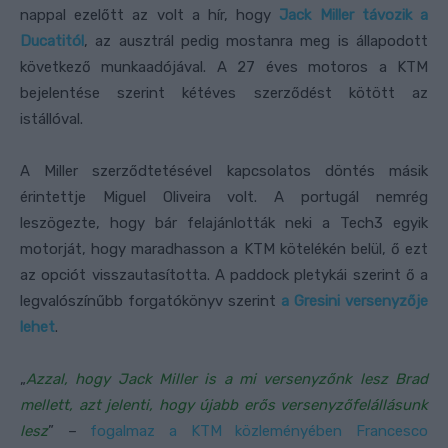
nappal ezelőtt az volt a hír, hogy
Jack Miller távozik a
Ducatitól
, az ausztrál pedig mostanra meg is állapodott
következő munkaadójával. A 27 éves motoros a KTM
bejelentése szerint kétéves szerződést kötött az
istállóval.
A Miller szerződtetésével kapcsolatos döntés másik
érintettje Miguel Oliveira volt. A portugál nemrég
leszögezte, hogy bár felajánlották neki a Tech3 egyik
motorját, hogy maradhasson a KTM kötelékén belül, ő ezt
az opciót visszautasította. A paddock pletykái szerint ő a
legvalószínűbb forgatókönyv szerint
a Gresini versenyzője
lehet
.
„
Azzal, hogy Jack Miller is a mi versenyzőnk lesz Brad
mellett, azt jelenti, hogy újabb erős versenyzőfelállásunk
lesz
” –
fogalmaz a KTM közleményében Francesco