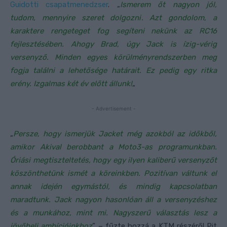
Guidotti csapatmenedzser
. „
Ismerem őt nagyon jól,
tudom, mennyire szeret dolgozni. Azt gondolom, a
karaktere rengeteget fog segíteni nekünk az RC16
fejlesztésében. Ahogy Brad, úgy Jack is ízig-vérig
versenyző. Minden egyes körülményrendszerben meg
fogja találni a lehetősége határait. Ez pedig egy ritka
erény. Izgalmas két év előtt állunk!
„
- Advertisement -
„
Persze, hogy ismerjük Jacket még azokból az időkből,
amikor Akival berobbant a Moto3-as programunkban.
Óriási megtiszteltetés, hogy egy ilyen kaliberű versenyzőt
köszönthetünk ismét a köreinkben. Pozitívan váltunk el
annak idején egymástól, és mindig kapcsolatban
maradtunk. Jack nagyon hasonlóan áll a versenyzéshez
és a munkához, mint mi. Nagyszerű választás lesz a
jövőbeli ambícióinkhoz
” – fűzte hozzá a KTM részéről Pit