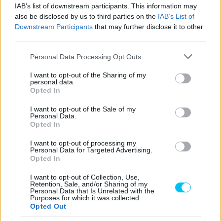
IAB’s list of downstream participants. This information may
Előző cikk
Következő cikk
also be disclosed by us to third parties on the
IAB’s List of
Két új fejlesztésű SCX gumit
Csökkenő nézőszám a
Downstream Participants
that may further disclose it to other
visz Misanóba a Pirelli
MotoGP versenyhétvégéken
third parties.
Please note that this website/app uses one or more Google
Personal Data Processing Opt Outs
services and may gather and store information including but
not limited to your visit or usage behaviour. You may click to
I want to opt-out of the Sharing of my
personal data.
grant or deny consent to Google and its third-party tags to
Opted In
use your data for below specified purposes in below Google
consent section.
I want to opt-out of the Sale of my
Personal Data.
Opted In
I want to opt-out of processing my
Varga Ákos
Personal Data for Targeted Advertising.
Opted In
https://p1race.hu
Valentino Rossin nőttem fel, és szerintem ő marad "A" kedvenc
I want to opt-out of Collection, Use,
Retention, Sale, and/or Sharing of my
versenyzőm. De a MotoGP sem csak és kizárólag ő, hát még az
Personal Data that Is Unrelated with the
egyetemes motorversenyzés világa! Gyárilag, az egyik
Purposes for which it was collected.
végzettségem szerint olasz-spanyol szakos tanár vagyok, így
Opted Out
be is tudjátok viszonylag könnyen lőni, merrefelé irányul