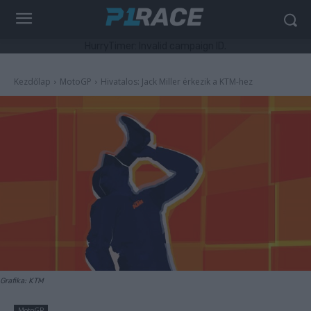
HurryTimer: Invalid campaign ID.
Kezdőlap
MotoGP
Hivatalos: Jack Miller érkezik a KTM-hez
Grafika: KTM
MotoGP