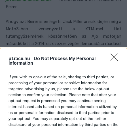
Beirer.
Ahogy azt Beirer is emlegeti, Jack Miller annak idején még a
Moto3-ban versenyzett a KTM-mel. Hat
futamgyőzelmének köszönhetően az Ajo motorján
második lett a 2014-es szezon végén, lemaradása ráadásul
mindösszesen két pont volt Álex Márquez mögött, így a
vb-cím is közel volt.
p1race.hu -
Do Not Process My Personal
Information
If you wish to opt-out of the sale, sharing to third parties, or
FORRÁS
KTM
processing of your personal or sensitive information for
CIMKÉK
2023
2024
Brad Binder
Ducati
targeted advertising by us, please use the below opt-out
Francesco Guidotti
Gresini Racing
Jack Miller
KTM
section to confirm your selection. Please note that after your
Miguel Oliveira
Pit Beirer
Red Bull KTM
opt-out request is processed you may continue seeing
interest-based ads based on personal information utilized by
us or personal information disclosed to third parties prior to
your opt-out. You may separately opt-out of the further
disclosure of your personal information by third parties on the