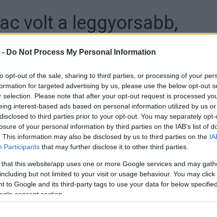
ac volt a leggyorsabb,
 -
Do Not Process My Personal Information
to opt-out of the sale, sharing to third parties, or processing of your per
formation for targeted advertising by us, please use the below opt-out s
r selection. Please note that after your opt-out request is processed y
eing interest-based ads based on personal information utilized by us or
disclosed to third parties prior to your opt-out. You may separately opt-
losure of your personal information by third parties on the IAB’s list of
. This information may also be disclosed by us to third parties on the
IA
ttak kisebb drámák, bukások. Az egyes kanyarban
Participants
that may further disclose it to other third parties.
e, és nem is tudott visszajönni, de nála is nagyobbat
 that this website/app uses one or more Google services and may gath
including but not limited to your visit or usage behaviour. You may click 
 to Google and its third-party tags to use your data for below specifi
 AT TURN 3 💥
ogle consent section.