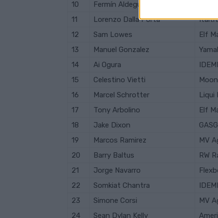
10
Fermín
Aldeguer
MB C
11
Lorenzo
Dalla Porta
Italt
12
Sam
Lowes
Elf M
13
Manuel
Gonzalez
Yama
14
Ai
Ogura
IDEM
15
Celestino
Vietti
Moon
16
Marcel
Schrotter
Liqui
17
Tony
Arbolino
Elf M
18
Jake
Dixon
GASG
19
Marcos
Ramirez
MV A
20
Barry
Baltus
RW R
21
Jorge
Navarro
Flex
22
Somkiat
Chantra
IDEM
23
Simone
Corsi
MV A
24
Sean Dylan
Kelly
Ameri