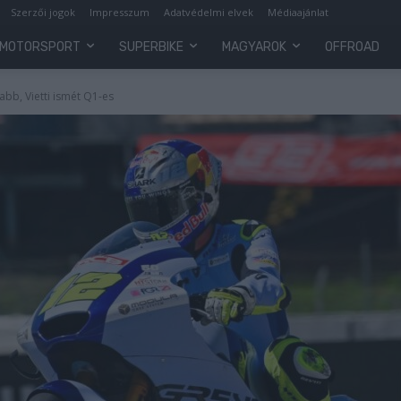
Szerzői jogok
Impresszum
Adatvédelmi elvek
Médiaajánlat
MOTORSPORT
SUPERBIKE
MAGYAROK
OFFROAD
abb, Vietti ismét Q1-es