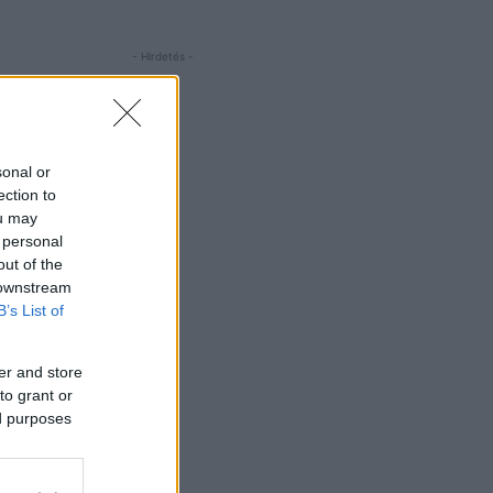
- Hirdetés -
sonal or
ection to
ou may
 personal
out of the
 downstream
B’s List of
er and store
to grant or
ed purposes