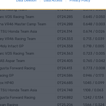
Data Deletion
Data Access
Privacy Policy
onveyors Speed Up
01’24.231
0.591 / 0.089
rans Racing Team
01’24.235
0.595 / 0.004
arc VDS Racing Team
01’24.285
0.645 / 0.050
ha VR46 Master Camp Team
01’24.288
0.648 / 0.003
ITSU Honda Team Asia
01’24.314
0.674 / 0.026
ey VR46 Racing Team
01’24.353
0.713 / 0.039
 Moly Intact GP
01’24.358
0.718 / 0.005
arc VDS Racing Team
01’24.363
0.723 / 0.005
AS Aspar Team
01’24.405
0.765 / 0.042
gusta Forward Racing
01’24.413
0.773 / 0.008
acing GP
01’24.586
0.946 / 0.173
box HP40
01’24.685
1.045 / 0.099
ITSU Honda Team Asia
01’24.748
1.108 / 0.063
gusta Forward Racing
01’24.882
1.242 / 0.134
can Racing
01’25.206
1.566 / 0.324