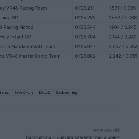
ey VR46 Racing Team
01’25.211
1.571 / 0.005
acing GP
01’25.299
1.659 / 0.088
ni Racing Moto2
01’25.544
1.904 / 0.245
 Moly Intact GP
01’25.784
2.144 / 0.240
mina Mandalika SAG Team
01’25.847
2.207 / 0.063
ha VR46 Master Camp Team
01’25.882
2.242 / 0.035
 Salac
Jake Dixon
Moto2
Sachsenring
Következő cikk
Sachsenring – Guevara szerezte meg a pole-t