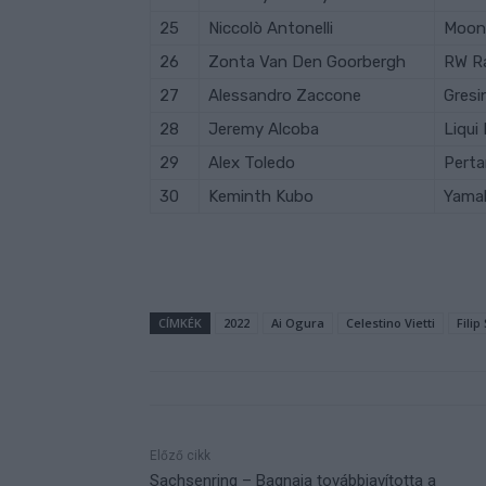
25
Niccolò
Antonelli
Moon
26
Zonta
Van Den Goorbergh
RW R
27
Alessandro
Zaccone
Gresi
28
Jeremy
Alcoba
Liqui
29
Alex
Toledo
Perta
30
Keminth
Kubo
Yama
CÍMKÉK
2022
Ai Ogura
Celestino Vietti
Filip
Előző cikk
Sachsenring – Bagnaia továbbjavította a