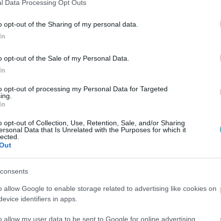
l Data Processing Opt Outs
IXONRACING
o opt-out of the Sharing of my personal data.
T LAP 💨
#GERMANGP
In
.COM/RIQWSXBFLZ
o opt-out of the Sale of my Personal Data.
In
@MOTOGP)
JUNE 18,
to opt-out of processing my Personal Data for Targeted
ing.
In
o opt-out of Collection, Use, Retention, Sale, and/or Sharing
ersonal Data that Is Unrelated with the Purposes for which it
lected.
t, de a Q2-be nem sikerült bejutnia. Nagyon jól ment
Out
ezetett. A bajnokságot vezető Vietti és Ogura pedig
vtak meg egymással. Vietti végül az utolsó körében épp a
consents
 mögött beragadva be se fejezte a kört. Ezzel Ogura az
o allow Google to enable storage related to advertising like cookies on
evice identifiers in apps.
tt kerülni, de továbbjutott a Q1-ből a két amerikai,
o allow my user data to be sent to Google for online advertising