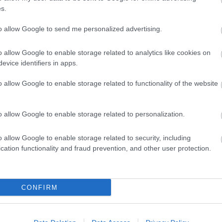
s.
onzalez is.A Moto2-eseknél mindneki tudott javítani a
végeredménye egyúttal a továbbjutás sorrendjével is
to allow Google to send me personalized advertising.
o allow Google to enable storage related to analytics like cookies on
evice identifiers in apps.
o allow Google to enable storage related to functionality of the website
ni Racing Moto2
01’23.640
0.000
box HP40
01’23.853
0.213 / 0.213
o allow Google to enable storage related to personalization.
ull KTM Ajo
01’23.957
0.317 / 0.104
mina Mandalika SAG Team
01’24.014
0.374 / 0.057
o allow Google to enable storage related to security, including
cation functionality and fraud prevention, and other user protection.
ull KTM Ajo
01’24.052
0.412 / 0.038
AS Aspar Team
01’24.100
0.460 / 0.048
rans Racing Team
01’24.122
0.482 / 0.022
CONFIRM
onveyors Speed Up
01’24.132
0.492 / 0.010
can Racing
01’24.142
0.502 / 0.010