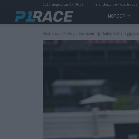
2026. augusztus 07. 06:08
Jelentkezz be / Csatlakozz
MOTOGP
Kezdőlap
Moto2
Sachsenring - Salac volt a leggyors