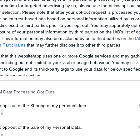
Horváth Ádám
-
2022. 12. 09.
0
formation for targeted advertising by us, please use the below opt-out s
r selection. Please note that after your opt-out request is processed y
eing interest-based ads based on personal information utilized by us or
disclosed to third parties prior to your opt-out. You may separately opt-
losure of your personal information by third parties on the IAB’s list of
. This information may also be disclosed by us to third parties on the
IA
Participants
that may further disclose it to other third parties.
MotoGP
 that this website/app uses one or more Google services and may gath
including but not limited to your visit or usage behaviour. You may click 
r
„Hosszabb távon nem ideális 8
 to Google and its third-party tags to use your data for below specifi
Ducati a rajtrácson”
ogle consent section.
Horváth Ádám
-
2022. 11. 29.
0
0
l Data Processing Opt Outs
o opt-out of the Sharing of my personal data.
In
o opt-out of the Sale of my Personal Data.
Wheelie
In