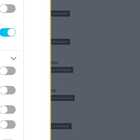
Majer Dániel
2 CIKKEK
0 HOZZÁSZÓLÁS
http://p1race.hu
Odor József
0 CIKKEK
0 HOZZÁSZÓLÁS
Palencsár Tibor
261 CIKKEK
0 HOZZÁSZÓLÁS
https://p1race.hu
Pestality Máté
1964 CIKKEK
0 HOZZÁSZÓLÁS
Sajtóhírek
65 CIKKEK
0 HOZZÁSZÓLÁS