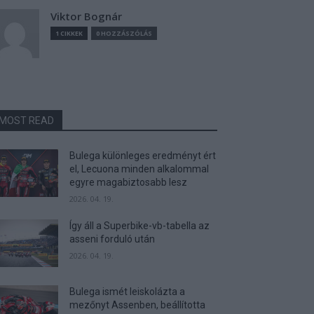
Viktor Bognár
1 CIKKEK
0 HOZZÁSZÓLÁS
MOST READ
Bulega különleges eredményt ért
el, Lecuona minden alkalommal
egyre magabiztosabb lesz
2026. 04. 19.
Így áll a Superbike-vb-tabella az
asseni forduló után
2026. 04. 19.
Bulega ismét leiskolázta a
mezőnyt Assenben, beállította