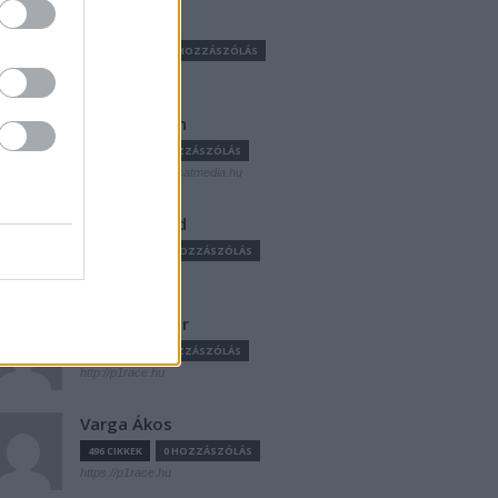
Sebők Máté
3542 CIKKEK
0 HOZZÁSZÓLÁS
Sulyok István
5 CIKKEK
0 HOZZÁSZÓLÁS
https://www.streetcatmedia.hu
Szántó Dávid
848 CIKKEK
0 HOZZÁSZÓLÁS
Vámosi Péter
0 CIKKEK
0 HOZZÁSZÓLÁS
http://p1race.hu
Varga Ákos
496 CIKKEK
0 HOZZÁSZÓLÁS
https://p1race.hu