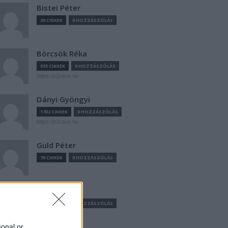
Bistei Péter
30 CIKKEK
0 HOZZÁSZÓLÁS
Börcsök Réka
935 CIKKEK
0 HOZZÁSZÓLÁS
https://p1race.hu
Dányi Gyöngyi
1702 CIKKEK
0 HOZZÁSZÓLÁS
https://p1race.hu
Guld Péter
79 CIKKEK
0 HOZZÁSZÓLÁS
Hauk Zoltán
24 CIKKEK
0 HOZZÁSZÓLÁS
sonal or