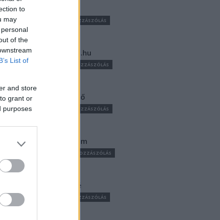
Hirdetés
ection to
ou may
1 CIKKEK
0 HOZZÁSZÓLÁS
 personal
out of the
 downstream
Hírek P1race.hu
B’s List of
52 CIKKEK
0 HOZZÁSZÓLÁS
https://p1race.hu
er and store
Hirszerkesztő
to grant or
ed purposes
59 CIKKEK
0 HOZZÁSZÓLÁS
Horváth Ádám
180 CIKKEK
0 HOZZÁSZÓLÁS
https://p1race.hu
Jámbor Máté
0 CIKKEK
0 HOZZÁSZÓLÁS
https://p1race.hu