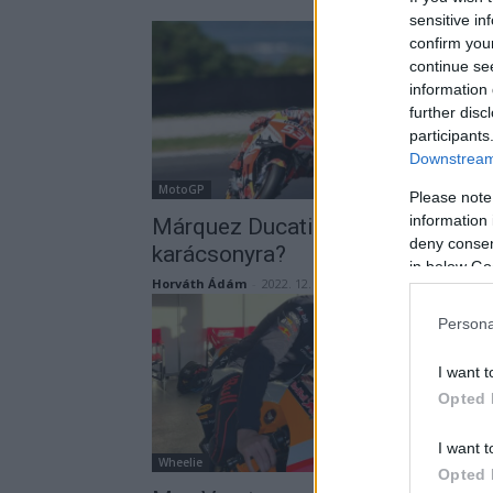
sensitive in
confirm you
continue se
information 
further disc
participants
Downstream 
MotoGP
Please note
information 
Márquez Ducati stílusú motort ké
deny consent
karácsonyra?
in below Go
Horváth Ádám
-
2022. 12. 09.
Persona
I want t
Opted 
I want t
Wheelie
Opted 