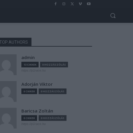
TOP AUTHORS
admin
13 CIKKEK
0 HOZZÁSZÓLÁS
https://p1race.hu
Adorján Viktor
6 CIKKEK
0 HOZZÁSZÓLÁS
Baricsa Zoltán
0 CIKKEK
0 HOZZÁSZÓLÁS
https://p1race.hu