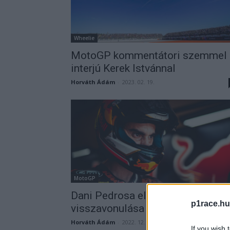
Wheelie
MotoGP kommentátori szemmel
interjú Kerek Istvánnal
Horváth Ádám
-
2023. 02. 19.
MotoGP
Dani Pedrosa elárulta
p1race.hu
visszavonulása valódi okát
Horváth Ádám
-
2022. 12. 11.
If you wish 