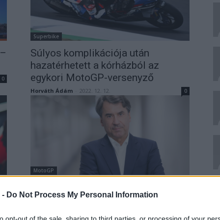
Superbike
 –
Súlyos komplikációja után
hazatérhetett a kórházból az
egykori MotoGP-versenyző
0
Horváth Ádám
-
2022. 12. 12.
0
MotoGP
„Nem akarunk 18 versenynél
 -
Do Not Process My Personal Information
többet” – a KTM kritizálja a
versenynaptárt
0
to opt-out of the sale, sharing to third parties, or processing of your per