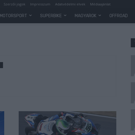
Szerzői jogok
Impresszum
Adatvédelmi elvek
Médiaajánlat
MOTORSPORT
SUPERBIKE
MAGYAROK
OFFROAD