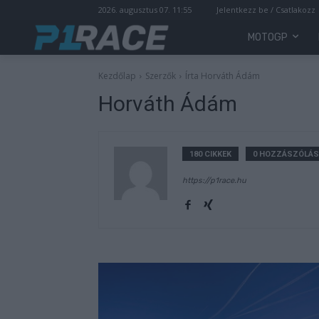
2026. augusztus 07. 11:55
Jelentkezz be / Csatlakozz
MOTOGP
Kezdőlap
Szerzők
Írta Horváth Ádám
Horváth Ádám
180 CIKKEK
0 HOZZÁSZÓLÁS
https://p1race.hu