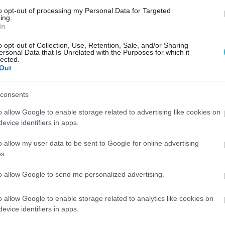
Millernek nem sikerült dobogóra
to opt-out of processing my Personal Data for Targeted
állnia hazájában
ing.
In
Horváth Ádám
-
2022. 11. 27.
0
0
o opt-out of Collection, Use, Retention, Sale, and/or Sharing
ersonal Data that Is Unrelated with the Purposes for which it
lected.
Out
consents
Motorsport
o allow Google to enable storage related to advertising like cookies on
evice identifiers in apps.
c
Hivatalos a nevezési lista
Valentino Rossi és a VR46 házi
o allow my user data to be sent to Google for online advertising
dirt track versenyére
s.
0
Horváth Ádám
-
2022. 11. 24.
0
to allow Google to send me personalized advertising.
o allow Google to enable storage related to analytics like cookies on
evice identifiers in apps.
1. oldal a 18-ból