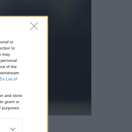
sonal or
ection to
ou may
 personal
out of the
 downstream
B’s List of
er and store
to grant or
ed purposes