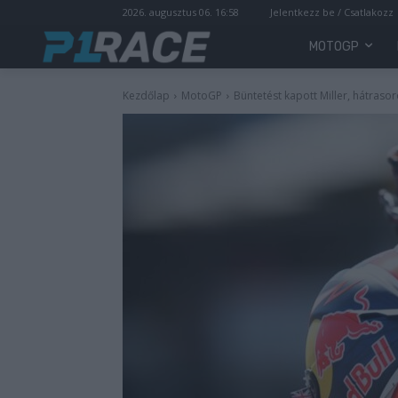
2026. augusztus 06. 16:58
Jelentkezz be / Csatlakozz
MOTOGP
Kezdőlap
MotoGP
Büntetést kapott Miller, hátraso