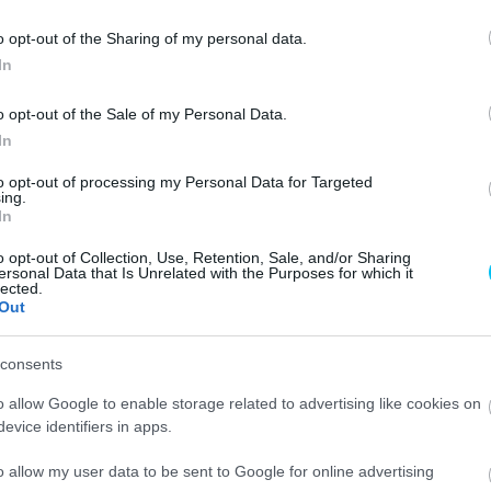
iller, hátrasorolást
o opt-out of the Sharing of my personal data.
In
o opt-out of the Sale of my Personal Data.
In
to opt-out of processing my Personal Data for Targeted
ing.
In
o opt-out of Collection, Use, Retention, Sale, and/or Sharing
ersonal Data that Is Unrelated with the Purposes for which it
lected.
Out
leset miatt volt kénytelen magyarázkodni Jack Miller.
consents
ott neki Jack Miller, hogy a levegőben lógott esetében
o allow Google to enable storage related to advertising like cookies on
 végül
a hatodik helyet szerezte meg
, ám ezalatt a
evice identifiers in apps.
o allow my user data to be sent to Google for online advertising