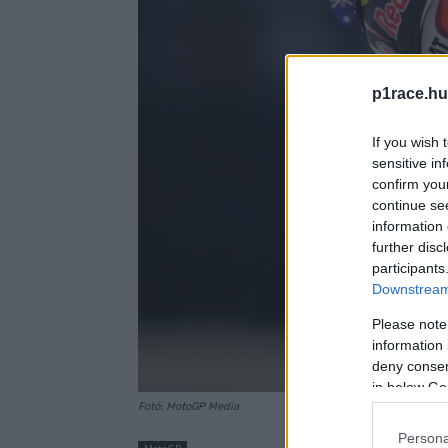
p1race.hu
If you wish 
sensitive in
confirm you
continue se
information 
further disc
participants
Downstream 
Please note
information 
deny consent
in below Go
Fotó: MotoGP Media
Persona