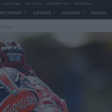
Szerzői jogok
Impresszum
Adatvédelmi elvek
Médiaajánlat
MOTORSPORT
SUPERBIKE
MAGYAROK
OFFROAD
rolást nem