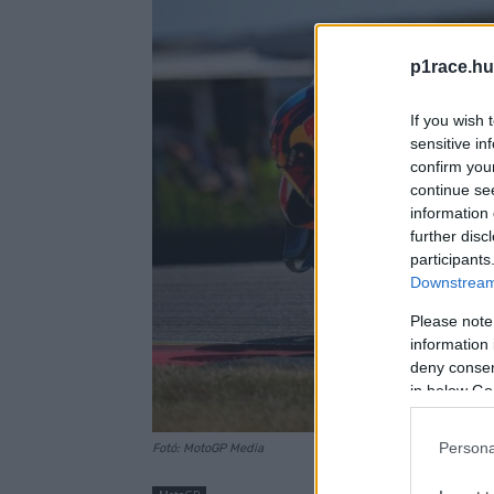
p1race.hu
If you wish 
sensitive in
confirm you
continue se
information 
further disc
participants
Downstream 
Please note
information 
deny consent
in below Go
Persona
Fotó: MotoGP Media