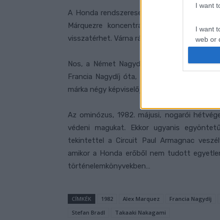
I want 
A Honda rendszeresen megkapja kritikaként,
Márquezre koncentrál. Nem véletlenül mo
I want t
visszatérhet. Várna rá ugyanis rengeteg fejl
web or d
I want t
Nos, a Német Nagydíj további táptalajt ad
or app.
Francia Nagydíj óta, vagyis immár
több min
márka négy képviselőjéből három kiesett, a ne
I want t
I want t
Az ominózus, 1982. májusi, nogarói hétvég
authenti
védeni magukat. Ekkor ugyanis egyöntetű
tekintettel a Circuit Paul Armagnac veszél
amikor a Honda erőből nem tudott egyetle
történelemkönyvekben…
CÍMKÉK
1982
Alex Marquez
Francia Nagydíj
Stefan Bradl
Takaaki Nakagami