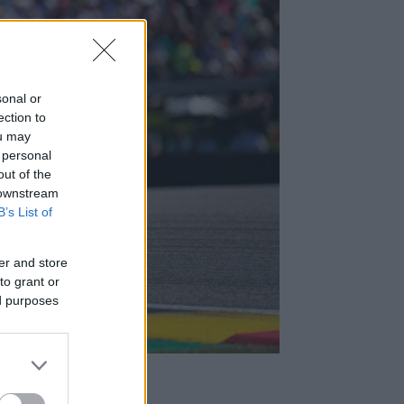
sonal or
ection to
ou may
 personal
out of the
 downstream
B’s List of
er and store
to grant or
ed purposes