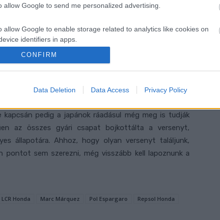
to allow Google to send me personalized advertising.
 hogy túlságosan egypólusú, és gyakorlatilag kizárólag
ndta azt Alberto Puig is, reméli, Márquez még idén
o allow Google to enable storage related to analytics like cookies on
esztési munka is…
evice identifiers in apps.
CONFIRM
o allow Google to enable storage related to functionality of the website
ott ezeknek a kritikáknak. A Honda ugyanis az 1982-es
t negyven éve először
nem tudott pontot szerezni. A
gyedik Stefan Bradl pedig csak 16. helyen ért célba.
Data Deletion
Data Access
Privacy Policy
o allow Google to enable storage related to personalization.
o allow Google to enable storage related to security, including
e kapcsán pedig a japánok ráadásul még meg is tudják
cation functionality and fraud prevention, and other user protection.
en az összes gyári csapat bojkottálta a versenyt,
yes állapotára. Ahhoz, hogy olyan versenyt találjunk,
n pontot sem szerezni, még visszább kell lapoznunk a
LCR Honda
Marc Márquez
Pol Espargaro
Repsol Honda