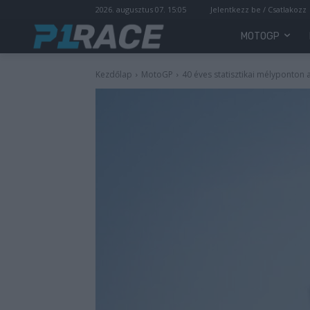
2026. augusztus 07. 15:05
Jelentkezz be / Csatlakozz
MOTOGP
Kezdőlap
MotoGP
40 éves statisztikai mélyponton