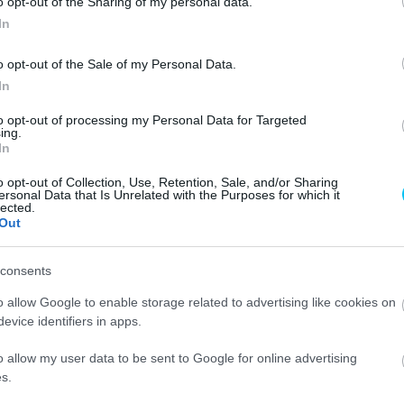
o opt-out of the Sharing of my personal data.
In
kai mélyponton a Honda
o opt-out of the Sale of my Personal Data.
In
to opt-out of processing my Personal Data for Targeted
ing.
In
o opt-out of Collection, Use, Retention, Sale, and/or Sharing
ersonal Data that Is Unrelated with the Purposes for which it
lected.
ami a vasárnapi Német Nagydíjon megint: hogy egyetlen
Out
consents
án márka versenyzői közül a toronymagasan legnagyobb
o allow Google to enable storage related to advertising like cookies on
arc Márquez sérült, a többiek pedig nem igazán tudnak
evice identifiers in apps.
ydíj hétvégéjén ezúttal Márquez helyén beugróként
ent, hogy olyan körülmények között, amilyenekben a
o allow my user data to be sent to Google for online advertising
s.
ezethetetlen
.