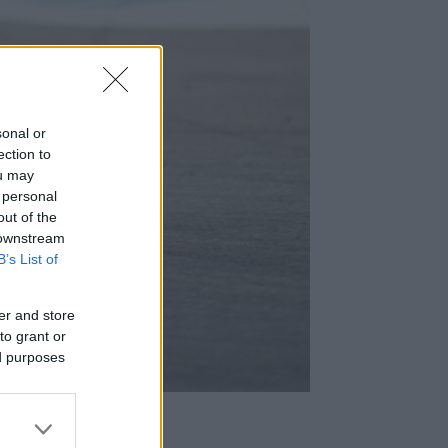
sonal or
ection to
ou may
 personal
out of the
 downstream
B’s List of
er and store
to grant or
ed purposes