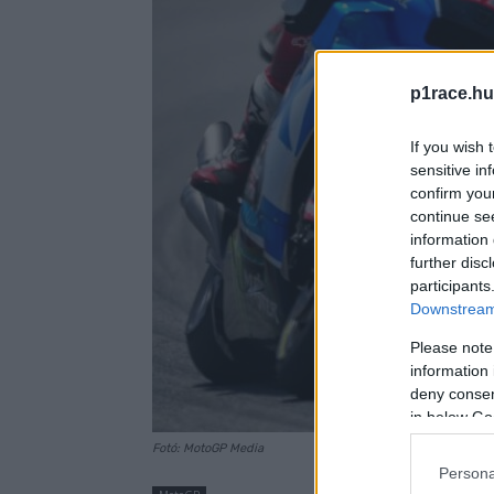
p1race.hu
If you wish 
sensitive in
confirm you
continue se
information 
further disc
participants
Downstream 
Please note
information 
deny consent
in below Go
Fotó: MotoGP Media
Persona