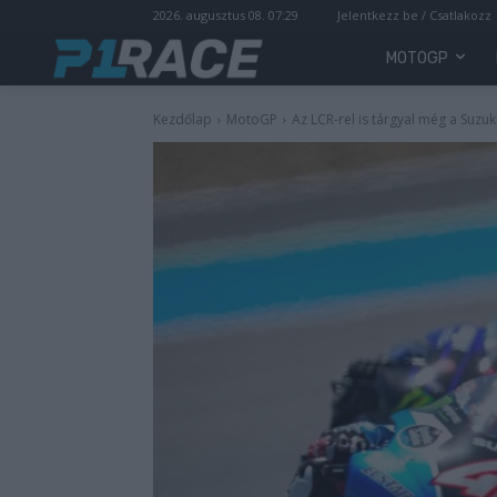
2026. augusztus 08. 07:29
Jelentkezz be / Csatlakozz
MOTOGP
Kezdőlap
MotoGP
Az LCR-rel is tárgyal még a Suzuk