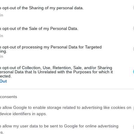
o opt-out of the Sharing of my personal data.
yal még a Suzukitól
In
s
o opt-out of the Sale of my Personal Data.
In
to opt-out of processing my Personal Data for Targeted
ing.
In
o opt-out of Collection, Use, Retention, Sale, and/or Sharing
ersonal Data that Is Unrelated with the Purposes for which it
lected.
Out
tékája a két Suzuki-motoros, Joan Mir és Álex Rins
atban sincs.
consents
o allow Google to enable storage related to advertising like cookies on
számára nincs maradás a Suzuki kötelékein belül. Utóbbi
evice identifiers in apps.
ulat a japánok bejelentése óta, miszerint kiszállnak a
yrészt a szezont is be kell fejezni a Suzukival, másrészt
o allow my user data to be sent to Google for online advertising
s.