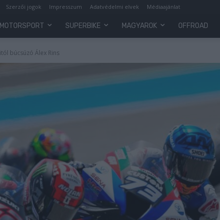
Szerzői jogok
Impresszum
Adatvédelmi elvek
Médiaajánlat
MOTORSPORT
SUPERBIKE
MAGYAROK
OFFROAD
itól búcsúzó Álex Rins