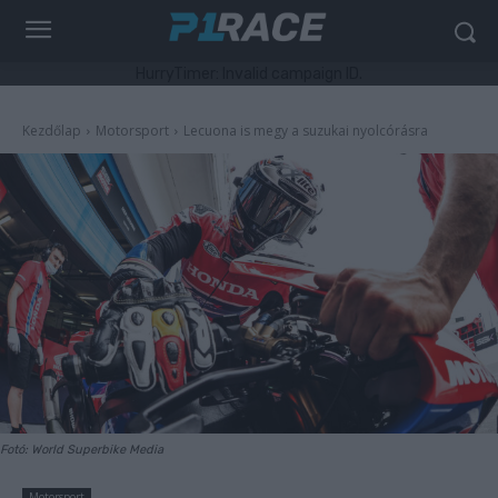
HurryTimer: Invalid campaign ID.
Kezdőlap
Motorsport
Lecuona is megy a suzukai nyolcórásra
Fotó: World Superbike Media
Motorsport