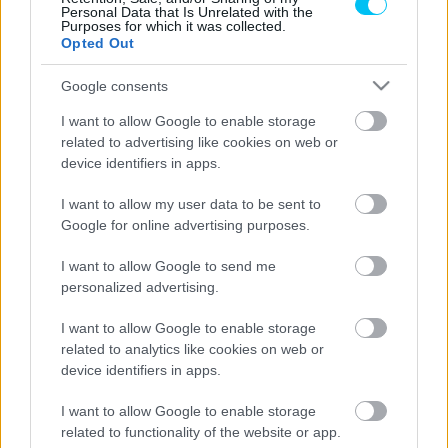
vel
” –
fogalmazott Lecuona
. „
Ez lesz az első alkalom,
Personal Data that Is Unrelated with the
Purposes for which it was collected.
hogy egy hosszútávú versenyen indulok. Tudom, hogy a
Opted Out
suzukai verseny fizikailag nagyon kemény a versenyző
Google consents
számára a magas hőmérséklet, az extrém páratartalom és
a sok előzés miatt. De nagyon tetszik a pálya, és alig
I want to allow Google to enable storage
várom, hogy belekezdhessek. Csapattársaimmal és a
related to advertising like cookies on web or
device identifiers in apps.
technikai stábbal együtt mindent megteszek majd azért,
hogy a dobogó legfelső fokára állhassak.
„
I want to allow my user data to be sent to
Google for online advertising purposes.
- Advertisement -
I want to allow Google to send me
personalized advertising.
Lecuona csapattársai közül Takahasi Takumi jelenleg a brit
Superbike-bajnokságban versenyez. A japán az évek során
I want to allow Google to enable storage
háromszor nyerte már meg a versenyt. A másik japán,
related to analytics like cookies on web or
Nagasima Tecuta a HRC tesztpilótája. Célja az, hogy
device identifiers in apps.
hozzásegítse a HRC-t 2014 óta az első győzelemhez a
I want to allow Google to enable storage
versenyen. Akkor Takahasi csapattársai Michael van der
related to functionality of the website or app.
Mark és Leon Haslam voltak.