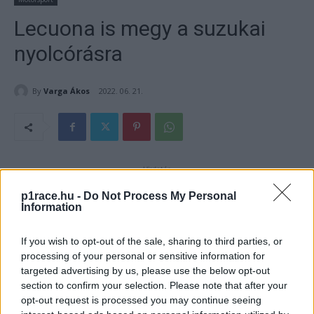
Lecuona is megy a suzukai
nyolcórásra
By
Varga Ákos
2022. 06. 21.
- Hirdetés -
p1race.hu -
Do Not Process My Personal
A HRC Superbike-újonca, Iker Lecuona is ott lesz a japán
Information
endurance-futamon, a suzukai nyolcórás versenyen
augusztusban.
If you wish to opt-out of the sale, sharing to third parties, or
processing of your personal or sensitive information for
targeted advertising by us, please use the below opt-out
- Hirdetés -
section to confirm your selection. Please note that after your
opt-out request is processed you may continue seeing
Superbike-világbajnoki bemutatkozása óta kiválóan alakul