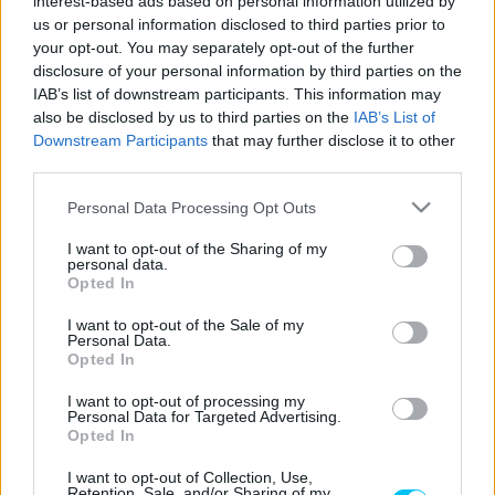
interest-based ads based on personal information utilized by
Iker Lecuona szezonja. A korábbi KTM-pilóta pedig
us or personal information disclosed to third parties prior to
augusztusban megint egy új műfajban, az endurance-
your opt-out. You may separately opt-out of the further
disclosure of your personal information by third parties on the
versenyzés világában próbálhatja ki magát a suzukai
IAB’s list of downstream participants. This information may
nyolcóráson. A versenyen olyan nagyágyúk is ott lesznek
also be disclosed by us to third parties on the
IAB’s List of
majd,
mint például Jonathan Rea
. Lecuona csapattársai a
Downstream Participants
that may further disclose it to other
33-as rajtszámú CBR1000RR-R Fireblade Hondán
third parties.
Nagasima Tecuta és Takahasi Takumi lesznek.
Please note that this website/app uses one or more Google
Personal Data Processing Opt Outs
services and may gather and store information including but
Bár kellett hozzá Rea és Razgatlıoğlu ütközése, a tény
not limited to your visit or usage behaviour. You may click to
I want to opt-out of the Sharing of my
personal data.
grant or deny consent to Google and its third-party tags to
attól még tény: Lecuona Assenben már dobogós
Opted In
use your data for below specified purposes in below Google
helyezést is ünnepelhetett. A HRC újonca jelenleg ötödik
consent section.
I want to opt-out of the Sale of my
összetettben, alig valamivel lemaradva a gyári yamahás
Personal Data.
Opted In
Andrea Locatelli mögött. A fiatal spanyol nemrég tesztelt
is Suzukában, a versenyt magát majd augusztus hetedikén
I want to opt-out of processing my
Personal Data for Targeted Advertising.
rendezik.
Opted In
„
Izgatottan várom a suzukai 8 órás versenyt a Team HRC-
I want to opt-out of Collection, Use,
Retention, Sale, and/or Sharing of my