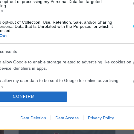
to opt-out of processing my Personal Data for Targeted
ing.
MotoGP
In
Marini állapota gyorsan javul, már
o opt-out of Collection, Use, Retention, Sale, and/or Sharing
e
el is hagyhatta az intenzív osztályt
ersonal Data that Is Unrelated with the Purposes for which it
lected.
Sebők Máté
-
2025. 06. 01.
Out
consents
o allow Google to enable storage related to advertising like cookies on
evice identifiers in apps.
o allow my user data to be sent to Google for online advertising
s.
Motorsport
CONFIRM
Vasárnap megszerezheti első
to allow Google to send me personalized advertising.
n
győzelmét Zarco a Hondával
o allow Google to enable storage related to analytics like cookies on
Sebők Máté
-
2024. 07. 20.
Data Deletion
Data Access
Privacy Policy
evice identifiers in apps.
o allow Google to enable storage related to functionality of the website