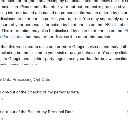
formation for targeted advertising by us, please use the below opt-out s
r selection. Please note that after your opt-out request is processed y
Szántó Dávid
-
2025. 12. 09.
eing interest-based ads based on personal information utilized by us or
disclosed to third parties prior to your opt-out. You may separately opt-
losure of your personal information by third parties on the IAB’s list of
. This information may also be disclosed by us to third parties on the
IA
Participants
that may further disclose it to other third parties.
 that this website/app uses one or more Google services and may gath
Motorsport
including but not limited to your visit or usage behaviour. You may click 
 to Google and its third-party tags to use your data for below specifi
Millerék bemutatták a legendás
ogle consent section.
japán versenyre szánt festésüket
(képek)
l Data Processing Opt Outs
Szántó Dávid
-
2025. 07. 06.
o opt-out of the Sharing of my personal data.
In
o opt-out of the Sale of my Personal Data.
In