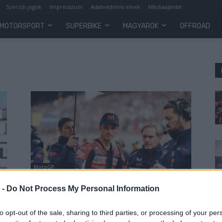
Szerzői jogok
Impresszum
Adatvédelmi elvek
Médiaajánlat
MOTORSPORT
SUPERBIKE
MAGYAROK
OFFROAD
MotoGP
de
Marini: Amikor azt mondja az
 -
Do Not Process My Personal Information
orvos, hogy lélegezz, és nem
tudsz… az megváltoztatja a
to opt-out of the sale, sharing to third parties, or processing of your per
nézőpontodat