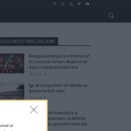
LEGOLVASOTTABB CIKKJEINK
Bulega különleges eredményt ért
el, Lecuona minden alkalommal
egyre magabiztosabb lesz
2026. 04. 19.
Így áll a Superbike-vb-tabella az
asseni forduló után
2026. 04. 19.
Bulega ismét leiskolázta a
mezőnyt Assenben, beállította
Razgatlıoğlu győzelmi rekordját
sonal or
2026. 04. 19.