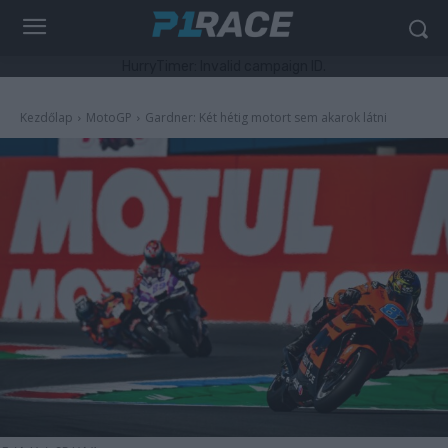
HurryTimer: Invalid campaign ID.
Kezdőlap
MotoGP
Gardner: Két hétig motort sem akarok látni