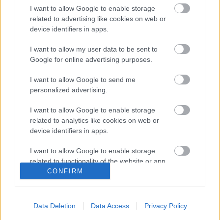
biztos nem. Nagyon intenzív szezonkezdés van
I want to allow Google to enable storage
mögöttünk. A következő napokban szeretném jól érezni
related to advertising like cookies on web or
magam, és időt szánni minden másra. Természetesen
device identifiers in apps.
fogok edzeni is, 3 hétig biztosan, hogy felkészülten
I want to allow my user data to be sent to
érkezzek a brit futamra.”
Google for online advertising purposes.
- Advertisement -
I want to allow Google to send me
personalized advertising.
„A barcelonai teszten sok olyan dolgot kipróbáltunk, ami
I want to allow Google to enable storage
jó irányba vitt minket.Biztos vagyok benne, hogy ez a
related to analytics like cookies on web or
munka előbb-utóbb kifizetődik. A brit futamon pedig mind
device identifiers in apps.
rendelkezésünkre áll majd.”
I want to allow Google to enable storage
related to functionality of the website or app.
CONFIRM
FORRÁS
speedweek.com
I want to allow Google to enable storage
CIMKÉK
Assen
Remy Gardner
Silverstone
related to personalization.
Data Deletion
Data Access
Privacy Policy
I want to allow Google to enable storage