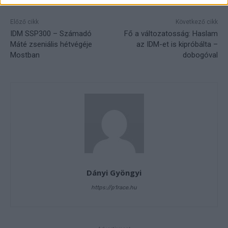
related to security, including authentication
functionality and fraud prevention, and other
Előző cikk
Következő cikk
user protection.
IDM SSP300 – Számadó
Fő a változatosság: Haslam
Máté zseniális hétvégéje
az IDM-et is kipróbálta –
Mostban
dobogóval
Dányi Gyöngyi
https://p1race.hu