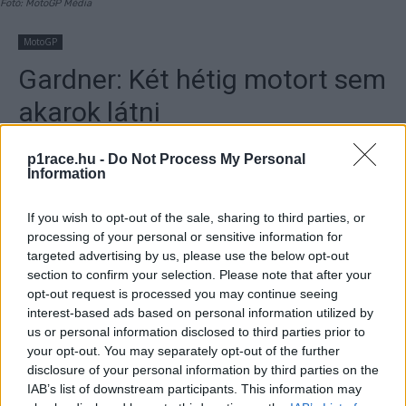
Fotó: MotoGP Média
MotoGP
Gardner: Két hétig motort sem
akarok látni
p1race.hu -
Do Not Process My Personal
By
Dányi Gyöngyi
2022. 06. 29.
Information
If you wish to opt-out of the sale, sharing to third parties, or
processing of your personal or sensitive information for
targeted advertising by us, please use the below opt-out
- Hirdetés -
section to confirm your selection. Please note that after your
opt-out request is processed you may continue seeing
Remy Garner a 19. helyen fejezte be az asseni futamot,
interest-based ads based on personal information utilized by
majdnem 35 másodperces hátrányban Pecco Bagnaiához
us or personal information disclosed to third parties prior to
képest.
your opt-out. You may separately opt-out of the further
disclosure of your personal information by third parties on the
IAB’s list of downstream participants. This information may
- Hirdetés -