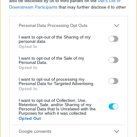
also be disclosed by us to third parties on the
IAB’s List of
Downstream Participants
that may further disclose it to other
Az ausztrál versenyző a 19. helyről kezdte meg a holland
third parties.
futamot. Nagy reményekkel ébredt vasárnap, hiszen úgy
Please note that this website/app uses one or more Google
Personal Data Processing Opt Outs
érezte, elérhet végre egy jó eredményt. Nem rajtolt
services and may gather and store information including but
rosszul, azonban az első kanyar kifogott rajta, így az
not limited to your visit or usage behaviour. You may click to
I want to opt-out of the Sharing of my
personal data.
utolsó helyre esett vissza a mezőnyben. Onnan próbálta
grant or deny consent to Google and its third-party tags to
Opted In
use your data for below specified purposes in below Google
előrébb verekednie magát. A pontszerzés azonban így sem
consent section.
I want to opt-out of the Sale of my
jött össze.
Personal Data.
Opted In
„Nagyon nehéz verseny volt. Jelentősen lemaradtam, de
I want to opt-out of processing my
be tudtam fejezni a versenyt. Az első kanyar elég furcsán
Personal Data for Targeted Advertising.
Opted In
jött ki, pedig jól rajtoltam. Sikerült legalább 3 versenyzőt
megelőznöm a rajtnál, de végül utolsóként fordultam ki az
I want to opt-out of Collection, Use,
Retention, Sale, and/or Sharing of my
1-es kanyarból. Emiatt mindent megtettem azért, hogy
Personal Data that Is Unrelated with the
Purposes for which it was collected.
felzárkózzak.”
– kezdi Gardner.
Opted Out
„Nyáron nem szeretnék motort látni. 2 hétig legalábbis
Google consents