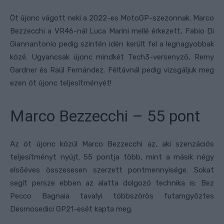
Öt újonc vágott neki a 2022-es MotoGP-szezonnak. Marco
Bezzecchi a VR46-nál Luca Marini mellé érkezett, Fabio Di
Giannantonio pedig szintén idén került fel a legnagyobbak
közé. Ugyancsak újonc mindkét Tech3-versenyző, Remy
Gardner és Raúl Fernández. Féltávnál pedig vizsgáljuk meg
ezen öt újonc teljesítményét!
Marco Bezzecchi – 55 pont
Az öt újonc közül Marco Bezzecchi az, aki szenzációs
teljesítményt nyújt. 55 pontja több, mint a másik négy
elsőéves összesesen szerzett pontmennyisége. Sokat
segít persze ebben az alatta dolgozó technika is: Bez
Pecco Bagnaia tavalyi többszörös futamgyőztes
Desmosedici GP21-esét kapta meg.