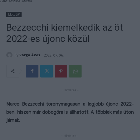
Fotó: MotoGP Media
MotoGP
Bezzecchi kiemelkedik az öt
2022-es újonc közül
By
Varga Ákos
2022. 07. 06.
- Hirdetés -
Marco Bezzecchi toronymagasan a legjobb újonc 2022-
ben, hiszen már dobogóra is állhatott. A többiek más úton
járnak.
- Hirdetés -