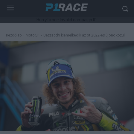
HurryTimer: Invalid campaign ID.
Kezdőlap
MotoGP
Bezzecchi kiemelkedik az öt 2022-es újonc közül