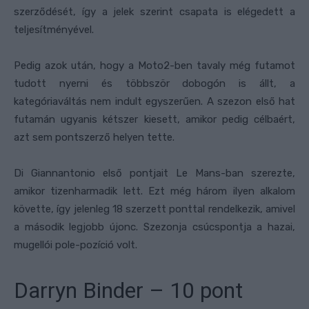
szerződését, így a jelek szerint csapata is elégedett a
teljesítményével.
Pedig azok után, hogy a Moto2-ben tavaly még futamot
tudott nyerni és többször dobogón is állt, a
kategóriaváltás nem indult egyszerűen. A szezon első hat
futamán ugyanis kétszer kiesett, amikor pedig célbaért,
azt sem pontszerző helyen tette.
Di Giannantonio első pontjait Le Mans-ban szerezte,
amikor tizenharmadik lett. Ezt még három ilyen alkalom
követte, így jelenleg 18 szerzett ponttal rendelkezik, amivel
a második legjobb újonc. Szezonja csúcspontja a hazai,
mugellói pole-pozíció volt.
Darryn Binder – 10 pont