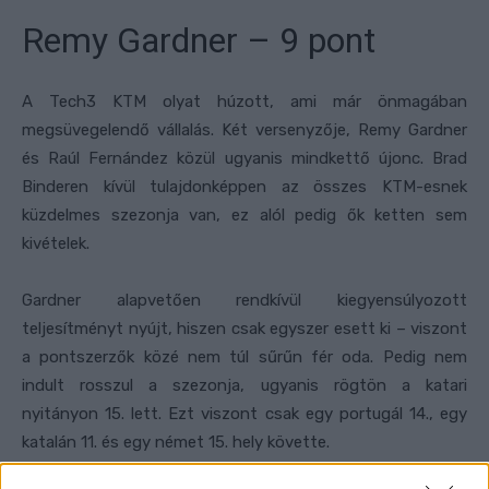
Remy Gardner – 9 pont
A Tech3 KTM olyat húzott, ami már önmagában
megsüvegelendő vállalás. Két versenyzője, Remy Gardner
és Raúl Fernández közül ugyanis mindkettő újonc. Brad
Binderen kívül tulajdonképpen az összes KTM-esnek
küzdelmes szezonja van, ez alól pedig ők ketten sem
kivételek.
Gardner alapvetően rendkívül kiegyensúlyozott
teljesítményt nyújt, hiszen csak egyszer esett ki – viszont
a pontszerzők közé nem túl sűrűn fér oda. Pedig nem
indult rosszul a szezonja, ugyanis rögtön a katari
nyitányon 15. lett. Ezt viszont csak egy portugál 14., egy
katalán 11. és egy német 15. hely követte.