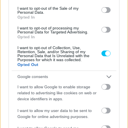
use your data for below specified purposes in below Google
hiába ért célba. De ő sem áll pont nélkül: az első egység a
consent section.
I want to opt-out of the Sale of my
Personal Data.
Katalán Nagydíj után került a neve mellé, ezt pedig egy
Opted In
kifejezetten szép eredmény, egy 12. hely követte a
I want to opt-out of processing my
Sachsenringen.
Personal Data for Targeted Advertising.
Opted In
FORRÁS
MotoGP
I want to opt-out of Collection, Use,
Retention, Sale, and/or Sharing of my
CIMKÉK
Darryn Binder
Fabio Di Giannantonio
Personal Data that Is Unrelated with the
Purposes for which it was collected.
Marco Bezzecchi
Raul Fernandez
Remy Gardner
Opted Out
Google consents
I want to allow Google to enable storage
related to advertising like cookies on web or
Előző cikk
Következő cikk
device identifiers in apps.
Bagnaia ittasan szenvedett
Quartararo: A jerezi futamig
balesetet Ibizán
készen álltam arra, hogy
I want to allow my user data to be sent to
elhagyjam a Yamahát
Google for online advertising purposes.