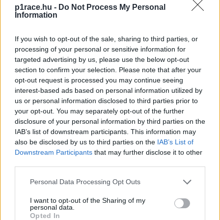
Gardner saját elmondása szerint a Katalán Nagydíj utáni
p1race.hu -
Do Not Process My Personal
Information
teszt óta
sokkal jobban érzi magát a motoron
, erre
alapozva pedig a nyári szünet után szeretné megszerezni
If you wish to opt-out of the sale, sharing to third parties, or
újonc éve első top 10-es helyezését.
processing of your personal or sensitive information for
targeted advertising by us, please use the below opt-out
section to confirm your selection. Please note that after your
Raúl Fernández – 5 pont
opt-out request is processed you may continue seeing
interest-based ads based on personal information utilized by
us or personal information disclosed to third parties prior to
Remy Gardner Tech3-s csapattársa messze a
your opt-out. You may separately opt-out of the further
leghányattatottabb sorsú újonc az öt motoros közül.
disclosure of your personal information by third parties on the
Pedig a királykategóriában úgy érkezett, hogy kicsi híja
IAB’s list of downstream participants. This information may
volt, hogy 2021-ben rögtön újoncként bajnok legyen a
also be disclosed by us to third parties on the
IAB’s List of
Downstream Participants
that may further disclose it to other
Moto2-ben. Első négy MotoGP-s futamán egyaránt célba
third parties.
tudott érni, de egyszer sem pontszerző helyen.
Please note that this website/app uses one or more Google
Personal Data Processing Opt Outs
services and may gather and store information including but
A portugál és a spanyol futamot egyaránt ki kellett, hogy
not limited to your visit or usage behaviour. You may click to
I want to opt-out of the Sharing of my
hagyja sérülés miatt. Franciaországban visszatérhetett, de
personal data.
grant or deny consent to Google and its third-party tags to
Opted In
kiesett, majd Mugellóban ismét a top 15-ön kívül végzett,