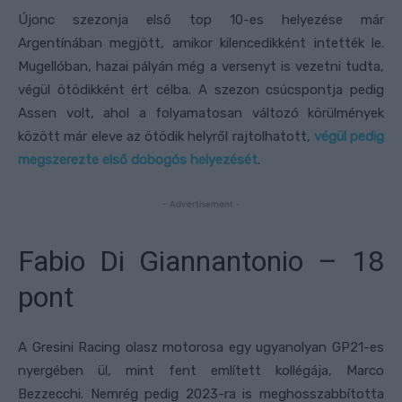
Újonc szezonja első top 10-es helyezése már
Argentínában megjött, amikor kilencedikként intették le.
Mugellóban, hazai pályán még a versenyt is vezetni tudta,
végül ötödikként ért célba. A szezon csúcspontja pedig
Assen volt, ahol a folyamatosan változó körülmények
között már eleve az ötödik helyről rajtolhatott,
végül pedig
megszerezte első dobogós helyezését
.
- Advertisement -
Fabio Di Giannantonio – 18
pont
A Gresini Racing olasz motorosa egy ugyanolyan GP21-es
nyergében ül, mint fent említett kollégája, Marco
Bezzecchi. Nemrég pedig 2023-ra is meghosszabbította