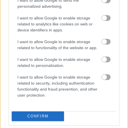
I want to allow Google to send me
personalized advertising.
I want to allow Google to enable storage
related to analytics like cookies on web or
device identifiers in apps.
I want to allow Google to enable storage
related to functionality of the website or app.
Varga Ákos
I want to allow Google to enable storage
https://p1race.hu
related to personalization.
Valentino Rossin nőttem fel, és szerintem ő marad "A" kedvenc
versenyzőm. De a MotoGP sem csak és kizárólag ő, hát még az
I want to allow Google to enable storage
egyetemes motorversenyzés világa! Gyárilag, az egyik
related to security, including authentication
végzettségem szerint olasz-spanyol szakos tanár vagyok, így
functionality and fraud prevention, and other
be is tudjátok viszonylag könnyen lőni, merrefelé irányul
user protection.
alapvetően az érdeklődésem... :)
CONFIRM
- Advertisment -