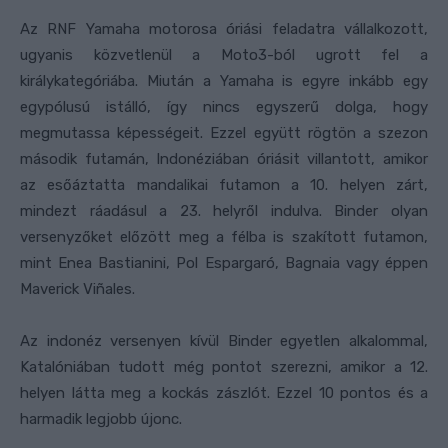
Az RNF Yamaha motorosa óriási feladatra vállalkozott,
ugyanis közvetlenül a Moto3-ból ugrott fel a
királykategóriába. Miután a Yamaha is egyre inkább egy
egypólusú istálló, így nincs egyszerű dolga, hogy
megmutassa képességeit. Ezzel együtt rögtön a szezon
második futamán, Indonéziában óriásit villantott, amikor
az esőáztatta mandalikai futamon a 10. helyen zárt,
mindezt ráadásul a 23. helyről indulva. Binder olyan
versenyzőket előzött meg a félba is szakított futamon,
mint Enea Bastianini, Pol Espargaró, Bagnaia vagy éppen
Maverick Viñales.
Az indonéz versenyen kívül Binder egyetlen alkalommal,
Katalóniában tudott még pontot szerezni, amikor a 12.
helyen látta meg a kockás zászlót. Ezzel 10 pontos és a
harmadik legjobb újonc.