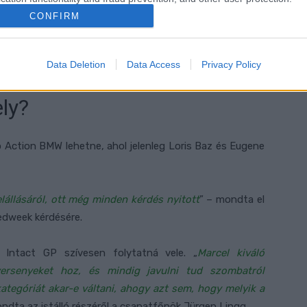
a portugál WSBK-hétvége alatt mondta azt, hogy ott is
CONFIRM
Viszont az összes gyári ülés foglalt már most, ahogy
a GRT Yamahánál. Megvan a maga felállásával a privát
gy különösebb oka a Motocorsának sincs a váltásra.
Data Deletion
Data Access
Privacy Policy
ly?
 Action BMW lehetne, ahol jelenleg Loris Baz és Eugene
llásáról, ott még minden kérdés nyitott
” – mondta el
edweek kérdésére.
 Intact GP szívesen folytatná vele. „
Marcel kiváló
versenyeket hoz, és mindig javulni tud szombatról
tegóriát akar-e váltani, ahogy azt sem, hogy melyik a
ndta az istálló részéről a csapatfőnök Jürgen Lingg.