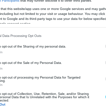
Participants
that may further disclose it to other third parties.
ót nem talál Marcel
 that this website/app uses one or more Google services and may gath
including but not limited to your visit or usage behaviour. You may click 
 to Google and its third-party tags to use your data for below specifi
ogle consent section.
l Data Processing Opt Outs
o opt-out of the Sharing of my personal data.
In
o opt-out of the Sale of my Personal Data.
23-ban Marcel Schrötter. Legyen az Moto2, vagy akár a
In
 nincs.
to opt-out of processing my Personal Data for Targeted
ing.
In
9-ben a német bajnokságban versenyzett (és nyert),
i legkisebb kategória, a 125-ösök mezőnyében. A német
o opt-out of Collection, Use, Retention, Sale, and/or Sharing
ersonal Data that Is Unrelated with the Purposes for which it
 2011-ben, a következő évet pedig az újonnan létrejövő
lected.
ont már a Moto2-ben kellett keresni a nevét, ahol első
Out