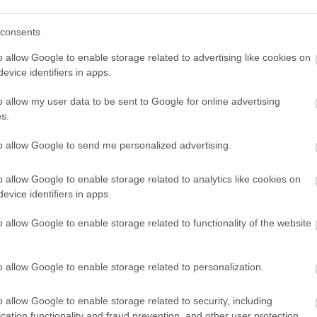
.
consents
sztályban versenyez, erőfeszítéseit pedig 2018-tól
o allow Google to enable storage related to advertising like cookies on
oronázták. Legjobb összetett eredményét 2018-ban és
evice identifiers in apps.
adikként zárta az évet. Ami a 2022-es szezont illeti,
o allow my user data to be sent to Google for online advertising
ezeket a szezonokat befejezte. Dobogóra ugyan még nem
s.
hetően jelenleg a tabella hetedik helyén áll. Lemaradása
 álló hármashoz, Viettihez, Fernándezhez és Ogurához
to allow Google to send me personalized advertising.
alamivel előrébb is tanyázhatna.
o allow Google to enable storage related to analytics like cookies on
evice identifiers in apps.
már a harmincat is betölti. Merre tovább? Maradjon a
g? Előbbihez öregnek érzi már magát.
o allow Google to enable storage related to functionality of the website
minc évesen még mindig itt versenyzek. Nem akarok
o allow Google to enable storage related to personalization.
.
o allow Google to enable storage related to security, including
ilágbajnokság, de ott is gyorsan fogynak a helyek.
cation functionality and fraud prevention, and other user protection.