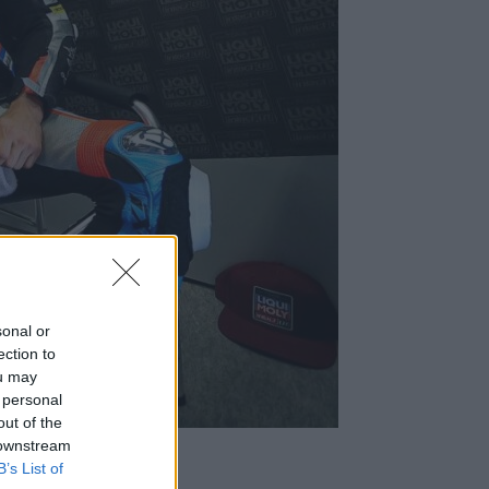
sonal or
ection to
ou may
 personal
out of the
 downstream
B’s List of