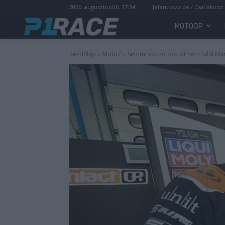
2026. augusztus 06. 17:34
Jelentkezz be / Csatlakozz
MOTOGP
Kezdőlap
Moto2
Semmi vonzó opciót nem talál Mar