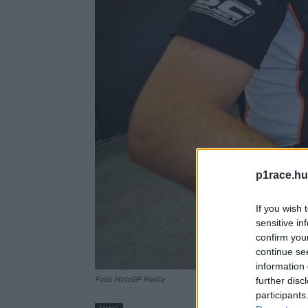
p1race.hu
If you wish 
sensitive in
confirm you
continue se
information 
further disc
Fotó: MotoGP Media
participants