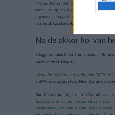
Michael Kories, Schrötter menedzsere még 
keresi az opciókat patronáltja számára. 
ugyanez a helyzet Mirko Giansantiéknál, 
csapatok közül a GoEleven és a Barni is, aho
Na de akkor hol van he
A legjobb opció Schrötter számára a Bonovo
Laverty versenyeznek.
„
Nem döntöttünk még a Bonovo 2023-as felá
a BMW sportigazgatója, Marc Bongers a spe
Bár Schrötter foga nem fűlik ehhez, az
teljesítményt nyújt, folyamatosan erős 
vasárnapra. Azt nem tudom, hogy ő maga ka
jobb neki. Ezt magának kell eldöntenie
” – mo