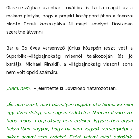
Olaszországban azonban továbbra is tartja magát az a
makacs pletyka, hogy a projekt középpontjában a faenzai
Monte Coralli krosszpálya áll majd, amelyet Dovizioso
szeretne átvenni.
Bár a 36 éves versenyző június közepén részt vett a
Superbike-világbajnokság misanói találkozóján (és jó
barátja, Michael Rinaldi), a világbajnokság viszont soha
nem volt opció számára.
„Nem, nem.”
– jelentette ki Dovizioso határozottan.
„És nem azért, mert bármilyen negatív oka lenne. Ez nem
egy olyan dolog, ami engem érdekelne. Nem arról van szó,
hogy maga a bajnokság nem érdekel. Egyszerűen olyan
helyzetben vagyok, hogy ha nem vagyok versenyképes,
akkor semmi sem érdekel. Ezért valami mást csinálok,