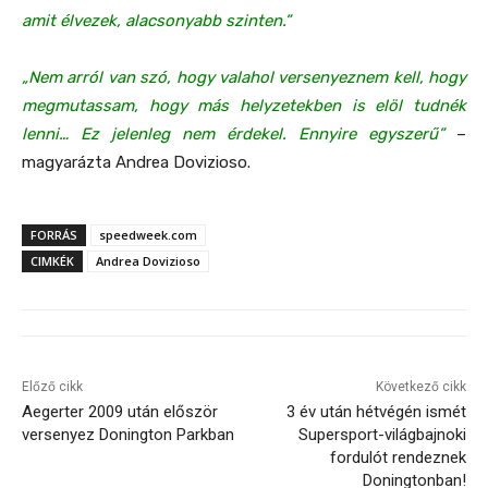
amit élvezek, alacsonyabb szinten.”
„Nem arról van szó, hogy valahol versenyeznem kell, hogy
megmutassam, hogy más helyzetekben is elöl tudnék
lenni… Ez jelenleg nem érdekel. Ennyire egyszerű”
–
magyarázta Andrea Dovizioso.
FORRÁS
speedweek.com
CIMKÉK
Andrea Dovizioso
Előző cikk
Következő cikk
Aegerter 2009 után először
3 év után hétvégén ismét
versenyez Donington Parkban
Supersport-világbajnoki
fordulót rendeznek
Doningtonban!