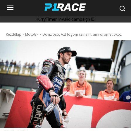
HurryTimer: Invalid campaign ID.
Kezdőlap
MotoGP
Dovizioso: Azt fogom csinálni, ami örömet okoz