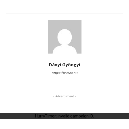
Dányi Gyöngyi
https://p1race.hu
- Advertisment -