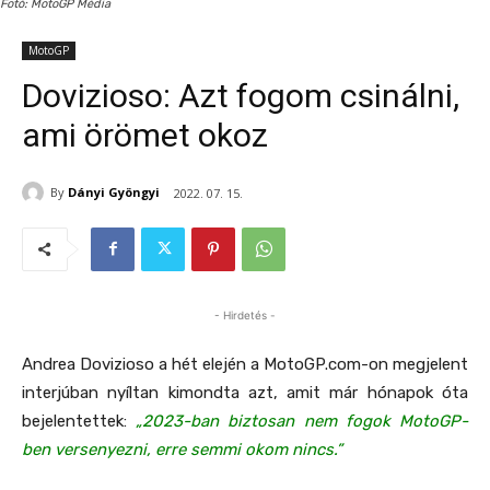
Fotó: MotoGP Média
MotoGP
Dovizioso: Azt fogom csinálni,
ami örömet okoz
By
Dányi Gyöngyi
2022. 07. 15.
- Hirdetés -
Andrea Dovizioso a hét elején a MotoGP.com-on megjelent
interjúban nyíltan kimondta azt, amit már hónapok óta
bejelentettek:
„2023-ban biztosan nem fogok MotoGP-
ben versenyezni, erre semmi okom nincs.”