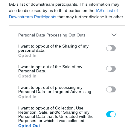
IAB’s list of downstream participants. This information may
also be disclosed by us to third parties on the
IAB’s List of
Downstream Participants
that may further disclose it to other
third parties.
Varga Ákos
Please note that this website/app uses one or more Google
Personal Data Processing Opt Outs
https://p1race.hu
services and may gather and store information including but
not limited to your visit or usage behaviour. You may click to
I want to opt-out of the Sharing of my
Valentino Rossin nőttem fel, és szerintem ő marad "A" kedvenc
personal data.
grant or deny consent to Google and its third-party tags to
versenyzőm. De a MotoGP sem csak és kizárólag ő, hát még az
Opted In
use your data for below specified purposes in below Google
egyetemes motorversenyzés világa! Gyárilag, az egyik
consent section.
végzettségem szerint olasz-spanyol szakos tanár vagyok, így
I want to opt-out of the Sale of my
Personal Data.
be is tudjátok viszonylag könnyen lőni, merrefelé irányul
Opted In
alapvetően az érdeklődésem... :)
I want to opt-out of processing my
Personal Data for Targeted Advertising.
Opted In
- Advertisment -
I want to opt-out of Collection, Use,
Retention, Sale, and/or Sharing of my
Personal Data that Is Unrelated with the
Purposes for which it was collected.
Opted Out