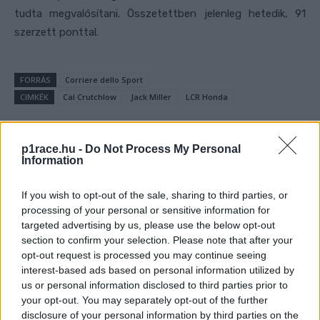
tudta megvalósítani. Összetettben jelenleg hetedik, 91
szerzett ponttal.
FORRÁS
Corriere dello Sport
CIMKÉK
Cal Crutchlow
Jack Miller
LCR Honda
p1race.hu -
Do Not Process My Personal
Information
Előző cikk
Következő cikk
MAMS Gyorsasági OB:
Rossi „pokolian” gyorsan
If you wish to opt-out of the sale, sharing to third parties, or
Kovács Bálinté és Molnár
fejlődik
processing of your personal or sensitive information for
Gergőé a harmadik forduló
targeted advertising by us, please use the below opt-out
section to confirm your selection. Please note that after your
opt-out request is processed you may continue seeing
interest-based ads based on personal information utilized by
us or personal information disclosed to third parties prior to
your opt-out. You may separately opt-out of the further
disclosure of your personal information by third parties on the