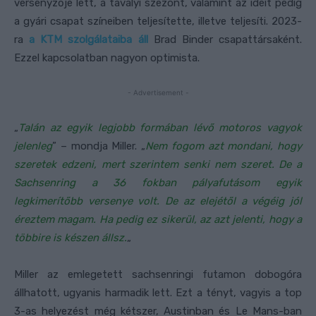
versenyzője lett, a tavalyi szezont, valamint az ideit pedig
a gyári csapat színeiben teljesítette, illetve teljesíti. 2023-
ra
a KTM szolgálataiba áll
Brad Binder csapattársaként.
Ezzel kapcsolatban nagyon optimista.
- Advertisement -
„
Talán az egyik legjobb formában lévő motoros vagyok
jelenleg
” – mondja Miller. „
Nem fogom azt mondani, hogy
szeretek edzeni, mert szerintem senki nem szeret. De a
Sachsenring a 36 fokban pályafutásom egyik
legkimerítőbb versenye volt. De az elejétől a végéig jól
éreztem magam. Ha pedig ez sikerül, az azt jelenti, hogy a
többire is készen állsz.
„
Miller az emlegetett sachsenringi futamon dobogóra
állhatott, ugyanis harmadik lett. Ezt a tényt, vagyis a top
3-as helyezést még kétszer, Austinban és Le Mans-ban