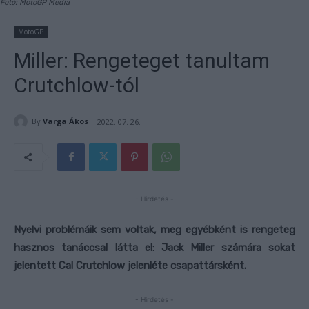
Fotó: MotoGP Media
MotoGP
Miller: Rengeteget tanultam
Crutchlow-tól
By
Varga Ákos
2022. 07. 26.
- Hirdetés -
Nyelvi problémáik sem voltak, meg egyébként is rengeteg
hasznos tanáccsal látta el: Jack Miller számára sokat
jelentett Cal Crutchlow jelenléte csapattársként.
- Hirdetés -