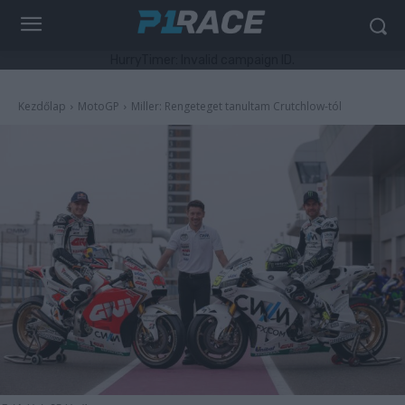
HurryTimer: Invalid campaign ID.
Kezdőlap
MotoGP
Miller: Rengeteget tanultam Crutchlow-tól