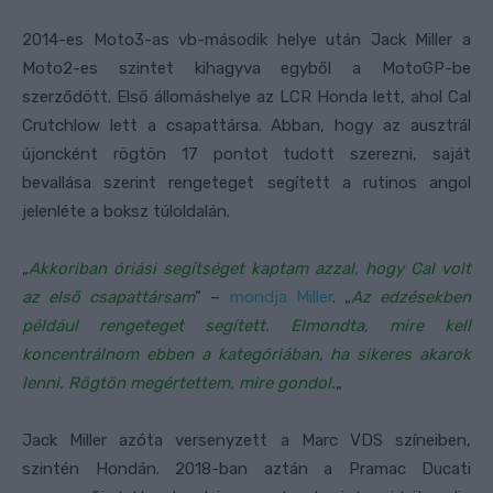
2014-es Moto3-as vb-második helye után Jack Miller a
Moto2-es szintet kihagyva egyből a MotoGP-be
szerződött. Első állomáshelye az LCR Honda lett, ahol Cal
Crutchlow lett a csapattársa. Abban, hogy az ausztrál
újoncként rögtön 17 pontot tudott szerezni, saját
bevallása szerint rengeteget segített a rutinos angol
jelenléte a boksz túloldalán.
„
Akkoriban óriási segítséget kaptam azzal, hogy Cal volt
az első csapattársam
” –
mondja Miller
. „
Az edzésekben
például rengeteget segített. Elmondta, mire kell
koncentrálnom ebben a kategóriában, ha sikeres akarok
lenni. Rögtön megértettem, mire gondol.
„
Jack Miller azóta versenyzett a Marc VDS színeiben,
szintén Hondán. 2018-ban aztán a Pramac Ducati