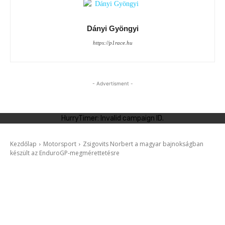
Dányi Gyöngyi
https://p1race.hu
- Advertisment -