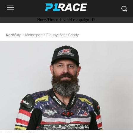
HurryTimer: Invalid campaign ID.
Kezdőlap
Motorsport
Elhunyt Scott Briody