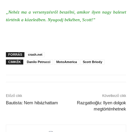
„Nehéz ma a versenyzésről beszélni, amikor ilyen nagy baleset
történik a közeledben. Nyugodj békében, Scott!”
FORRÁS
crash.net
CIMKÉK
Danilo Petrucci
MotoAmerica
Scott Briody
Előző cikk
Következő cikk
Bautista: Nem hibázhattam
Razgatlıoğlu: Ilyen dolgok
megtörténhetnek