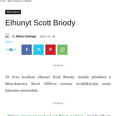
Fotó: MotoAmerica Média
Motorsport
Elhunyt Scott Briody
By
Dányi Gyöngyi
2022. 07. 30.
- Hirdetés -
50 éves korában elhunyt Scott Briody, miután pénteken a
MotoAmerica Stock 1000-es verseny kvalifikációja során
balesetet szenvedett.
- Hirdetés -
„Mélyen elszomorít minket Scott Briody halála”
– mondta Chuck