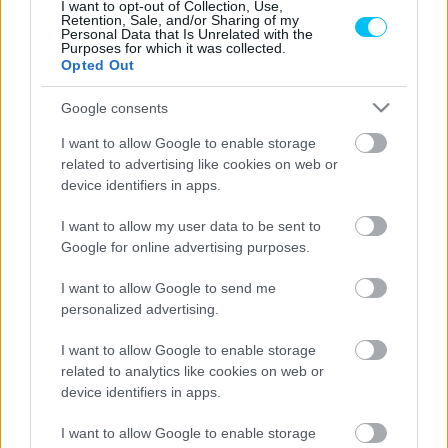
I want to opt-out of Collection, Use,
Retention, Sale, and/or Sharing of my
Personal Data that Is Unrelated with the
„Nem akartam túlságosan megterhelni a gumikat, mert az
Purposes for which it was collected.
Opted Out
abroncs új volt számunkra. Nem tudtuk, mi fog történni
az utolsó három-négy körben. Amikor elkezdett esni az
Google consents
eső, nem tudtam, hogy megálljak-e a bokszutcában vagy
I want to allow Google to enable storage
sem. Elég gyors voltam a reggeli vegyes körülmények
related to advertising like cookies on web or
között. Toprakot és Jonatánt is láttam, kevésbé voltak
device identifiers in apps.
magabiztosak, sokat lassultak.”
I want to allow my user data to be sent to
Google for online advertising purposes.
„Végül megpróbáltam megtalálni a saját ritmusomat. Ez
működött, bár nagyon óvatosnak kellett lennem, mert
I want to allow Google to send me
esett az eső. Mégis biztonságban éreztem magam, nem
personalized advertising.
volt kockázatos. Utána még egy kicsit ráhúztam. El kellett
I want to allow Google to enable storage
kerülnöm a hibákat, mert ez a kulcs ebben a szezonban.”
related to analytics like cookies on web or
device identifiers in apps.
„Jonathan, Toprak és én jelenleg nem gondolunk a
I want to allow Google to enable storage
bajnokságra. Nem lenne túl okos dolog, ha most ezt