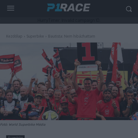
HurryTimer: Invalid campaign ID.
Kezdőlap
Superbike
Bautista: Nem hibázhattam
Fotó: World Superbike Média
Superbike