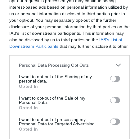
opt-out request is processed you may continue seeing
ellenfelein. Korábban a negyedik helyen végzett a
interest-based ads based on personal information utilized by
Superpole-ban. A Ducati gyári pilótája több mint két
us or personal information disclosed to third parties prior to
másodperccel nyerte a 22 körös versenyt a világbajnok
your opt-out. You may separately opt-out of the further
török versenytársa előtt.
disclosure of your personal information by third parties on the
IAB’s list of downstream participants. This information may
also be disclosed by us to third parties on the
IAB’s List of
„Az első körökben egy kicsit vesztettem, kellett egy kis
Downstream Participants
that may further disclose it to other
idő, hogy bemelegedjek és ráérezzek a gumikra. Tudtam,
third parties.
hogy a rajt és az első kör nagyon fontos lesz. Szóval
Please note that this website/app uses one or more Google
Personal Data Processing Opt Outs
megpróbáltam nem túl sok időt veszíteni Toprakkal és
services and may gather and store information including but
Jonathannal szemben”
– mondta Bautista a verseny utáni
not limited to your visit or usage behaviour. You may click to
I want to opt-out of the Sharing of my
personal data.
sajtótájékoztatón.
grant or deny consent to Google and its third-party tags to
Opted In
use your data for below specified purposes in below Google
consent section.
I want to opt-out of the Sale of my
„Néhány kör után úgy gondoltam, jobb, ha nyugodt
Personal Data.
maradok, és hagyom őket harcolni. Tudtam, hogy ezen a
Opted In
ponton könnyebb volt velük együtt haladni, mint a
I want to opt-out of processing my
verseny elején.”
Personal Data for Targeted Advertising.
Opted In
- Advertisement -