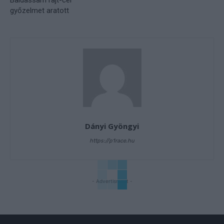
Baldassarri rajt-cél
győzelmet aratott
Dányi Gyöngyi
https://p1race.hu
- Advertisment -