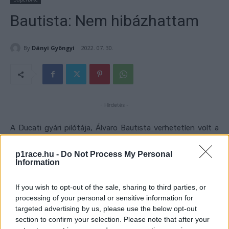
Bautista: Nem hibázhattam
By
Dányi Gyöngyi
2022. 07. 30.
- Hirdetés -
A Ducati gyári pilótája, Álvaro Bautista verhetetlen volt a
Superbike-világbajnokság mai futamán.
p1race.hu -
Do Not Process My Personal
Information
- Hirdetés -
If you wish to opt-out of the sale, sharing to third parties, or
A szombati, változó időjárási körülmények között zajló,
processing of your personal or sensitive information for
izgalmas csatában a Superbike-világbajnokság összesített
targeted advertising by us, please use the below opt-out
listavezetője, Álvaro Bautista végül felülkerekedett
section to confirm your selection. Please note that after your