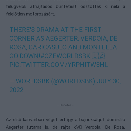
felügyelők áthajtásos büntetést osztottak ki neki a
felelőtlen motorozásért.
THERE'S DRAMA AT THE FIRST
CORNER AS AEGERTER, VERDOIA, DE
ROSA, CARICASULO AND MONTELLA
GO DOWN!
#CZEWORLDSBK
🇨🇿
PIC.TWITTER.COM/YRPHITW3HL
— WORLDSBK (@WORLDSBK)
JULY 30,
2022
- Hirdetés -
Az első kanyarban véget ért így a bajnokságot domináló
Aegerter futama is, de rajta kívül Verdoia, De Rosa,