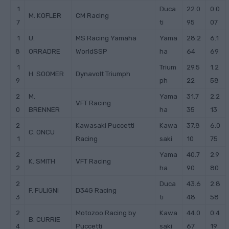
1
Duca
22.0
0.0
M. KOFLER
CM Racing
7
ti
95
07
1
U.
MS Racing Yamaha
Yama
28.2
6.1
8
ORRADRE
WorldSSP
ha
64
69
1
Trium
29.5
1.2
H. SOOMER
Dynavolt Triumph
9
ph
22
58
2
M.
Yama
31.7
2.2
VFT Racing
0
BRENNER
ha
35
13
2
Kawasaki Puccetti
Kawa
37.8
6.0
C. ONCU
1
Racing
saki
10
75
2
Yama
40.7
2.9
K. SMITH
VFT Racing
2
ha
90
80
2
Duca
43.6
2.8
F. FULIGNI
D34G Racing
3
ti
48
58
2
Motozoo Racing by
Kawa
44.0
0.4
B. CURRIE
4
Puccetti
saki
67
19