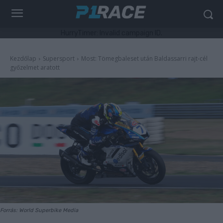
HurryTimer: Invalid campaign ID.
Kezdőlap
Supersport
Most: Tömegbaleset után Baldassarri rajt-cél
győzelmet aratott
Forrás: World Superbike Media