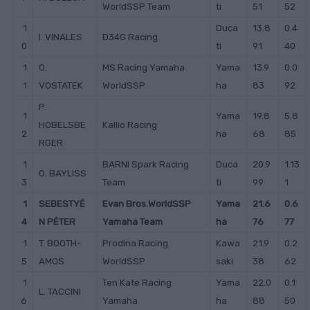
WorldSSP Team
ti
51
52
1
Duca
13.8
0.4
I. VINALES
D34G Racing
0
ti
91
40
1
O.
MS Racing Yamaha
Yama
13.9
0.0
1
VOSTATEK
WorldSSP
ha
83
92
P.
1
Yama
19.8
5.8
HOBELSBE
Kallio Racing
2
ha
68
85
RGER
1
BARNI Spark Racing
Duca
20.9
1.13
O. BAYLISS
3
Team
ti
99
1
1
SEBESTYÉ
Evan Bros.WorldSSP
Yama
21.6
0.6
4
N
PÉTER
Yamaha Team
ha
76
7
7
1
T. BOOTH-
Prodina Racing
Kawa
21.9
0.2
5
AMOS
WorldSSP
saki
38
62
1
Ten Kate Racing
Yama
22.0
0.1
L. TACCINI
6
Yamaha
ha
88
50