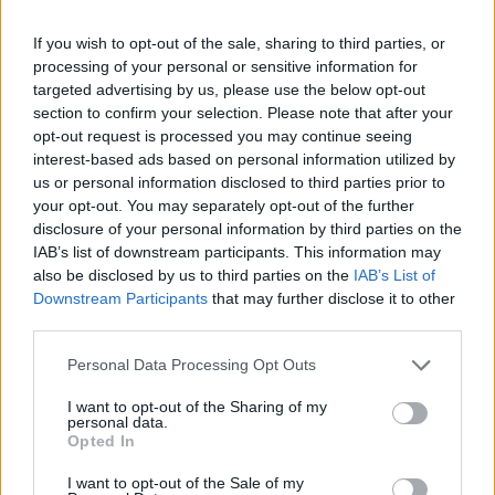
Yama
If you wish to opt-out of the sale, sharing to third parties, or
A. VERDOIA
GMT94 Yamaha
ha
processing of your personal or sensitive information for
targeted advertising by us, please use the below opt-out
section to confirm your selection. Please note that after your
CIMKÉK
2022
Can Öncü
Evan Bros Racing
opt-out request is processed you may continue seeing
interest-based ads based on personal information utilized by
Lorenzo Baldassarri
Most
Sebestyén Péter
Stefano Manzi
us or personal information disclosed to third parties prior to
Steven Odendaal
Supersport
your opt-out. You may separately opt-out of the further
disclosure of your personal information by third parties on the
IAB’s list of downstream participants. This information may
also be disclosed by us to third parties on the
IAB’s List of
Downstream Participants
that may further disclose it to other
third parties.
Előző cikk
Következő cikk
Most: Bautista győzelmével
Bautista: Nem hibázhattam
Please note that this website/app uses one or more Google
Personal Data Processing Opt Outs
ünnepelheti ezredik
services and may gather and store information including but
dobogóját a Ducati
not limited to your visit or usage behaviour. You may click to
I want to opt-out of the Sharing of my
personal data.
grant or deny consent to Google and its third-party tags to
Opted In
use your data for below specified purposes in below Google
consent section.
I want to opt-out of the Sale of my