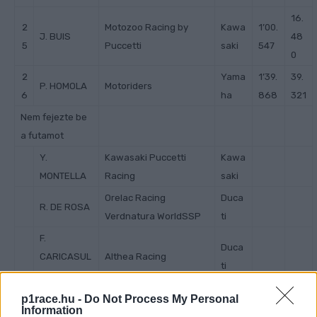
16.
2
Motozoo Racing by
Kawa
1’00.
J. BUIS
48
5
Puccetti
saki
547
0
2
Yama
1’39.
39.
P. HOMOLA
Motoriders
6
ha
868
321
Nem fejezte be
a futamot
Y.
Kawasaki Puccetti
Kawa
MONTELLA
Racing
saki
Orelac Racing
Duca
R. DE ROSA
Verdnatura WorldSSP
ti
F.
Duca
CARICASUL
Althea Racing
ti
O
D.
Ten Kate Racing
Yama
p1race.hu -
Do Not Process My Personal
Information
AEGERTER
Yamaha
ha