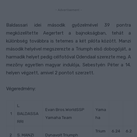
- Advertisement -
Baldassari idei második győzelmével 39 pontra
megközelítette Aegertert a bajnokságban, tehát a
különbség továbbra is tetemes a két pilóta között. Manzi
második helyével megszerezte a Triumph első dobogóját, a
harmadik helyet pedig célfotóval Odendaal szerezte meg. A
mezőny egyetlen magyar indulója, Sebestyén Péter a 14.
helyen végzett, amivel 2 pontot szerzett.
Végeredmény:
L.
Evan Bros.WorldSSP
Yama
1
BALDASSA
Yamaha Team
ha
RRI
Trium
6.24
6.2
2
S. MANZI
Dynavolt Triumph