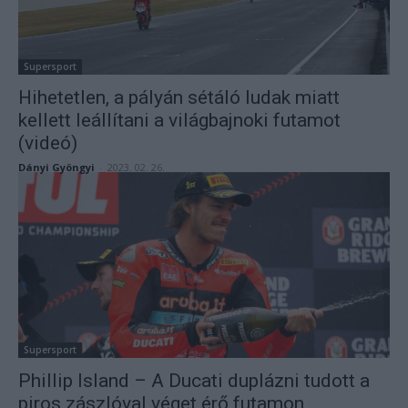
Supersport
Hihetetlen, a pályán sétáló ludak miatt
kellett leállítani a világbajnoki futamot
(videó)
Dányi Gyöngyi
-
2023. 02. 26.
Supersport
Phillip Island – A Ducati duplázni tudott a
piros zászlóval véget érő futamon