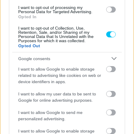
I want to opt-out of processing my
Personal Data for Targeted Advertising.
Opted In
Supersport
I want to opt-out of Collection, Use,
Retention, Sale, and/or Sharing of my
Mozgásképtelen karja miatt hosszú
Personal Data that Is Unrelated with the
Purposes for which it was collected.
pihenőre kényszerül a török versenyző
Opted Out
Dányi Gyöngyi
-
2023. 05. 22.
Google consents
I want to allow Google to enable storage
related to advertising like cookies on web or
device identifiers in apps.
I want to allow my user data to be sent to
Google for online advertising purposes.
Supersport
I want to allow Google to send me
personalized advertising.
Tartoltak az olaszok, de Yamaha győzelem
még mindig nem született
I want to allow Google to enable storage