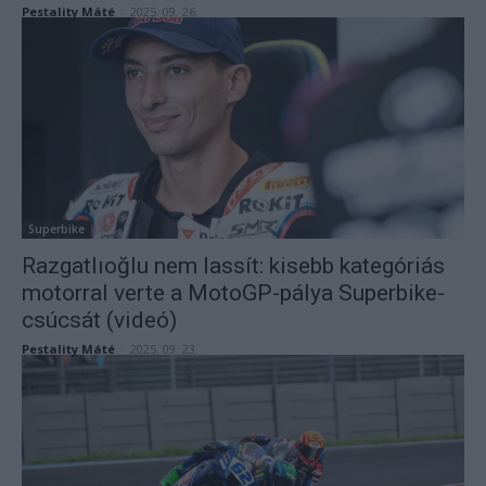
Pestality Máté
-
2025. 09. 26.
Superbike
Razgatlıoğlu nem lassít: kisebb kategóriás
motorral verte a MotoGP-pálya Superbike-
csúcsát (videó)
Pestality Máté
-
2025. 09. 23.