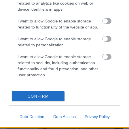
Börcsök Réka
-
2023. 03. 05.
related to analytics like cookies on web or
device identifiers in apps.
I want to allow Google to enable storage
related to functionality of the website or app.
I want to allow Google to enable storage
related to personalization.
I want to allow Google to enable storage
Supersport
related to security, including authentication
functionality and fraud prevention, and other
Razgatlıoğlu védence első futamgyőzelmét
user protection.
szerezte a szeszélyes indonéziai
időjárásban
Börcsök Réka
-
2023. 03. 04.
CONFIRM
Data Deletion
Data Access
Privacy Policy