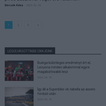
Börcsök Réka
-
2023. 02. 26.
1
2
3
LEGOLVASOTTABB CIKKJEINK
Bulega különleges eredményt ért el,
Lecuona minden alkalommal egyre
magabiztosabb lesz
2026. 04. 19.
Így áll a Superbike-vb-tabella az asseni
forduló után
2026. 04. 19.