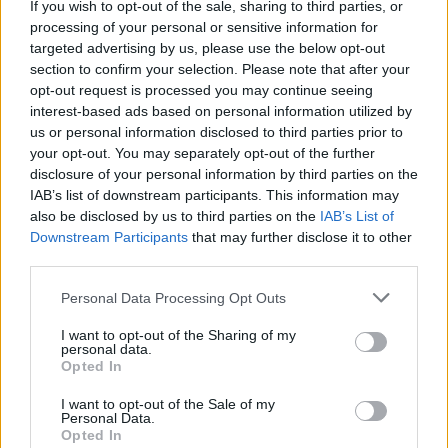
If you wish to opt-out of the sale, sharing to third parties, or
Szántó Dávid
-
2025. 07. 27.
processing of your personal or sensitive information for
targeted advertising by us, please use the below opt-out
section to confirm your selection. Please note that after your
opt-out request is processed you may continue seeing
interest-based ads based on personal information utilized by
us or personal information disclosed to third parties prior to
your opt-out. You may separately opt-out of the further
disclosure of your personal information by third parties on the
IAB’s list of downstream participants. This information may
also be disclosed by us to third parties on the
IAB’s List of
Supersport
Downstream Participants
that may further disclose it to other
Manzit nem lehetett megállítani a Balaton
third parties.
Parkon, nyugodt versenyzéssel verte meg
Please note that this website/app uses one or more Google
Personal Data Processing Opt Outs
szülinapos kihívóját
services and may gather and store information including but
Pestality Máté
-
2025. 07. 26.
not limited to your visit or usage behaviour. You may click to
I want to opt-out of the Sharing of my
personal data.
grant or deny consent to Google and its third-party tags to
Opted In
use your data for below specified purposes in below Google
consent section.
I want to opt-out of the Sale of my
Personal Data.
Opted In