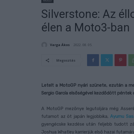
Moto3
Silverstone: Az éll
élen a Moto3-ban
Varga Ákos
2022. 08. 05.
Megosztás
Letelt a MotoGP nyári szünete, ezután a m
Sergio García elsőségével kezdődött péntek d
A MotoGP mezőnye legutoljára még Assenb
futamot az öt japán legjobbika,
Ayumu Sasa
gyengécske kezdése után feljebb tudott zár
Joshua Whatley karrierjük első hazai futamára