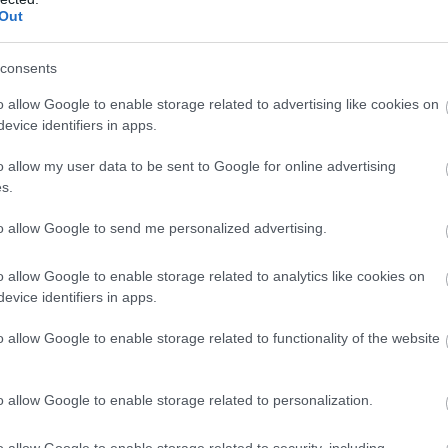
ports
KTM
2’13.501
0.633
Out
TA Team
KTM
2’13.552
0.684
 Racing
HONDA
2’13.565
0.697
consents
cing
HONDA
2’13.619
0.751
o allow Google to enable storage related to advertising like cookies on
evice identifiers in apps.
stelGP
CFMOTO
2’13.848
0.980
stelGP
CFMOTO
2’13.908
1.040
o allow my user data to be sent to Google for online advertising
s.
M Tech3
KTM
2’13.931
1.063
ipers
HONDA
2’13.957
1.089
to allow Google to send me personalized advertising.
ipers
HONDA
2’14.116
1.248
o allow Google to enable storage related to analytics like cookies on
 Asia
HONDA
2’14.679
1.811
evice identifiers in apps.
TA Team
KTM
2’14.782
1.914
o allow Google to enable storage related to functionality of the website
 Racing
HONDA
2’15.069
2.201
 Asia
HONDA
2’16.188
3.320
o allow Google to enable storage related to personalization.
ntia
KTM
2’16.268
3.400
ports
KTM
2’16.571
3.703
o allow Google to enable storage related to security, including