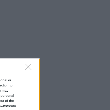
sonal or
ection to
ou may
 personal
out of the
 downstream