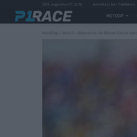
2026. augusztus 07. 22:52
Jelentkezz be / Csatlakozz
MOTOGP
Kezdőlap
Moto3
Silverstone: Az éllovas García nyi