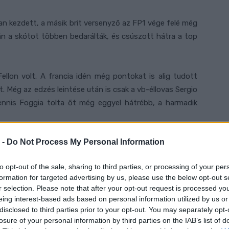
an kezdett, a másik brit versenyző az FP1 vége felé még
tán a skótot többen bedarálták, és csúszott hátra a top
llon volt. A francia idén még pontokat is alig tudott
t. Még az edzés leintése után is csak a vb-éllovas Sergio
 Dennis Foggia tolta őt még eggyel hátrébb, a harmadik
 -
Do Not Process My Personal Information
n nyitott, a török első dobogójára hajt idén. A japánokat
l-keleti ország motorosai közül Ryusei Yamanaka kezdett
to opt-out of the sale, sharing to third parties, or processing of your per
 Toba volt az ő külön rangsorukban. Yamanaka ötödik,
formation for targeted advertising by us, please use the below opt-out s
lamint a harmadik japán, Ayumu Sasaki.
A top 10-be
még
r selection. Please note that after your opt-out request is processed y
 álló John McPhee fértek be.
eing interest-based ads based on personal information utilized by us or
disclosed to third parties prior to your opt-out. You may separately opt-
losure of your personal information by third parties on the IAB’s list of
edzés végeredménye: