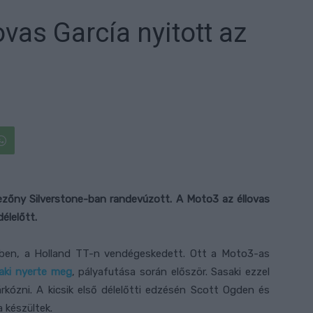
ovas García nyitott az
ezőny Silverstone-ban randevúzott. A Moto3 az éllovas
élelőtt.
en, a Holland TT-n vendégeskedett. Ott a Moto3-as
ki nyerte meg
, pályafutása során először. Sasaki ezzel
kózni. A kicsik első délelőtti edzésén Scott Ogden és
 készültek.