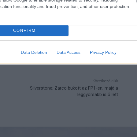
ntia
KTM
2’17.490
4.622
cation functionality and fraud prevention, and other user protection.
Power
KTM
2’17.728
4.860
CONFIRM
gia
Diogo Moreira
Izan Guevara
John McPhee
Sergio García
Silverstone
Data Deletion
Data Access
Privacy Policy
Következő cikk
Silverstone: Zarco bukott az FP1-en, majd a
leggyorsabb is ő lett