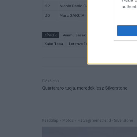
29
Nicola Fabio CARRARO
QJMotor Avi
authenti
30
Marc GARCIA
CIP Green 
CÍMKÉK
Ayumu Sasaki
Deniz Öncü
Dennis Fog
Kaito Toba
Lorenzo Fellon
Ryusei Yamanaka
Előző cikk
Quartararo tudja, meredek lesz Silverstone