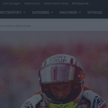
Szerzői jogok
Impresszum
Adatvédelmi elvek
Médiaajánlat
MOTORSPORT
SUPERBIKE
MAGYAROK
OFFROAD
tott az élen a Moto3-ban