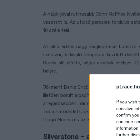
A náluk jóval rutinosabb John McPhee kiváló
vezetett is. Az utolsó percekre fordulva az
10 széle felé.
Az első edzés nagy meglepetése Lorenzo Fe
szerezni, de kiváló tempóban kezdett délelőt
García állt előtte, végül a másik esélyes,
helyre.
p1race.hu
Jól ment Deniz Öncü is, aki a negyedik helye
illetően borult a papírforma, ugyanis a távo
If you wish 
a legerősebben, de még a második is Kaito
sensitive in
Toba hatodik lett, őket követte Guevara, va
confirm you
Diogo Moreira és az egy ideig még az élen is
continue se
information 
further disc
Silverstone – az első szabad