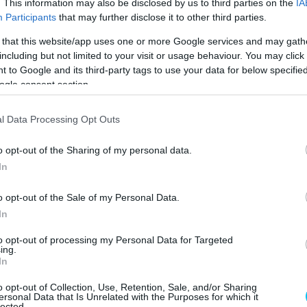
. This information may also be disclosed by us to third parties on the
IA
Participants
that may further disclose it to other third parties.
par
GASGAS
2’12.868
 that this website/app uses one or more Google services and may gath
cing
HONDA
2’12.909
0.041
including but not limited to your visit or usage behaviour. You may click 
 to Google and its third-party tags to use your data for below specifi
dra Corse
HONDA
2’12.929
0.061
ogle consent section.
M Tech3
KTM
2’12.977
0.109
– MSI
KTM
2’13.152
0.284
l Data Processing Opt Outs
Power
KTM
2’13.164
0.296
o opt-out of the Sharing of my personal data.
par
GASGAS
2’13.190
0.322
In
 Max
HUSQVARNA
2’13.246
0.378
o opt-out of the Sale of my Personal Data.
– MSI
KTM
2’13.251
0.383
In
 Max
HUSQVARNA
2’13.304
0.436
to opt-out of processing my Personal Data for Targeted
M Ajo
KTM
2’13.336
0.468
ing.
In
dra Corse
HONDA
2’13.340
0.472
o opt-out of Collection, Use, Retention, Sale, and/or Sharing
M Ajo
KTM
2’13.411
0.543
ersonal Data that Is Unrelated with the Purposes for which it
lected.