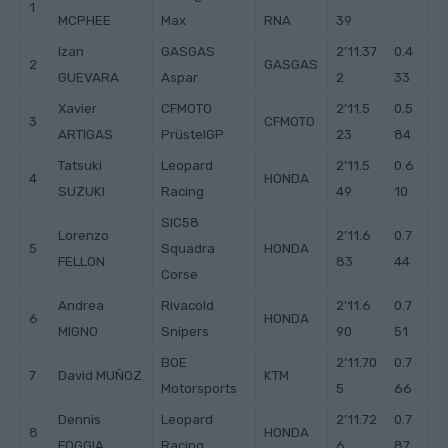
1
MCPHEE
Max
RNA
39
Izan
GASGAS
2’11.37
0.4
2
GASGAS
GUEVARA
Aspar
2
33
Xavier
CFMOTO
2’11.5
0.5
3
CFMOTO
ARTIGAS
PrüstelGP
23
84
Tatsuki
Leopard
2’11.5
0.6
4
HONDA
SUZUKI
Racing
49
10
SIC58
Lorenzo
2’11.6
0.7
5
Squadra
HONDA
FELLON
83
44
Corse
Andrea
Rivacold
2’11.6
0.7
6
HONDA
MIGNO
Snipers
90
51
BOE
2’11.70
0.7
7
David MUÑOZ
KTM
Motorsports
5
66
Dennis
Leopard
2’11.72
0.7
8
HONDA
FOGGIA
Racing
6
87