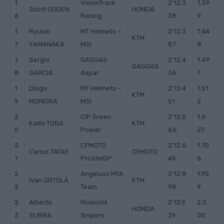
1
VisionTrack
2’12.3
1.39
Scott OGDEN
HONDA
6
Racing
38
9
1
Ryusei
MT Helmets –
2’12.3
1.44
KTM
7
YAMANAKA
MSI
87
8
1
Sergio
GASGAS
2’12.4
1.49
GASGAS
8
GARCIA
Aspar
36
7
1
Diogo
MT Helmets –
2’12.4
1.51
KTM
9
MOREIRA
MSI
51
2
2
CIP Green
2’12.5
1.6
Kaito TOBA
KTM
0
Power
66
27
2
CFMOTO
2’12.6
1.70
Carlos TATAY
CFMOTO
1
PrüstelGP
45
6
2
Angeluss MTA
2’12.8
1.95
Ivan ORTOLÁ
KTM
2
Team
98
9
2
Alberto
Rivacold
2’12.9
2.0
HONDA
3
SURRA
Snipers
39
00