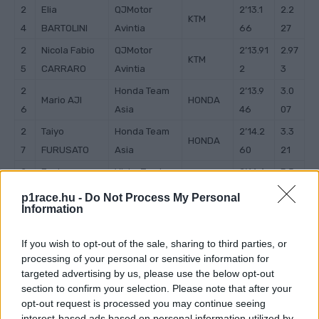
2
Elia
QJMotor
2’13.1
2.2
KTM
4
BARTOLINI
Avintia
66
27
2
Nicola Fabio
QJMotor
2’13.91
2.97
KTM
5
CARRARO
Avintia
2
3
2
Honda Team
2’13.9
3.0
Mario AJI
HONDA
6
Asia
46
07
2
Taiyo
Honda Team
2’14.2
3.3
HONDA
7
FURUSATO
Asia
60
21
2
Joshua
VisionTrack
2’14.4
3.5
HONDA
8
WHATLEY
Racing
89
50
p1race.hu -
Do Not Process My Personal
Information
2
CIP Green
2’14.6
3.7
Marc GARCIA
KTM
9
Power
80
41
If you wish to opt-out of the sale, sharing to third parties, or
3
Ana
BOE
2’14.7
3.8
processing of your personal or sensitive information for
KTM
0
CARRASCO
Motorsports
48
09
targeted advertising by us, please use the below opt-out
section to confirm your selection. Please note that after your
opt-out request is processed you may continue seeing
interest-based ads based on personal information utilized by