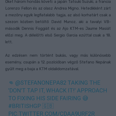
Őket három hondás követi: a japán Tatsuki Suzuki, a francia
Lorenzo Fellon és az olasz Andrea Migno. Hetedikként zárt
a mezőny egyik legfiatalabb tagja, az alsó korhatárt csak a
szezon közben betöltő David Munoz, aki a tavalyi VB-
második Dennis Foggiát és az Ajo KTM-es Jaume Masiát
előzi meg. A délelőtti első Sergio Garcia ezúttal csak a 18.
lett.
Az edzésen nem történt bukás, vagy más különösebb
esemény, csupán a 12. pozícióban végző Stefano Nepának
gyűlt meg a baja a KTM oldalidomzatával.
👊
@STEFANONEPA82
TAKING THE
'DON'T TAP IT, WHACK IT!' APPROACH
TO FIXING HIS SIDE FAIRING 😅
#BRITISHGP
🇬🇧
PIC.TWITTER.COM/CDAA9URF2R