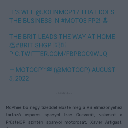
IT'S WEE
@JOHNMCP17
THAT DOES
THE BUSINESS IN
#MOTO3
FP2! 🔝
THE BRIT LEADS THE WAY AT HOME!
👏
#BRITISHGP
🇬🇧
PIC.TWITTER.COM/FBPBGG9WJQ
— MOTOGP™🏁 (@MOTOGP)
AUGUST
5, 2022
- Hirdetés -
McPhee bő négy tizeddel előzte meg a VB élmezőnyéhez
tartozó asparos spanyol Izan Guevarát, valamint a
PrüstelGP szintén spanyol motorosát, Xavier Artigast.