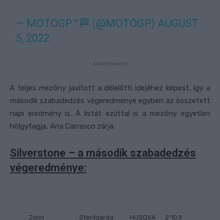
— MOTOGP™🏁 (@MOTOGP)
AUGUST
5, 2022
- Advertisement -
A teljes mezőny javított a délelőtti idejéhez képest, így a
második szabadedzés végeredménye egyben az összetett
napi eredmény is. A listát ezúttal is a mezőny egyetlen
hölgytagja, Ana Carrasco zárja.
Silverstone – a második szabadedzés
végeredménye:
John
Sterilgarda
HUSQVA
2’10.9