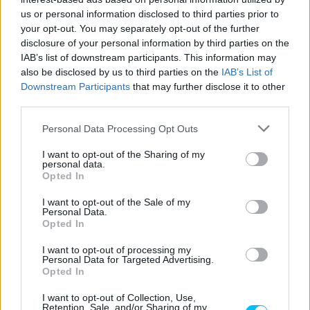
CIMKÉK
John McPhee
Moto3
Silverstone
us or personal information disclosed to third parties prior to
Sterilgarda Husqvarna Max
your opt-out. You may separately opt-out of the further
disclosure of your personal information by third parties on the
IAB’s list of downstream participants. This information may
also be disclosed by us to third parties on the
IAB’s List of
Downstream Participants
that may further disclose it to other
third parties.
Előző cikk
Következő cikk
Magyar versenyző is lesz az
Silverstone: Quartararoé a
Please note that this website/app uses one or more Google
Personal Data Processing Opt Outs
EnduroGP mezőnyében
második szabadedzés
services and may gather and store information including but
not limited to your visit or usage behaviour. You may click to
I want to opt-out of the Sharing of my
personal data.
grant or deny consent to Google and its third-party tags to
Opted In
use your data for below specified purposes in below Google
consent section.
I want to opt-out of the Sale of my
Personal Data.
Opted In
I want to opt-out of processing my
Personal Data for Targeted Advertising.
Opted In
Palencsár Tibor
I want to opt-out of Collection, Use,
Retention, Sale, and/or Sharing of my