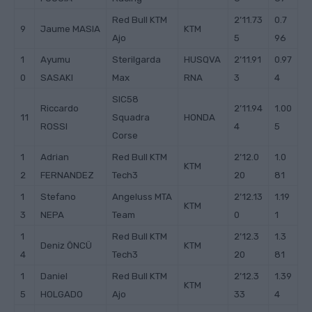
Red Bull KTM
2’11.73
0.7
9
Jaume MASIA
KTM
Ajo
5
96
1
Ayumu
Sterilgarda
HUSQVA
2’11.91
0.97
0
SASAKI
Max
RNA
3
4
SIC58
Riccardo
2’11.94
1.00
11
Squadra
HONDA
ROSSI
4
5
Corse
1
Adrian
Red Bull KTM
2’12.0
1.0
KTM
2
FERNANDEZ
Tech3
20
81
1
Stefano
Angeluss MTA
2’12.13
1.19
KTM
3
NEPA
Team
0
1
1
Red Bull KTM
2’12.3
1.3
Deniz ÖNCÜ
KTM
4
Tech3
20
81
1
Daniel
Red Bull KTM
2’12.3
1.39
KTM
5
HOLGADO
Ajo
33
4