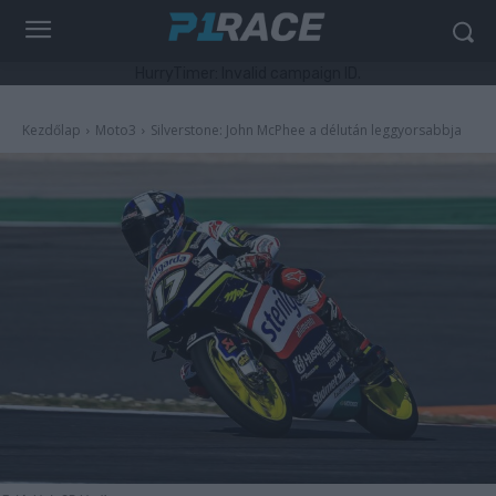
HurryTimer: Invalid campaign ID.
Kezdőlap
Moto3
Silverstone: John McPhee a délután leggyorsabbja