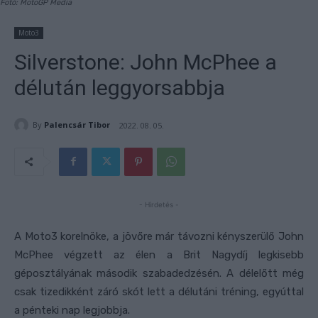
Fotó: MotoGP Media
Moto3
Silverstone: John McPhee a
délután leggyorsabbja
By
Palencsár Tibor
2022. 08. 05.
- Hirdetés -
A Moto3 korelnöke, a jövőre már távozni kényszerülő John
McPhee végzett az élen a Brit Nagydíj legkisebb
géposztályának második szabadedzésén. A délelőtt még
csak tizedikként záró skót lett a délutáni tréning, egyúttal
a pénteki nap legjobbja.