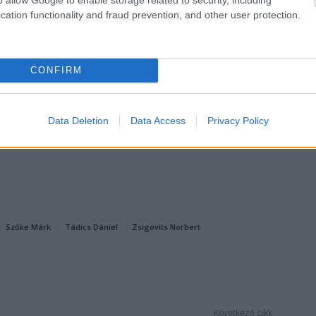
cation functionality and fraud prevention, and other user protection.
CONFIRM
Data Deletion
Data Access
Privacy Policy
Szőke Márk
Tádics Dániel
Zsigovits Norbert
Következő cikk