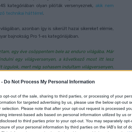
4S kategóriában olyan pilóták versenyeznek,
akik nem
ző technikai háttérrel
.
lágában, azonban így is sikerült hazai sikereket elérnie,
ar bajnokság Pro 1-es kategóriájában.
am, egy éve csöppentem bele az enduro világába. Már
ndulni egy világversenyen, a következő most itt lesz
it izgulok, mert még sohasem indultam világversenyen,
 hogy sokan lesznek és sokan szurkolnak majd nekünk
”
 -
Do Not Process My Personal Information
to opt-out of the sale, sharing to third parties, or processing of your per
Zsigovits Norbert ismét az Open 4S kategóriában fog
formation for targeted advertising by us, please use the below opt-out s
yanennek a kategóriában két versenynapon is a dobogó
r selection. Please note that after your opt-out request is processed y
 összetett 2. helyet szerezte meg magának a világkupán.
eing interest-based ads based on personal information utilized by us or
disclosed to third parties prior to your opt-out. You may separately opt-
losure of your personal information by third parties on the IAB’s list of
 hiszen szinte hazai pályán zajlik, nincs messze az