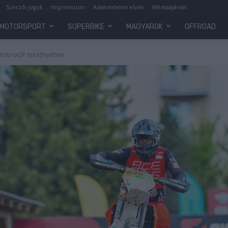
Szerzői jogok
Impresszum
Adatvédelmi elvek
Médiaajánlat
MOTORSPORT
SUPERBIKE
MAGYAROK
OFFROAD
z EnduroGP mezőnyében