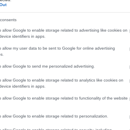
Out
evezhetnek, akik legfeljebb 250 köbcentiméteres, négy-
consents
en az osztályban az olasz Matteo Cavallo, a szintén
ágbajnok Andrea Verona küzd az összetett dobogós
o allow Google to enable storage related to advertising like cookies on
evice identifiers in apps.
o allow my user data to be sent to Google for online advertising
yütemű motorokkal indulhatnak 255 köbcentitől 450
s.
zője, Josep Garcia, az idén teljes szezonra visszatérő
esélyes a dobogós helyekre.
to allow Google to send me personalized advertising.
o allow Google to enable storage related to analytics like cookies on
dulhatnak, akik 255 köbcenti feletti kétütemű motorral
evice identifiers in apps.
al versenyeznek. Az esélyesek között a tavalyi junior
ersson és a hétszeres enduro-világbajnok Brad Freeman
o allow Google to enable storage related to functionality of the website
o allow Google to enable storage related to personalization.
o allow Google to enable storage related to security, including