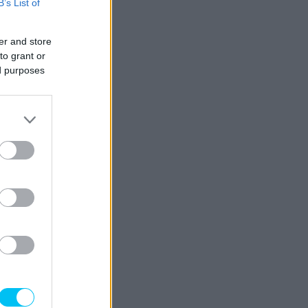
B’s List of
er and store
to grant or
ed purposes