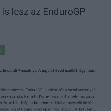
is lesz az EnduroGP
az EnduroGP mezőnye. Ahogy öt évvel ezelőtt, úgy most
dőn rendeztek EnduroGP-t, akkor több hazai versenyző
ross-legenda, Németh Kornél, valamint a helyi motoros,
os fiatal tehetség indul a nemzetközi versenyzők között.
etei között zajló világkupán fog indulni. A kétütemű