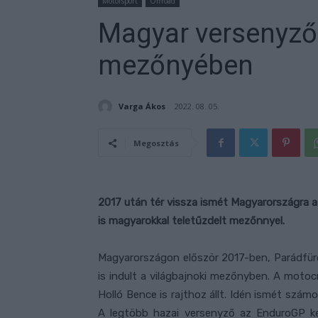
Motorsport
Offroad
Magyar versenyző 
mezőnyében
Varga Ákos
2022. 08. 05.
Megosztás
2017 után tér vissza ismét Magyarországra 
is magyarokkal teletűzdelt mezőnnyel.
Magyarországon először 2017-ben, Parádfür
is indult a világbajnoki mezőnyben. A motoc
Holló Bence is rajthoz állt. Idén ismét szám
A legtöbb hazai versenyző az EnduroGP ker