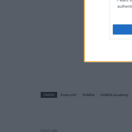
authenti
CÍMKÉK
EnduroGP
HUMDA
HUMDA Academy
Előző cikk