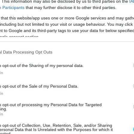
. This information may also be disclosed by us to third parties on the
IA
tom és ismerősöm kilátogat. Mindenképpen dobogón
Participants
that may further disclose it to other third parties.
yik fokára állhatok fel
” – nyilatkozta Zsigovits Norbert.
 that this website/app uses one or more Google services and may gath
including but not limited to your visit or usage behaviour. You may click 
magyarként indul világbajnoki kategóriában. A 27 éves
 to Google and its third-party tags to use your data for below specifi
 állni.
ogle consent section.
ágon világversenyek, legyen az Superenduro vagy
l Data Processing Opt Outs
senyzőket Magyarországon láthatnak. Elég jó formában
o opt-out of the Sharing of my personal data.
0-es eredményt az E3-as kategóriában
” – vélte Szőke
In
o opt-out of the Sale of my Personal Data.
 is eljönnek Magyarországra
In
to opt-out of processing my Personal Data for Targeted
egóriában küzdenek meg a versenyzők egymással.
A
ing.
In
góriában indulnak
, amely 3 részre van bontva a motorok
ategóriákban külön-külön is bajnokot avatnak és
o opt-out of Collection, Use, Retention, Sale, and/or Sharing
ersonal Data that Is Unrelated with the Purposes for which it
világbajnoki címéért.
lected.