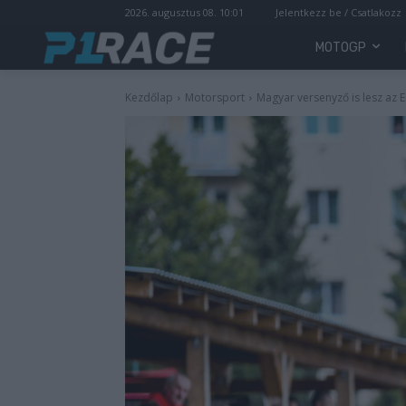
2026. augusztus 08. 10:01
Jelentkezz be / Csatlakozz
MOTOGP
Kezdőlap
Motorsport
Magyar versenyző is lesz a