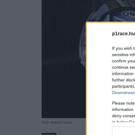
p1race.hu
If you wish 
sensitive in
confirm you
continue se
information 
further disc
participants
Downstream 
Please note
information 
deny consent
in below Go
Fotó: MotoGP Media