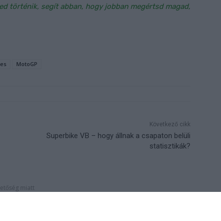
ed történik, segít abban, hogy jobban megértsd magad,
les
MotoGP
Következő cikk
Superbike VB – hogy állnak a csapaton belüli
statisztikák?