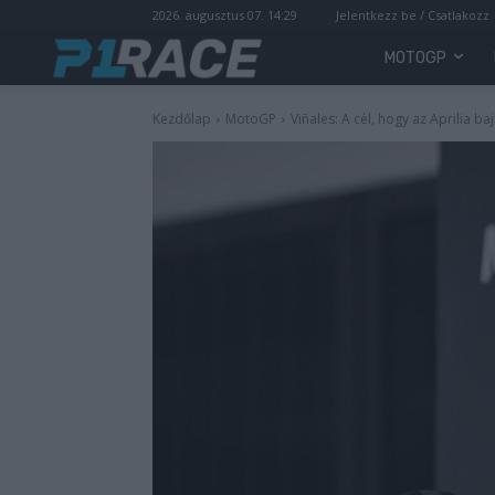
2026. augusztus 07. 14:29
Jelentkezz be / Csatlakozz
MOTOGP
Kezdőlap
MotoGP
Viñales: A cél, hogy az Aprilia b