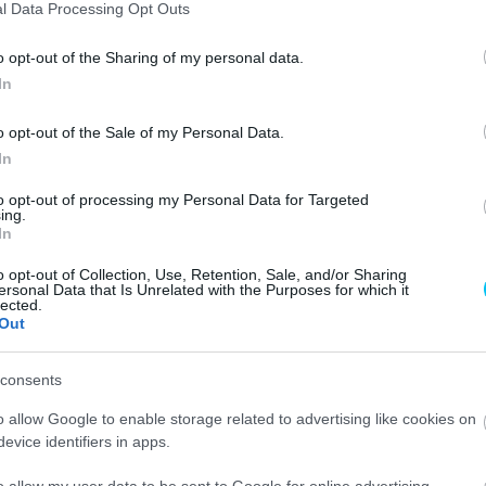
l Data Processing Opt Outs
y az Aprilia bajnok
o opt-out of the Sharing of my personal data.
In
o opt-out of the Sale of my Personal Data.
In
to opt-out of processing my Personal Data for Targeted
ing.
In
o opt-out of Collection, Use, Retention, Sale, and/or Sharing
ersonal Data that Is Unrelated with the Purposes for which it
lected.
nál, két dobogós helyezést is be tudott zsebelni. Azonban
Out
noki címért harcoljon. Éppen ezért szeretné segíteni
consents
o allow Google to enable storage related to advertising like cookies on
ása óta sokáig kellett várnia a következő dobogóra. A
evice identifiers in apps.
jnoki pontokért küzd az Aprilia színeiben, tíz pontszerző
harmadik helyen újra dobogóra állhatott. A
silverstone-i
o allow my user data to be sent to Google for online advertising