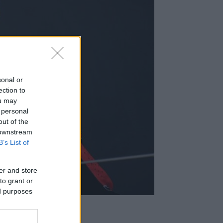
sonal or
ection to
ou may
 personal
out of the
 downstream
B’s List of
er and store
to grant or
ed purposes