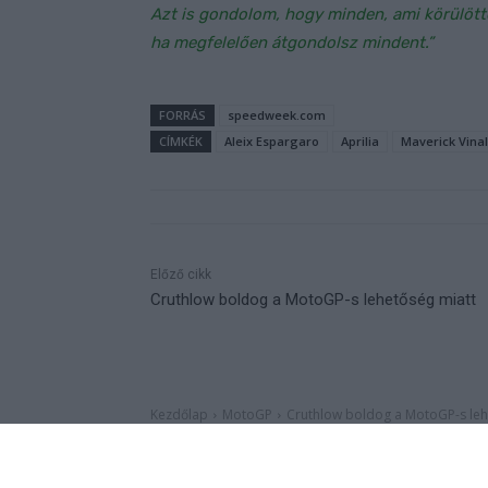
Azt is gondolom, hogy minden, ami körülött
ha megfelelően átgondolsz mindent.”
FORRÁS
speedweek.com
CÍMKÉK
Aleix Espargaro
Aprilia
Maverick Vina
Előző cikk
Cruthlow boldog a MotoGP-s lehetőség miatt