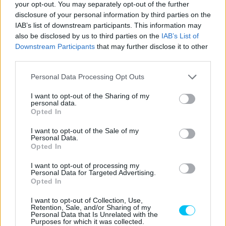
your opt-out. You may separately opt-out of the further
disclosure of your personal information by third parties on the
IAB’s list of downstream participants. This information may
FORRÁS
crash.net
also be disclosed by us to third parties on the
IAB’s List of
CIMKÉK
2023
Moto2
Triumph
Downstream Participants
that may further disclose it to other
third parties.
Please note that this website/app uses one or more Google
Personal Data Processing Opt Outs
services and may gather and store information including but
not limited to your visit or usage behaviour. You may click to
I want to opt-out of the Sharing of my
Előző cikk
Következő cikk
personal data.
grant or deny consent to Google and its third-party tags to
Opted In
Aegerter: A cél, hogy tovább
Miller: Magabiztos és eltökélt
use your data for below specified purposes in below Google
növeljük az előnyt
vagyok
consent section.
I want to opt-out of the Sale of my
Personal Data.
Opted In
I want to opt-out of processing my
Personal Data for Targeted Advertising.
Opted In
I want to opt-out of Collection, Use,
Retention, Sale, and/or Sharing of my
Personal Data that Is Unrelated with the
Purposes for which it was collected.