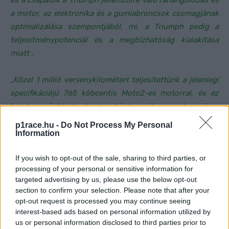
és a csapatok a Triumph jellemzőire való ráhangolódás és
a motor, az elektronika és a gumiabroncsok csomagjának
optimalizálása szempontjából, mi, a Triumph pedig a
teljesítménypotenciál és a megbízhatóság kialakítása
miatt .
„Közel 1 millió versenykilométert teljesítettünk a jelenlegi
specifikációjú 765 köbcentis Moto2-es motorral, és ez
hatalmas önbizalmat ad nekünk, amikor megtesszük a
következő lépést, hogy megadjuk a versenyzőknek azt,
p1race.hu -
Do Not Process My Personal
amire mindannyian vágynak – nagyobb fordulatszámot és
Information
nagyobb teljesítményt.
If you wish to opt-out of the sale, sharing to third parties, or
processing of your personal or sensitive information for
„Alig várjuk, hogy még több körrekord dőljön meg, és
targeted advertising by us, please use the below opt-out
hogy a nagyobb teljesítmény nagyobb szabadságot adjon
section to confirm your selection. Please note that after your
a versenyzőknek az előzési manőverek szempontjából.
opt-out request is processed you may continue seeing
interest-based ads based on personal information utilized by
Izgatottan várjuk, hogy elkezdjük a Moto2-es Triumph
us or personal information disclosed to third parties prior to
következő fejezetét.”