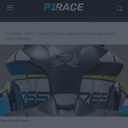
HurryTimer: Invalid campaign ID.
Kezdőlap
Moto2
Moto2 Triumph: nagyobb fordulatszám és több
lóerő 2023-ban
Fotó: MotoGP Media