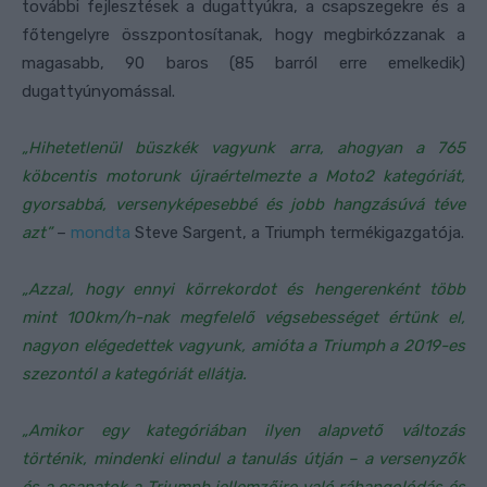
további fejlesztések a dugattyúkra, a csapszegekre és a
főtengelyre összpontosítanak, hogy megbirkózzanak a
magasabb, 90 baros (85 barról erre emelkedik)
dugattyúnyomással.
„Hihetetlenül büszkék vagyunk arra, ahogyan a 765
köbcentis motorunk újraértelmezte a Moto2 kategóriát,
gyorsabbá, versenyképesebbé és jobb hangzásúvá téve
azt”
–
mondta
Steve Sargent, a Triumph termékigazgatója.
„Azzal, hogy ennyi körrekordot és hengerenként több
mint 100km/h-nak megfelelő végsebességet értünk el,
nagyon elégedettek vagyunk, amióta a Triumph a 2019-es
szezontól a kategóriát ellátja.
„Amikor egy kategóriában ilyen alapvető változás
történik, mindenki elindul a tanulás útján – a versenyzők