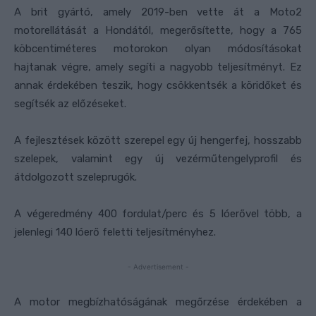
A brit gyártó, amely 2019-ben vette át a Moto2
motorellátását a Hondától, megerősítette, hogy a 765
köbcentiméteres motorokon olyan módosításokat
hajtanak végre, amely segíti a nagyobb teljesítményt. Ez
annak érdekében teszik, hogy csökkentsék a köridőket és
segítsék az előzéseket.
A fejlesztések között szerepel egy új hengerfej, hosszabb
szelepek, valamint egy új vezérműtengelyprofil és
átdolgozott szeleprugók.
A végeredmény 400 fordulat/perc és 5 lóerővel több, a
jelenlegi 140 lóerő feletti teljesítményhez.
- Advertisement -
A motor megbízhatóságának megőrzése érdekében a