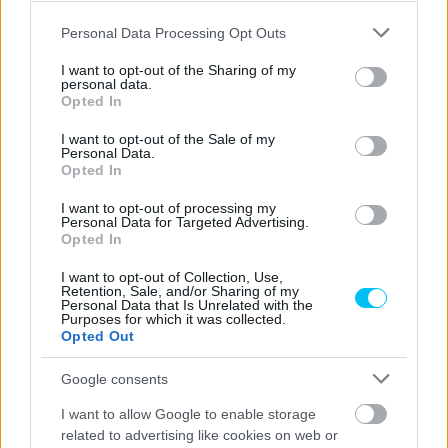
visszavonuló Andrea Dovizioso, ami egy esetleges esős
Please note that this website/app uses one or more Google
folytatásnál Q2-es helyet érhetne neki. Egyelőre nincs Q2-
Personal Data Processing Opt Outs
services and may gather and store information including but
es helyen sem Aleix Espargaro, sem Francesco Bagnaia,
not limited to your visit or usage behaviour. You may click to
I want to opt-out of the Sharing of my
valamint az Aprilia remek formája ellenére Maverick Vinales
personal data.
grant or deny consent to Google and its third-party tags to
Opted In
sem.
use your data for below specified purposes in below Google
consent section.
I want to opt-out of the Sale of my
Personal Data.
- Advertisement -
Opted In
Első szabadedzés végeredménye:
I want to opt-out of processing my
Personal Data for Targeted Advertising.
Opted In
01’30
I want to opt-out of Collection, Use,
1
Jack
Miller
Ducati Lenovo Team
0.000
.756
Retention, Sale, and/or Sharing of my
Personal Data that Is Unrelated with the
Purposes for which it was collected.
01’31.
0.618 /
2
Johann
Zarco
Prima Pramac Racing
Opted Out
374
0.618
Google consents
01’31.
0.820 /
3
Joan
Mir
Team SUZUKI ECSTAR
576
0.202
I want to allow Google to enable storage
related to advertising like cookies on web or
01’31.
0.860 /