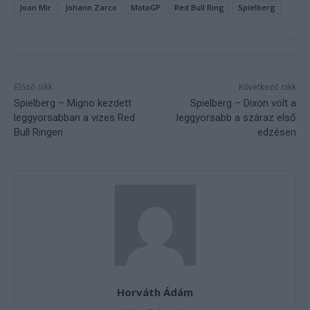
Joan Mir
Johann Zarco
MotoGP
Red Bull Ring
Spielberg
Előző cikk
Következő cikk
Spielberg – Migno kezdett
Spielberg – Dixon volt a
leggyorsabban a vizes Red
leggyorsabb a száraz első
Bull Ringen
edzésen
Horváth Ádám