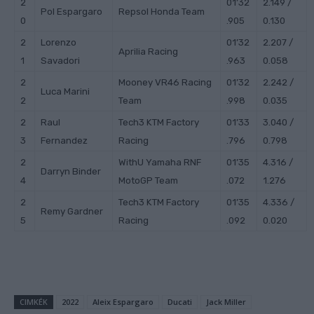
2
01’32
2.149 /
Pol
Espargaro
Repsol Honda Team
0
.905
0.130
2
Lorenzo
01’32
2.207 /
Aprilia Racing
1
Savadori
.963
0.058
2
Mooney VR46 Racing
01’32
2.242 /
Luca
Marini
2
Team
.998
0.035
2
Raul
Tech3 KTM Factory
01’33
3.040 /
3
Fernandez
Racing
.796
0.798
2
WithU Yamaha RNF
01’35
4.316 /
Darryn
Binder
4
MotoGP Team
.072
1.276
2
Tech3 KTM Factory
01’35
4.336 /
Remy
Gardner
5
Racing
.092
0.020
CIMKÉK
2022
Aleix Espargaro
Ducati
Jack Miller