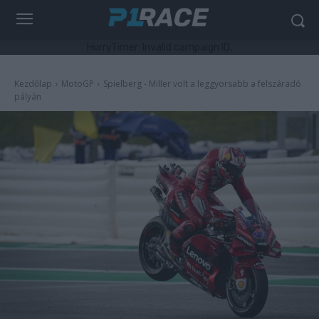
HurryTimer: Invalid campaign ID.
Kezdőlap
MotoGP
Spielberg - Miller volt a leggyorsabb a felszáradó
pályán