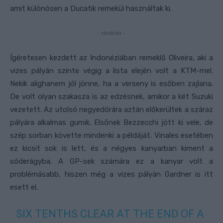
amit különösen a Ducatik remekül használtak ki.
- Hirdetés -
Ígéretesen kezdett az Indonéziában remeklő Oliveira, aki a
vizes pályán szinte végig a lista elején volt a KTM-mel.
Nekik alighanem jól jönne, ha a verseny is esőben zajlana.
De volt olyan szakasza is az edzésnek, amikor a két Suzuki
vezetett. Az utolsó negyedórára aztán előkerültek a száraz
pályára alkalmas gumik. Elsőnek Bezzecchi jött ki vele, de
szép sorban követte mindenki a példáját. Vinales esetében
ez kicsit sok is lett, és a négyes kanyarban kiment a
sóderágyba. A GP-sek számára ez a kanyar volt a
problémásabb, hiszen még a vizes pályán Gardner is itt
esett el.
SIX TENTHS CLEAR AT THE END OF A