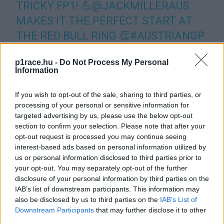
TRICKY FP1! 💪
@JACKMILLERAUS
MAKES IT THE PERFECT START AT
THE RED BULL RING 👏
#AUSTRIANGP
🇦🇹
p1race.hu -
Do Not Process My Personal
PIC.TWITTER.COM/L7CZ6WMEKA
Information
— MOTOGP™🏁 (@MOTOGP)
AUGUST
If you wish to opt-out of the sale, sharing to third parties, or
processing of your personal or sensitive information for
19, 2022
targeted advertising by us, please use the below opt-out
section to confirm your selection. Please note that after your
Akit semmilyen körülmény nem tudott kizökkenteni, az
opt-out request is processed you may continue seeing
interest-based ads based on personal information utilized by
Jack Miller volt. Az ausztrál rendkívül magabiztosan váltott
us or personal information disclosed to third parties prior to
slickekre, és sokáig egy másodperccel jobb köridőket ment,
your opt-out. You may separately opt-out of the further
mint a többiek. Végül három pilóta, Zarco, Mir és Martin
disclosure of your personal information by third parties on the
bejöttek másodpercen belülre, de így is több, mint 6
IAB’s list of downstream participants. This information may
also be disclosed by us to third parties on the
IAB’s List of
tizeddel volt gyorsabb az ausztrál a szinte teljesen száraz
Downstream Participants
that may further disclose it to other
pályán. Először van a legjobb 10-ben az év végén
third parties.