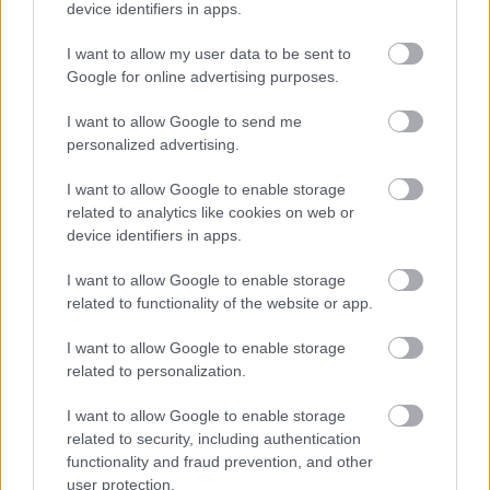
4
Jorge
Martin
Prima Pramac Racing
device identifiers in apps.
616
0.040
Fabio
Monster Energy
01’31.
1.017 /
I want to allow my user data to be sent to
5
Google for online advertising purposes.
Quartararo
Yamaha MotoGP
773
0.157
01’31.
1.119 /
I want to allow Google to send me
6
Alex
Rins
Team SUZUKI ECSTAR
875
0.102
personalized advertising.
Red Bull KTM Factory
01’31.
1.157 /
7
Brad
Binder
I want to allow Google to enable storage
Racing
913
0.038
related to analytics like cookies on web or
device identifiers in apps.
Takaaki
01’31.
1.185 /
8
LCR Honda IDEMITSU
Nakagami
941
0.028
I want to allow Google to enable storage
Enea
Gresini Racing
01’31.
1.220 /
related to functionality of the website or app.
9
Bastianini
MotoGP
976
0.035
I want to allow Google to enable storage
1
Andrea
WithU Yamaha RNF
01’32
1.251 /
related to personalization.
0
Dovizioso
MotoGP Team
.007
0.031
I want to allow Google to enable storage
Maverick
01’32
1.318 /
11
Aprilia Racing
related to security, including authentication
Viñales
.074
0.067
functionality and fraud prevention, and other
user protection.
1
Marco
Mooney VR46 Racing
01’32
1.565 /