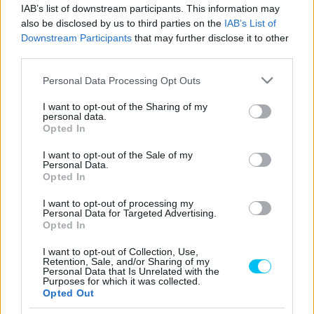
IAB’s list of downstream participants. This information may
Apriliának a Red Bull Ringen, még a világbajnoki második
also be disclosed by us to third parties on the
IAB’s List of
Aleix Espargaró sem tudott egy tizenegyedik és egy
Downstream Participants
that may further disclose it to other
tizenkettedik helynél többet elérni Stájerországban. Az
third parties.
Aprilia ezúttal Aleix Espargaróval a 6. helyet hozta az
Please note that this website/app uses one or more Google
Personal Data Processing Opt Outs
osztrák futamon, míg Maverick Viñales a 13. helyen
services and may gather and store information including but
végzett.
not limited to your visit or usage behaviour. You may click to
I want to opt-out of the Sharing of my
personal data.
grant or deny consent to Google and its third-party tags to
Opted In
use your data for below specified purposes in below Google
Massimo Rivola minden volt, csak nem elégedett. Aleix már
consent section.
I want to opt-out of the Sale of my
32 ponttal van lemaradva Fabio Quartararo mögött a
Personal Data.
bajnokságban, Pecco Bagnaia pedig jelentősen faragott a
Opted In
hártányából ismét.
I want to opt-out of processing my
Personal Data for Targeted Advertising.
Opted In
„Teljesen elszúrtuk a gumiválasztást”
– bosszankodott
Rivola a SPEEDWEEK.com-nak nyilatkozva.
I want to opt-out of Collection, Use,
Retention, Sale, and/or Sharing of my
Personal Data that Is Unrelated with the
Purposes for which it was collected.
- Advertisement -
Opted Out