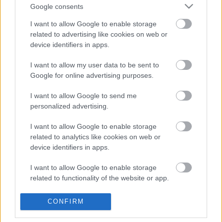
„Tudtuk, hogy a lágy hátsó gumiabroncs némi kockázatot
Google consents
hordoz magában, de nem számítottunk arra, hogy a
I want to allow Google to enable storage
tapadás ennyire lecsökken. A „romlás” túl nagy volt. Ez a
related to advertising like cookies on web or
mi hibánk, a csapat hibája. Amit Aleix ma itt mutatott, az
device identifiers in apps.
talán az egyik legjobb futam volt, amit valaha futott itt. A
I want to allow my user data to be sent to
motor hátsó kereke is megpördült a célegyenesben.
Google for online advertising purposes.
Szerencsénk volt, mert Aleix Jorge Martín bukásával és
Enea Bastianini kiesésével két helyet javított.”
I want to allow Google to send me
personalized advertising.
„Igaz, hogy Spielberg mindig is nehéz pálya volt az Aprilia
I want to allow Google to enable storage
számára, de ha nem biztosítjuk a versenyzőink számára a
related to analytics like cookies on web or
legjobb feltételeket a versenyhez, az csalódás. Ez azt
device identifiers in apps.
jelenti: nem végeztünk jó munkát.”
I want to allow Google to enable storage
related to functionality of the website or app.
I want to allow Google to enable storage
CONFIRM
related to personalization.
FORRÁS
speedweek.com