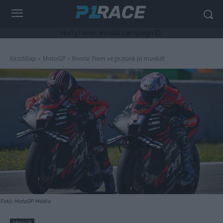
HurryTimer: Invalid campaign ID.
Kezdőlap
MotoGP
Rivola: Nem végeztünk jó munkát
Fotó: MotoGP Média
MotoGP