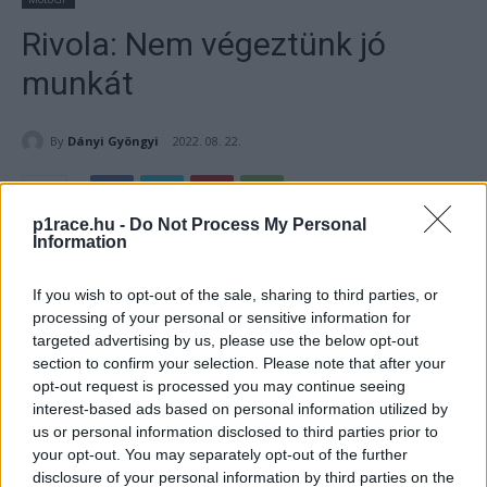
Rivola: Nem végeztünk jó
munkát
By
Dányi Gyöngyi
2022. 08. 22.
p1race.hu -
Do Not Process My Personal
Information
- Hirdetés -
If you wish to opt-out of the sale, sharing to third parties, or
Az Aprilia gyári csapata elrontotta a gumiválasztást az
processing of your personal or sensitive information for
Osztrák GP-n. Aleix Espargaró nem tudott a 6. helynél
targeted advertising by us, please use the below opt-out
section to confirm your selection. Please note that after your
előrébb kerülni. Massimo Rivola csalódott volt.
opt-out request is processed you may continue seeing
interest-based ads based on personal information utilized by
- Hirdetés -
us or personal information disclosed to third parties prior to
your opt-out. You may separately opt-out of the further
A mai napig nem sikerült top tízes eredményt elérnie az
disclosure of your personal information by third parties on the