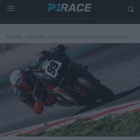
HurryTimer: Invalid campaign ID.
Kezdőlap
Superbike
Újabb pilóta a Pedercininél: Oscar Gutierrez