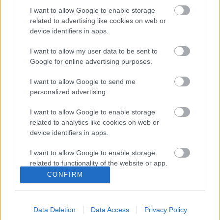
feltételekről, hogy velünk versenyezzen Franciaországban
I want to allow Google to enable storage
és Spanyolországban. Rengeteg potenciál van benne, és
related to advertising like cookies on web or
izgatottan várjuk, hogy mit érhetünk el együtt.”
device identifiers in apps.
I want to allow my user data to be sent to
Gutierrez is izgatottan várja, hogy az olasz csapatban
Google for online advertising purposes.
debütálhasson a WorldSBK versenyeken:
„Jól
alkalmazkodtam a Kawasakihoz, ami egy új motor
I want to allow Google to send me
számomra. A gumik is újak, és élvezem a Superbike
personalized advertising.
világbajnoki mezőnyben szerzett tapasztalatokat. Alig
I want to allow Google to enable storage
várom már a tesztelés utolsó napját Catalunyában, majd a
related to analytics like cookies on web or
franciaországi versenyt és a hazai versenyemet is a TPR
device identifiers in apps.
Team Pedercini színeiben.”
I want to allow Google to enable storage
related to functionality of the website or app.
CONFIRM
FORRÁS
worldsbk.com
I want to allow Google to enable storage
CIMKÉK
Oscar Gutierrez
Superbike világbajnokság
related to personalization.
Team Pedercini Racing
Data Deletion
Data Access
Privacy Policy
I want to allow Google to enable storage