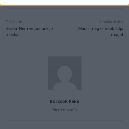
related to security, including authentication
functionality and fraud prevention, and other
user protection.
Előző cikk
Következő cikk
Rivola: Nem végeztünk jó
Marini még előrébb látja
munkát
magát
Börcsök Réka
https://p1race.hu