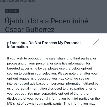
Fotó: World Superbike Media
Superbike
Újabb pilóta a Pedercininél:
Oscar Gutierrez
By
Börcsök Réka
2022. 08. 22.
p1race.hu -
Do Not Process My Personal
Information
If you wish to opt-out of the sale, sharing to third parties, or
processing of your personal or sensitive information for
targeted advertising by us, please use the below opt-out
- Hirdetés -
section to confirm your selection. Please note that after your
opt-out request is processed you may continue seeing
Gutierrez a sikeres barcelonai teszt után, a Pedercini
interest-based ads based on personal information utilized by
színeiben debütál a Superbike világbajnoksáon Magny-
us or personal information disclosed to third parties prior to
Cours-ban.
your opt-out. You may separately opt-out of the further
disclosure of your personal information by third parties on the
IAB’s list of downstream participants. This information may
- Hirdetés -