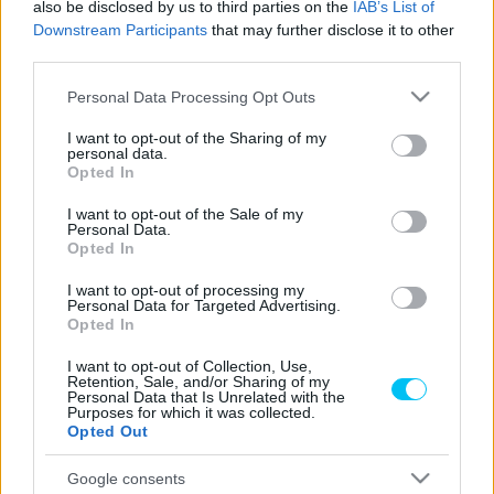
also be disclosed by us to third parties on the
IAB’s List of
Downstream Participants
that may further disclose it to other
A TRP Pedercini Racing a 2022- Superbike Világbajnokság
third parties.
következő két fordulóján, Magny-Cours-ban és
Please note that this website/app uses one or more Google
Barcelonában Oscar Gutierrezzel fog rajthoz állni. Gutierrez,
Personal Data Processing Opt Outs
services and may gather and store information including but
aki értékes Red Bull Rookies tapasztalattal, valamint két
not limited to your visit or usage behaviour. You may click to
I want to opt-out of the Sharing of my
spanyol Supersport bajnoki címmel rendelkezik 2019-ből és
personal data.
grant or deny consent to Google and its third-party tags to
Opted In
2020-ból, az elmúlt szezonban a harmadik helyen végzett
use your data for below specified purposes in below Google
consent section.
a spanyol Superbike bajnokság összesítésben. A
I want to opt-out of the Sale of my
Personal Data.
tehetséges spanyol idén az ESBK egyik vezető
Opted In
versenyzője, és miután a Pedercini Kawasaki csapatával
I want to opt-out of processing my
sikeresen teljesítette az első napot Barcelonában, néhány
Personal Data for Targeted Advertising.
Opted In
hét múlva Franciaországban debütál a világbajnokságon.
I want to opt-out of Collection, Use,
Retention, Sale, and/or Sharing of my
Lucio Pedercini csapatfőnök örömmel jelentette be
Personal Data that Is Unrelated with the
Gutierrez leigazolását a barcelonai erős szereplést
Purposes for which it was collected.
Opted Out
követően:
„Nagyon örülünk Oscar Barcelonában elért
fejlődésének, és annak, hogy sikerült megállapodnunk a
Google consents