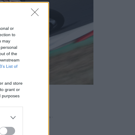
sonal or
ection to
ou may
 personal
out of the
 downstream
B’s List of
er and store
to grant or
ed purposes
- Hirdetés -