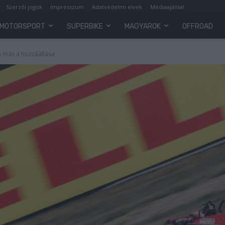
Szerzői jogok
Impresszum
Adatvédelmi elvek
Médiaajánlat
MOTORSPORT
SUPERBIKE
MAGYAROK
OFFROAD
a más a hozzáállása