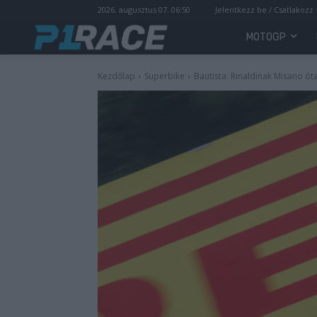
2026. augusztus 07. 06:50
Jelentkezz be / Csatlakozz
MOTOGP
Kezdőlap
Superbike
Bautista: Rinaldinak Misano ót