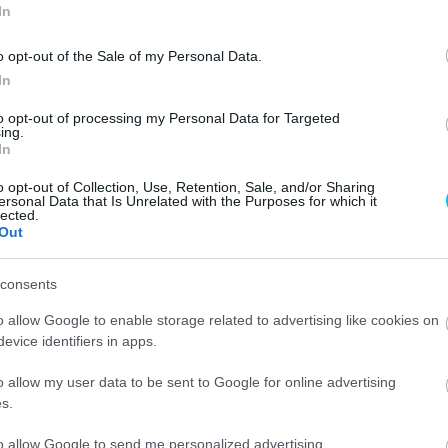
In
o opt-out of the Sale of my Personal Data.
In
to opt-out of processing my Personal Data for Targeted
ing.
In
orsabb, amit pozitívumként értékel arubai kollégája, a
o opt-out of Collection, Use, Retention, Sale, and/or Sharing
utista.
ersonal Data that Is Unrelated with the Purposes for which it
lected.
Out
 az első napon másodikként zárt, a két nap összesített
 A 26 éves pilóta felfelé ívelő pályán van, számára a
consents
közé szeretne tartozni.
o allow Google to enable storage related to advertising like cookies on
evice identifiers in apps.
a bajnoki küzdelemben azzal, hogy pontokat vesz el
ét harmadik helyezésével.
o allow my user data to be sent to Google for online advertising
s.
állása.”
– vette észre Bautista.
to allow Google to send me personalized advertising.