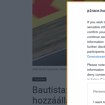
p1race.hu
If you wish 
sensitive in
confirm you
continue se
information 
further disc
participants
Downstream 
Please note
information 
Fotó: World Superbike Média
deny consent
in below Go
Superbike
Bautista: Rinaldi
Persona
hozzáállása
I want t