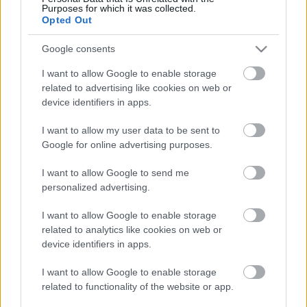
Purposes for which it was collected.
Opted Out
- Advertisement -
Google consents
Bastianini idén már három futamot is nyert, és hatodik
I want to allow Google to enable storage
összetettben. Jorge Martín összesen két dobogót tud
related to advertising like cookies on web or
felmutatni 2022-ből és csak kilencedik összetettben.
device identifiers in apps.
I want to allow my user data to be sent to
„
Ezek az eredmények azt mutatják, hogy Enea egyszerűen
Google for online advertising purposes.
jobb szezont fut, mint Jorge. Három versenyt nyert, és
sokkal előrébb van nála a tabellán is. Sportszempontból
I want to allow Google to send me
personalized advertising.
ez egy teljesen logikus döntés volt. A világon mindenki
azt hitte, hogy Jorge van előnyben ezért az ülésért, de
I want to allow Google to enable storage
megváltoztak a dolgok. Azt gondolom, ez pedig kizárólag
related to analytics like cookies on web or
Jorgén múlt. A tavalyi szezon után tényleg inkább úgy
device identifiers in apps.
álltak a dolgok, hogy ez az ülés Jorgéé lesz, idén viszont
I want to allow Google to enable storage
Bastianini miatt kisebb krízisbe is került. Ötször nullázott!
related to functionality of the website or app.
„