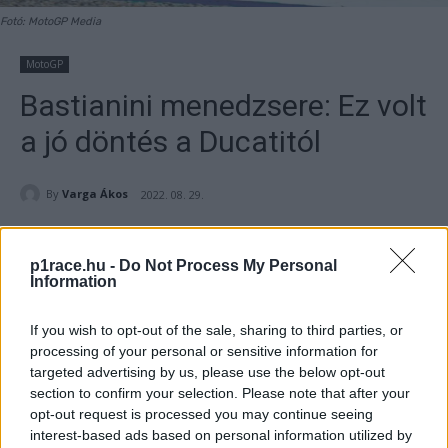
Fotó: MotoGP Media
MotoGP
Bastianini menedzsere: Ez volt
a jó döntés a Ducatitól
By
Varga Ákos
2022. 08. 29.
p1race.hu -
Do Not Process My Personal
Information
- Hirdetés -
If you wish to opt-out of the sale, sharing to third parties, or
Carlo Pernat nyilván a saját igazát látja abban, hogy 2023-
processing of your personal or sensitive information for
targeted advertising by us, please use the below opt-out
tól nem Jorge Martín, hanem Enea Bastianini ül a gyári
section to confirm your selection. Please note that after your
Ducatira Bagnaia mellé.
opt-out request is processed you may continue seeing
interest-based ads based on personal information utilized by