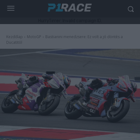
HurryTimer: Invalid campaign ID.
Kezdőlap
MotoGP
Bastianini menedzsere: Ez volt a jó döntés a
Ducatitól