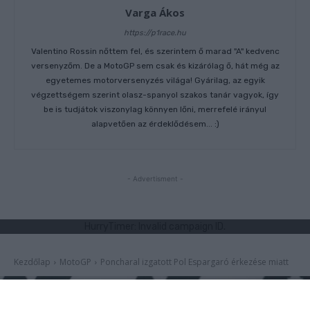
Varga Ákos
https://p1race.hu
Valentino Rossin nőttem fel, és szerintem ő marad "A" kedvenc
versenyzőm. De a MotoGP sem csak és kizárólag ő, hát még az
egyetemes motorversenyzés világa! Gyárilag, az egyik
végzettségem szerint olasz-spanyol szakos tanár vagyok, így
be is tudjátok viszonylag könnyen lőni, merrefelé irányul
alapvetően az érdeklődésem... :)
- Advertisment -