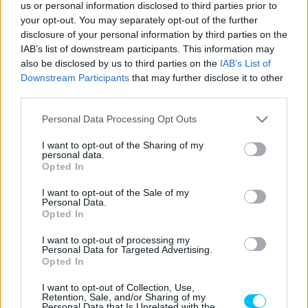
- Hirdetés -
us or personal information disclosed to third parties prior to
your opt-out. You may separately opt-out of the further
disclosure of your personal information by third parties on the
A 2023-as szezonra vonatkozó pilótapiac egyik
IAB’s list of downstream participants. This information may
legizgalmasabb kérdése az volt, ki lesz a távozó Jack Miller
also be disclosed by us to third parties on the
IAB’s List of
utódja Pecco Bagnaia mellett a gyári Ducatin. Azt nagyon
Downstream Participants
that may further disclose it to other
rég tudni lehetett, hogy erre két ember, Jorge Martín és
third parties.
Enea Bastianini pályázik valós eséllyel. A média képviselői
Please note that this website/app uses one or more Google
Personal Data Processing Opt Outs
sokáig találgattak, ki kerül fel a nagycsapathoz,
végül a
services and may gather and store information including but
Ducati választása a szezont kiválóan kezdő, igaz, azóta
not limited to your visit or usage behaviour. You may click to
I want to opt-out of the Sharing of my
personal data.
grant or deny consent to Google and its third-party tags to
kicsit a mezőnybe szürkülő olasz lett
.
Opted In
use your data for below specified purposes in below Google
consent section.
I want to opt-out of the Sale of my
Enea Bastianini menedzsere, Carlo Pernat szerint pedig
Personal Data.
Opted In
nyilván ez volt a jó döntés.
I want to opt-out of processing my
Personal Data for Targeted Advertising.
„
A Ducati jól döntött
” –
szögezi le Pernat
. „
Megítélhetje
Opted In
mindenki, ahogy akarja, de ez a jó döntés. Jól csinálta a
Ducati, hogy kivárt. Sokan talán azt hitték, hogy már meg
I want to opt-out of Collection, Use,
Retention, Sale, and/or Sharing of my
is van Jorge Martín szerződése 2023-ra.
„
Personal Data that Is Unrelated with the