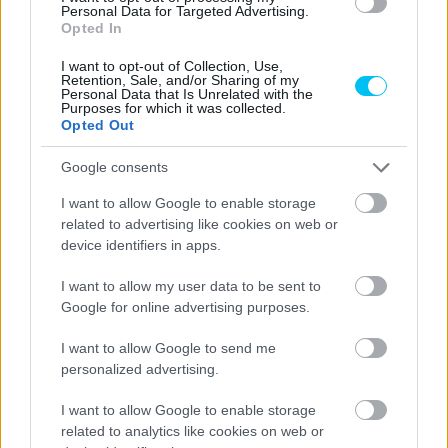
Personal Data for Targeted Advertising.
VASÁRNA
Opted In
P
I want to opt-out of Collection, Use,
Retention, Sale, and/or Sharing of my
09:00 –
Personal Data that Is Unrelated with the
Superbike VB
Warm-up
Purposes for which it was collected.
09:15
Opted Out
09:25 –
Supersport VB
Warm-up
09:40
Google consents
09:50 –
Supersport
I want to allow Google to enable storage
Warm-up
10:05
300 VB
related to advertising like cookies on web or
device identifiers in apps.
Superpole
11:00
Superbike VB
TV: Arena4
verseny
I want to allow my user data to be sent to
Google for online advertising purposes.
12:30
Supersport VB
2. verseny
TV: Arena4
14:00
Superbike VB
2. verseny
TV: Arena4
I want to allow Google to send me
personalized advertising.
14:30
Brit Superbike
2. verseny
Supersport
I want to allow Google to enable storage
15:15
2. verseny
300 VB
related to analytics like cookies on web or