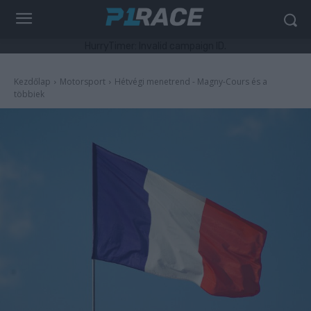
HurryTimer: Invalid campaign ID.
Kezdőlap
Motorsport
Hétvégi menetrend - Magny-Cours és a
többiek