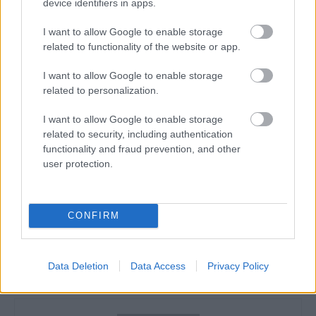
device identifiers in apps.
17:15
Brit Superbike
3. verseny
MotoAmerica
I want to allow Google to enable storage
20:10
2. verseny
related to functionality of the website or app.
SBK
I want to allow Google to enable storage
related to personalization.
CIMKÉK
Hétvégi Menetrend
HUMDA
Magny-Cours
Sebestyén Péter
Superbike világbajnokság
Supersport
I want to allow Google to enable storage
Supersport 300
Számadó Máté
related to security, including authentication
functionality and fraud prevention, and other
user protection.
Előző cikk
Következő cikk
CONFIRM
Viñales már Aragónban
Bagnaia: A Yamahával
használná a 2023-as vázat
teljesen ellentétes irányba
indultunk
Data Deletion
Data Access
Privacy Policy