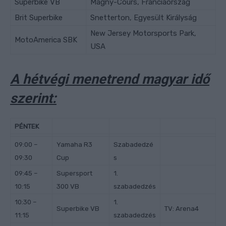
Superbike VB
Magny-Cours, Franciaország
Brit Superbike
Snetterton, Egyesült Királyság
New Jersey Motorsports Park,
MotoAmerica SBK
USA
A hétvégi menetrend magyar idő
szerint:
PÉNTEK
09:00 –
Yamaha R3
Szabadedzé
09:30
Cup
s
09:45 –
Supersport
1.
10:15
300 VB
szabadedzés
10:30 –
1.
Superbike VB
TV: Arena4
11:15
szabadedzés