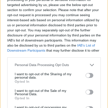
10:25 –
Supersport VB
Superpole
TV: Arena4
targeted advertising by us, please use the below opt-out
10:45
section to confirm your selection. Please note that after your
11:10 –
opt-out request is processed you may continue seeing
Superbike VB
Superpole
TV: Arena4
interest-based ads based on personal information utilized by
11:25
us or personal information disclosed to third parties prior to
Yamaha R3
your opt-out. You may separately opt-out of the further
11:45
1. verseny
Cup
disclosure of your personal information by third parties on the
IAB’s list of downstream participants. This information may
Supersport
12:40
1. verseny
TV: Arena4
also be disclosed by us to third parties on the
IAB’s List of
300 VB
Downstream Participants
that may further disclose it to other
third parties.
14:00
Superbike VB
1. verseny
TV: Arena4
TV: Eurosport
Please note that this website/app uses one or more Google
Personal Data Processing Opt Outs
15:15
Supersport VB
1. verseny
services and may gather and store information including but
2
not limited to your visit or usage behaviour. You may click to
I want to opt-out of the Sharing of my
Yamaha R3
personal data.
grant or deny consent to Google and its third-party tags to
16:15
2. verseny
Opted In
Cup
use your data for below specified purposes in below Google
consent section.
17:10
Brit Superbike
1. verseny
I want to opt-out of the Sale of my
Personal Data.
MotoAmerica
Opted In
21:10
1. verseny
SBK
I want to opt-out of processing my