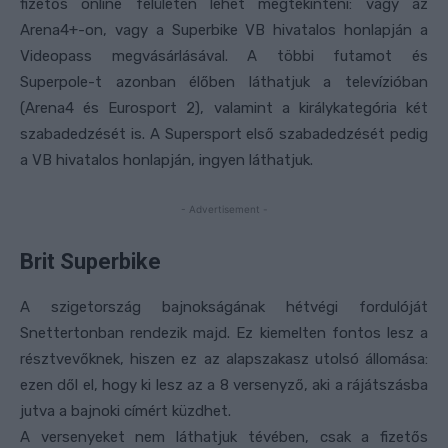
fizetős online felületen lehet megtekinteni: vagy az
Arena4+-on, vagy a Superbike VB hivatalos honlapján a
Videopass megvásárlásával. A többi futamot és
Superpole-t azonban élőben láthatjuk a televízióban
(Arena4 és Eurosport 2), valamint a királykategória két
szabadedzését is. A Supersport első szabadedzését pedig
a VB hivatalos honlapján, ingyen láthatjuk.
- Advertisement -
Brit Superbike
A szigetország bajnokságának hétvégi fordulóját
Snettertonban rendezik majd. Ez kiemelten fontos lesz a
résztvevőknek, hiszen ez az alapszakasz utolsó állomása:
ezen dől el, hogy ki lesz az a 8 versenyző, aki a rájátszásba
jutva a bajnoki címért küzdhet.
A versenyeket nem láthatjuk tévében, csak a fizetős