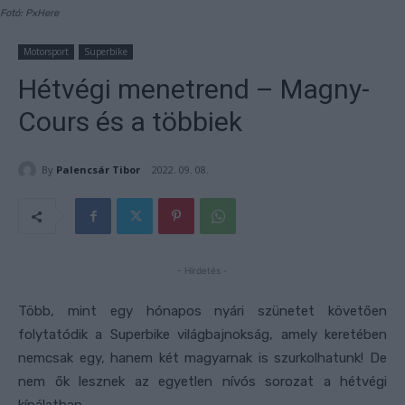
Fotó: PxHere
Motorsport
Superbike
Hétvégi menetrend – Magny-
Cours és a többiek
By
Palencsár Tibor
2022. 09. 08.
- Hirdetés -
Több, mint egy hónapos nyári szünetet követően
folytatódik a Superbike világbajnokság, amely keretében
nemcsak egy, hanem két magyarnak is szurkolhatunk! De
nem ők lesznek az egyetlen nívós sorozat a hétvégi