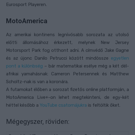
Eurosport Playeren.
MotoAmerica
Az amerikai kontinens legnívósabb sorozata az utolsó
előtti állomásához érkezett, melynek New Jersey
Motorsport Park fog otthont adni. A címvédő Jake Gagne
és az újonc Danilo Petrucci között mindössze
egyetlen
pont a különbség
– bár matematikai esélye még a két dél-
afrikai yamahásnak: Cameron Petersennek és Matthew
Scholtz-nak is van a koronára.
A futamokat élőben a sorozat fizetős online platformján, a
MotoAmerica Live+-on lehet megtekinteni, de egy-két
héttel később a
YouTube csatornájukra
is feltöltik őket.
Mégegyszer, röviden: