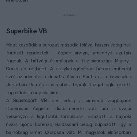
kínálatban.
- Hirdetés -
Superbike VB
Most kezdődik a sorozat második féléve, hiszen eddig hat
fordulót rendeztek – éppen annyit, amennyit ezután
fognak. A hétvégi állomásnak a franciaországi Magny-
Cours ad otthont. A királykategóriában három emberről
szól az idei év: a ducatis Alvaro Bautista, a kawasakis
Jonathan Rea és a yamahás Toprak Razgatlioglu között
fog eldőlni a bajnoki cím.
A
Supersport VB
idén eddig a címvédő világbajnok
Dominique Aegerter diadalmenete volt, ám a svájci
versenyző a legutóbbi fordulóban nullázott, a bajnoki
rivális újonc Lorenzo Baldassarri pedig duplázott, így a
bajnokság ismét szorossá vált. Mi magyarok elsősorban