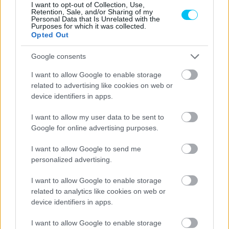
Tatsuki
01’58.27
0.403 
I want to opt-out of Collection, Use,
4
Leopard Racing
Retention, Sale, and/or Sharing of my
Suzuki
1
0.234
Personal Data that Is Unrelated with the
Purposes for which it was collected.
John
Sterilgarda
01’58.29
0.428 
Opted Out
5
McPhee
Husqvarna Max
6
0.025
Google consents
Dennis
01’58.36
0.495 
6
Leopard Racing
Foggia
3
0.067
I want to allow Google to enable storage
related to advertising like cookies on web or
Angeluss MTA
01’58.40
0.536 
7
Ivan
Ortola
device identifiers in apps.
Team
4
0.041
01’58.40
0.539 
I want to allow my user data to be sent to
8
Jaume
Masia
Red Bull KTM Ajo
Google for online advertising purposes.
7
0.003
Stefano
Angeluss MTA
01’58.54
0.680 
I want to allow Google to send me
9
Nepa
Team
8
0.141
personalized advertising.
Xavier
CFMOTO Racing
01’58.67
0.807 
I want to allow Google to enable storage
10
Artigas
PruestelGP
5
0.127
related to analytics like cookies on web or
device identifiers in apps.
CFMOTO Racing
01’58.75
0.888 
11
Carlos
Tatay
PruestelGP
6
0.081
I want to allow Google to enable storage