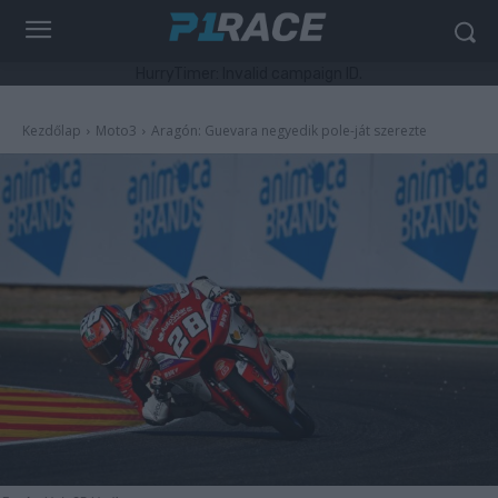
HurryTimer: Invalid campaign ID.
Kezdőlap
Moto3
Aragón: Guevara negyedik pole-ját szerezte