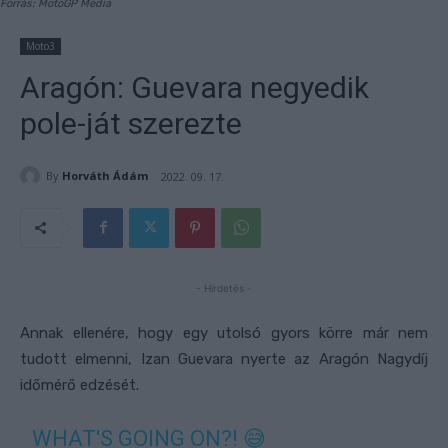
Forrás: MotoGP Media
Moto3
Aragón: Guevara negyedik
pole-ját szerezte
By
Horváth Ádám
2022. 09. 17.
- Hirdetés -
Annak ellenére, hogy egy utolsó gyors körre már nem
tudott elmenni, Izan Guevara nyerte az Aragón Nagydíj
időmérő edzését.
WHAT'S GOING ON?! 😅