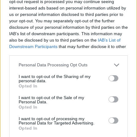
opt-out request is processed you may continue seeing
végén az összetömörült mezőnyben próbált még
interest-based ads based on personal information utilized by
helyezkedni. Az egymásra várás vége viszont az lett, hogy
us or personal information disclosed to third parties prior to
a vezető Guevara sem ért fel újabb körre. Ennek ellenére a
your opt-out. You may separately opt-out of the further
disclosure of your personal information by third parties on the
többiek sem tudták megjavítani az idejét, így már idei
IAB’s list of downstream participants. This information may
negyedik időmérőjét nyerte. Ami külön fontos, hogy
also be disclosed by us to third parties on the
IAB’s List of
legfőbb riválisa, a csapattárs Sergio Garcia csak a 12.
Downstream Participants
that may further disclose it to other
helyet szerezte meg.
third parties.
Please note that this website/app uses one or more Google
Personal Data Processing Opt Outs
Moto3 időmérő eredménye (összevonva)
services and may gather and store information including but
not limited to your visit or usage behaviour. You may click to
I want to opt-out of the Sharing of my
personal data.
grant or deny consent to Google and its third-party tags to
Autosolar GASGAS
01’57.86
Opted In
1
Izan
Guevara
0.000
use your data for below specified purposes in below Google
Aspar Team
8
consent section.
I want to opt-out of the Sale of my
Personal Data.
Ayumu
Sterilgarda
01’57.96
0.095 
2
Opted In
Sasaki
Husqvarna Max
3
0.095
I want to opt-out of processing my
Daniel
01’58.03
0.169 /
Personal Data for Targeted Advertising.
3
Red Bull KTM Ajo
Holgado
7
0.074
Opted In