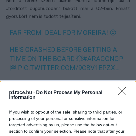
Nem a tervek szerint alakult Moreira időmérője, aki a
„fordított dugóhúzóban” bukott már a Q2-ben. Emiatt
gyors kört nem is tudott teljesíteni.
FAR FROM IDEAL FOR MOREIRA! 😮
HE'S CRASHED BEFORE GETTING A
TIME ON THE BOARD 💥
#ARAGONGP
🏁
PIC.TWITTER.COM/9CBV1EPZXL
— MOTOGP™🏁 (@MOTOGP)
p1race.hu -
Do Not Process My Personal
SEPTEMBER 17, 2022
Information
- Advertisement -
If you wish to opt-out of the sale, sharing to third parties, or
processing of your personal or sensitive information for
Deniz Öncü ugyan tudott mért kört futni, de technikai
targeted advertising by us, please use the below opt-out
section to confirm your selection. Please note that after your
gondok miatt ő is rengeteg időt veszített. A KTM-es a