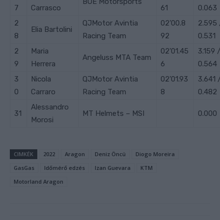
BOE Motorsports
7
Carrasco
61
0.063
2
QJMotor Avintia
02’00.8
2.595 
Elia
Bartolini
8
Racing Team
92
0.531
2
Maria
02’01.45
3.159 
Angeluss MTA Team
9
Herrera
6
0.564
3
Nicola
QJMotor Avintia
02’01.93
3.641 
0
Carraro
Racing Team
8
0.482
Alessandro
31
MT Helmets – MSI
0.000
Morosi
CIMKÉK
2022
Aragon
Deniz Öncü
Diogo Moreira
GasGas
Időmérő edzés
Izan Guevara
KTM
Motorland Aragon