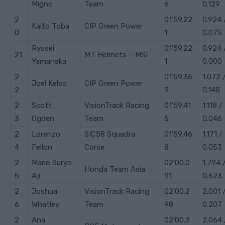
Migno
Team
6
0.129
2
01’59.22
0.924 
Kaito
Toba
CIP Green Power
0
1
0.075
Ryusei
01’59.22
0.924 
21
MT Helmets – MSI
Yamanaka
1
0.000
2
01’59.36
1.072 
Joel
Kelso
CIP Green Power
2
9
0.148
2
Scott
VisionTrack Racing
01’59.41
1.118 /
3
Ogden
Team
5
0.046
2
Lorenzo
SIC58 Squadra
01’59.46
1.171 /
4
Fellon
Corse
8
0.053
2
Mario
Suryo
02’00.0
1.794 
Honda Team Asia
5
Aji
91
0.623
2
Joshua
VisionTrack Racing
02’00.2
2.001 
6
Whatley
Team
98
0.207
2
Ana
02’00.3
2.064 