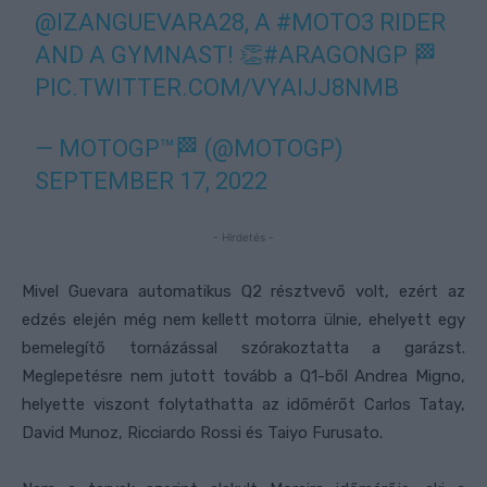
@IZANGUEVARA28
, A
#MOTO3
RIDER
AND A GYMNAST! 👏
#ARAGONGP
🏁
PIC.TWITTER.COM/VYAIJJ8NMB
— MOTOGP™🏁 (@MOTOGP)
SEPTEMBER 17, 2022
- Hirdetés -
Mivel Guevara automatikus Q2 résztvevő volt, ezért az
edzés elején még nem kellett motorra ülnie, ehelyett egy
bemelegítő tornázással szórakoztatta a garázst.
Meglepetésre nem jutott tovább a Q1-ből Andrea Migno,
helyette viszont folytathatta az időmérőt Carlos Tatay,
David Munoz, Ricciardo Rossi és Taiyo Furusato.