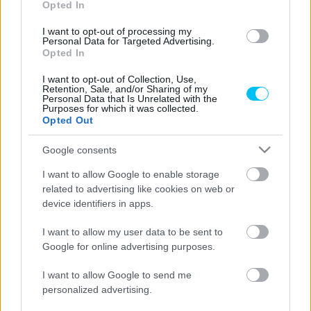
Opted In
bajnokságban, és a CEV Moto2 Európa-bajnokságban is a
I want to opt-out of processing my
bajnoki címért küzd, ami még folyamatban van.
Personal Data for Targeted Advertising.
Opted In
- Advertisement -
I want to opt-out of Collection, Use,
Retention, Sale, and/or Sharing of my
Personal Data that Is Unrelated with the
A nagy szenvedéllyel és mély elszántsággal rendelkező
Purposes for which it was collected.
fiatalember együtt fog dolgozni a csapattal azzal a céllal,
Opted Out
hogy együtt fejlődjön a projekttel.
Google consents
„Nagyon boldog vagyok és izgatottan várom a következő
I want to allow Google to enable storage
related to advertising like cookies on web or
szezont ezzel a csapattal” –
mondta mosolyogva Escrig.
device identifiers in apps.
„Úgy gondolom, jó munkát végezhetünk, keményen kell
I want to allow my user data to be sent to
majd dolgoznunk, de a legfontosabb, hogy tudom, sokat
Google for online advertising purposes.
kell majd tanulnom. Újonc leszek a Moto2-es
I want to allow Google to send me
világbajnokságban, de mindent beleadok majd. Azért is
personalized advertising.
izgatott vagyok, mert a projekt nagyon érdekes, és