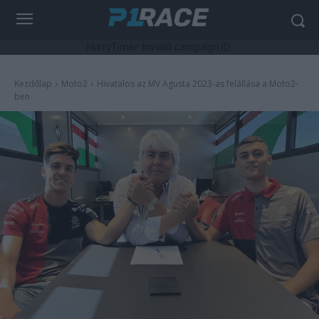
HurryTimer: Invalid campaign ID.
Kezdőlap
Moto2
Hivatalos az MV Agusta 2023-as felállása a Moto2-
ben