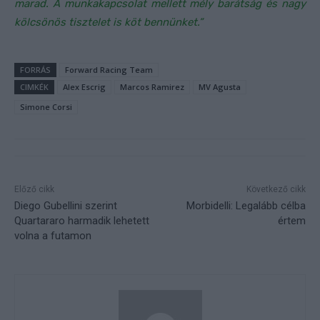
marad. A munkakapcsolat mellett mély barátság és nagy
kölcsönös tisztelet is köt bennünket.”
FORRÁS
Forward Racing Team
CIMKÉK
Alex Escrig
Marcos Ramirez
MV Agusta
Simone Corsi
Előző cikk
Következő cikk
Diego Gubellini szerint
Morbidelli: Legalább célba
Quartararo harmadik lehetett
értem
volna a futamon