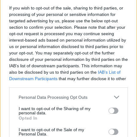
- Hirdetés -
If you wish to opt-out of the sale, sharing to third parties, or
processing of your personal or sensitive information for
Miután az MV Agusta Forward csapat első évében
targeted advertising by us, please use the below opt-out
megismerkedtek egymással, Giovanni Cuzari és a spanyol
section to confirm your selection. Please note that after your
Marcos Ramírez úgy döntöttek, hogy a 2023-as
opt-out request is processed you may continue seeing
szezonban együtt folytatják kalandjukat a Moto2-es
interest-based ads based on personal information utilized by
us or personal information disclosed to third parties prior to
géposztályában.
your opt-out. You may separately opt-out of the further
disclosure of your personal information by third parties on the
„Az elkötelezettségem mindig maximális lesz: Nagyon
IAB’s list of downstream participants. This information may
elszánt vagyok, és hiszek abban a munkában, amit idén
also be disclosed by us to third parties on the
IAB’s List of
Downstream Participants
that may further disclose it to other
kezdtünk el a csapattal. Mindig a legjobbamat fogom
third parties.
nyújtani a pályán, remélve, hogy hozzájárulhatok
ambiciózus projektünk fejlődéséhez”
– jelentette ki
Please note that this website/app uses one or more Google
Personal Data Processing Opt Outs
services and may gather and store information including but
lelkesen Ramírez.
not limited to your visit or usage behaviour. You may click to
I want to opt-out of the Sharing of my
personal data.
grant or deny consent to Google and its third-party tags to
Opted In
A 2023-as szezonban a spanyol Alex Escrig lesz mellette,
use your data for below specified purposes in below Google
aki a Stock600-as Európa-bajnokság megnyerése után a
consent section.
I want to opt-out of the Sale of my
Personal Data.
2022-es szezonra csatlakozott Héctor Garzóhoz a MotoE