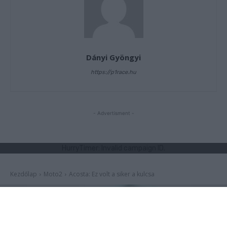
Dányi Gyöngyi
https://p1race.hu
- Advertisment -