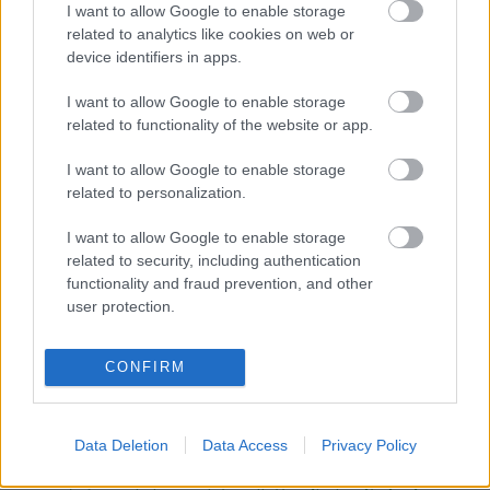
szerintem mindketten együtt fogunk fejlődni. Szeretném
I want to allow Google to enable storage
related to analytics like cookies on web or
megköszönni az egész csapatnak a fogadtatást.
device identifiers in apps.
Giovanninak a lehetőséget, a belém vetett bizalmat.
Biztos vagyok benne, hogy jól beilleszkedem majd ebbe
I want to allow Google to enable storage
az új családba!”
related to functionality of the website or app.
I want to allow Google to enable storage
Ez azonban nem búcsú a csapattól Simone Corsi számára.
related to personalization.
Az olasz versenyző továbbra is a csapat tagja marad,
I want to allow Google to enable storage
hogy támogassa a versenyzőket és a projektet.
related to security, including authentication
functionality and fraud prevention, and other
Giovanni Cuzari a 2023-as felállással kapcsolatban
user protection.
elmondta:
„Az egész csapat nagy örömmel gratulál
Marcosnak, aki készen áll egy újabb közös szezon
CONFIRM
megélésére, és mindannyian melegen üdvözöljük Alexet,
meggyőződésünk, hogy fiatal kora erősség a projekt és a
csapat számára. Simone, akinek köszönjük a munkát, amit
Data Deletion
Data Access
Privacy Policy
végzett és végez a szezon végéig, mindenképpen velünk