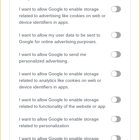
Barcelona: Bautista a szoros
Marc Márquez: Meglátjuk,
I want to allow Google to enable storage
mezőny leggyorsabbja
hogyan ébredek holnap
related to advertising like cookies on web or
péntek délután
device identifiers in apps.
I want to allow my user data to be sent to
Google for online advertising purposes.
I want to allow Google to send me
personalized advertising.
I want to allow Google to enable storage
related to analytics like cookies on web or
device identifiers in apps.
Palencsár Tibor
https://p1race.hu
I want to allow Google to enable storage
related to functionality of the website or app.
I want to allow Google to enable storage
- Advertisment -
related to personalization.
I want to allow Google to enable storage