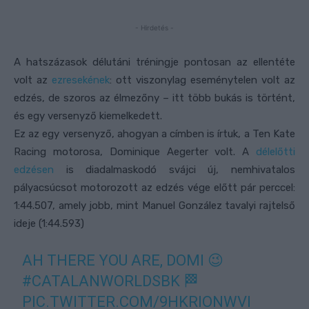
- Hirdetés -
A hatszázasok délutáni tréningje pontosan az ellentéte
volt az
ezresekének
: ott viszonylag eseménytelen volt az
edzés, de szoros az élmezőny – itt több bukás is történt,
és egy versenyző kiemelkedett.
Ez az egy versenyző, ahogyan a címben is írtuk, a Ten Kate
Racing motorosa, Dominique Aegerter volt. A
délelőtti
edzésen
is diadalmaskodó svájci új, nemhivatalos
pályacsúcsot motorozott az edzés vége előtt pár perccel:
1:44.507, amely jobb, mint Manuel González tavalyi rajtelső
ideje (1:44.593)
AH THERE YOU ARE, DOMI 😉
#CATALANWORLDSBK
🏁
PIC.TWITTER.COM/9HKRIONWVI