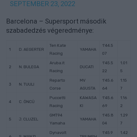
SEPTEMBER 23, 2022
Barcelona – Supersport második
szabadedzés végeredménye:
Ten Kate
1’44.5
1
D. AEGERTER
YAMAHA
Racing
07
Aruba.it
1’45.5
1.01
2
N. BULEGA
DUCATI
Racing
22
5
Reparto
MV
1’45.6
1.15
3
N. TUULI
Corse
AGUSTA
64
7
Puccetti
KAWASA
1’45.6
1.16
4
C. ÖNCÜ
Racing
KI
69
2
GMT94
1’45.8
1.29
5
J. CLUZEL
YAMAHA
Yamaha
04
7
Dynavolt
1’45.9
1.42
6
S. MANZI
TRIUMPH