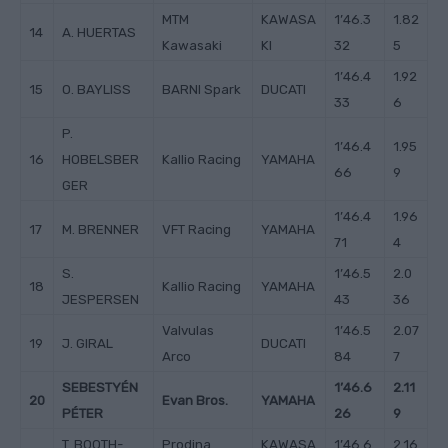
MTM
KAWASA
1’46.3
1.82
14
A. HUERTAS
Kawasaki
KI
32
5
1’46.4
1.92
15
O. BAYLISS
BARNI Spark
DUCATI
33
6
P.
1’46.4
1.95
16
HOBELSBER
Kallio Racing
YAMAHA
66
9
GER
1’46.4
1.96
17
M. BRENNER
VFT Racing
YAMAHA
71
4
S.
1’46.5
2.0
18
Kallio Racing
YAMAHA
JESPERSEN
43
36
Valvulas
1’46.5
2.07
19
J. GIRAL
DUCATI
Arco
84
7
SEBESTYÉN
1’46.6
2.11
20
Evan Bros.
YAMAHA
PÉTER
26
9
T. BOOTH-
Prodina
KAWASA
1’46.6
2.16