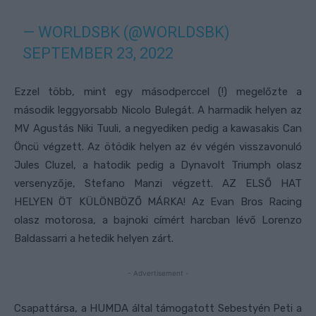
— WORLDSBK (@WORLDSBK)
SEPTEMBER 23, 2022
Ezzel több, mint egy másodperccel (!) megelőzte a
második leggyorsabb Nicolo Bulegát. A harmadik helyen az
MV Agustás Niki Tuuli, a negyediken pedig a kawasakis Can
Öncü végzett. Az ötödik helyen az év végén visszavonuló
Jules Cluzel, a hatodik pedig a Dynavolt Triumph olasz
versenyzője, Stefano Manzi végzett. AZ ELSŐ HAT
HELYEN ÖT KÜLÖNBÖZŐ MÁRKA! Az Evan Bros Racing
olasz motorosa, a bajnoki címért harcban lévő Lorenzo
Baldassarri a hetedik helyen zárt.
- Advertisement -
Csapattársa, a HUMDA által támogatott Sebestyén Peti a