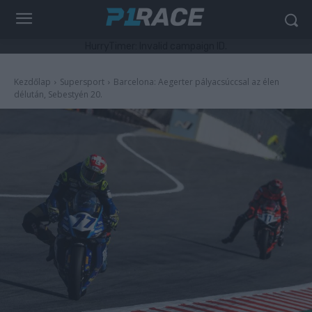
HurryTimer: Invalid campaign ID.
Kezdőlap
Supersport
Barcelona: Aegerter pályacsúccsal az élen
délután, Sebestyén 20.