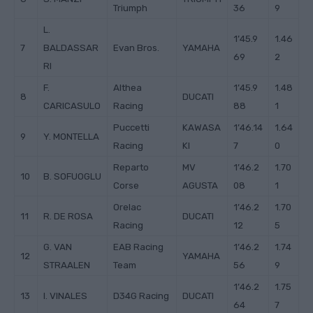
Triumph
36
9
L.
1’45.9
1.46
7
BALDASSAR
Evan Bros.
YAMAHA
69
2
RI
F.
Althea
1’45.9
1.48
8
DUCATI
CARICASULO
Racing
88
1
Puccetti
KAWASA
1’46.14
1.64
9
Y. MONTELLA
Racing
KI
7
0
Reparto
MV
1’46.2
1.70
10
B. SOFUOGLU
Corse
AGUSTA
08
1
Orelac
1’46.2
1.70
11
R. DE ROSA
DUCATI
Racing
12
5
G. VAN
EAB Racing
1’46.2
1.74
12
YAMAHA
STRAALEN
Team
56
9
1’46.2
1.75
13
I. VINALES
D34G Racing
DUCATI
64
7