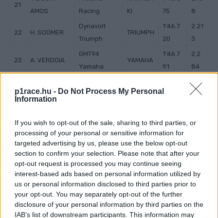
21
AMOS
Racing
KI
75
8
Dynavolt
1’46.7
2.21
22
H. SOOMER
TRIUMPH
Triumph
20
3
GMT94
1’46.7
2.2
23
A. VERDOIA
YAMAHA
Yamaha
91
84
Ten Kate
1’46.8
2.3
24
L. TACCINI
YAMAHA
p1race.hu -
Do Not Process My Personal
Racing
60
53
Information
Andotrans
1’47.0
2.57
25
A. VIU
YAMAHA
Team
80
3
If you wish to opt-out of the sale, sharing to third parties, or
processing of your personal or sensitive information for
2
1’47.0
2.5
targeted advertising by us, please use the below opt-out
O. VOSTATEK
MS Racing
YAMAHA
6
87
80
section to confirm your selection. Please note that after your
opt-out request is processed you may continue seeing
1’47.2
2.75
27
U. ORRADRE
MS Racing
YAMAHA
interest-based ads based on personal information utilized by
66
9
us or personal information disclosed to third parties prior to
2
Motozoo
1’47.50
2.99
your opt-out. You may separately opt-out of the further
B. CURRIE
YAMAHA
disclosure of your personal information by third parties on the
8
Racing
6
9
IAB’s list of downstream participants. This information may