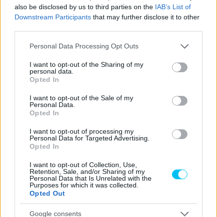
Motozoo
1’47.72
3.21
also be disclosed by us to third parties on the
IAB’s List of
29
J. BUIS
YAMAHA
Racing
1
4
Downstream Participants
that may further disclose it to other
third parties.
1’47.8
3.2
30
F. FULIGNI
D34G Racing
DUCATI
06
99
Please note that this website/app uses one or more Google
Personal Data Processing Opt Outs
services and may gather and store information including but
1’47.8
3.3
31
M. ALCOBA
VFT Racing
YAMAHA
not limited to your visit or usage behaviour. You may click to
I want to opt-out of the Sharing of my
66
59
personal data.
grant or deny consent to Google and its third-party tags to
Opted In
use your data for below specified purposes in below Google
1’48.2
3.7
32
M. KOFLER
CM Racing
DUCATI
consent section.
I want to opt-out of the Sale of my
91
84
Personal Data.
Opted In
CIMKÉK
Barcelona
Dominique Aegerter
Evan Bros Racing
I want to opt-out of processing my
Personal Data for Targeted Advertising.
HUMDA
Sebestyén Péter
Supersport világbajnokság
Opted In
Ten Kate Yamaha
Yamaha
I want to opt-out of Collection, Use,
Retention, Sale, and/or Sharing of my
Personal Data that Is Unrelated with the
Purposes for which it was collected.
Opted Out
Előző cikk
Következő cikk
Google consents