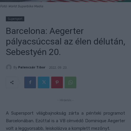
Fotó: World Superbike Media
Supersport
Barcelona: Aegerter
pályacsúccsal az élen délután,
Sebestyén 20.
By
Palencsár Tibor
2022. 09. 23.
- Hirdetés -
A Supersport világbajnokság zárta a pénteki programot
Barcelonában. Ezúttal is a VB címvédő Dominique Aegerter
volt a leggyorsabb, leiskolázva a komplett mezőnyt.