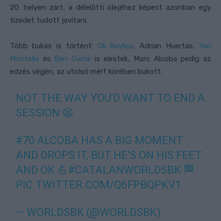
20. helyen zárt, a délelőtti idejéhez képest azonban egy
tizedet tudott javítani.
Több bukás is történt:
Oli Bayliss
, Adrian Huertas,
Yari
Montella
és
Ben Currie
is elestek, Marc Alcoba pedig az
edzés végén, az utolsó mért körében bukott:
NOT THE WAY YOU'D WANT TO END A
SESSION 😫
#70 ALCOBA HAS A BIG MOMENT
AND DROPS IT, BUT HE'S ON HIS FEET
AND OK 💪
#CATALANWORLDSBK
🏁
PIC.TWITTER.COM/Q6FPBQPKV1
— WORLDSBK (@WORLDSBK)